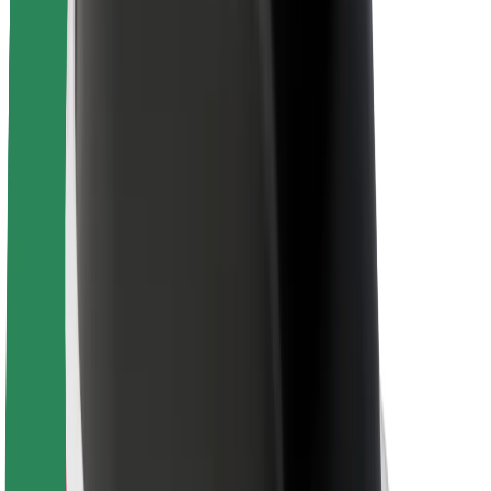
Pour les livreurs
Bolt Food
Pour les propriétaires de flotte
Pour les restaurants
Bolt for Business
Autres
Fournisseurs
Conditions générales
Cookies
Sécurité
Obtenez un trajet en quelques minutes !
Télécharger l'appli Bolt