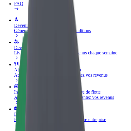
FAQ
Devenir partenaire chauffeur
Générez des revenus selon vos conditions
Devenir livreur
Livrez des repas et générez des revenus chaque semaine
Ajouter un restaurant ou un magasin
Atteignez plus de clients et augmentez vos revenus
Inscrivez-vous en tant que propriétaire de flotte
Ajoutez votre flotte sur Bolt et augmentez vos revenus
Bolt for Business
Produits et services Bolt adaptés à votre entreprise