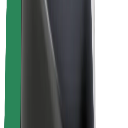
À propos de Bolt
La durabilité chez Bolt
Project Zero
Blog
Actualités
Lignes directrices de marque
Notre mission
Relations investisseurs
Équipe de direction
La marque
Ressources
Fonds urbain
Sécurité