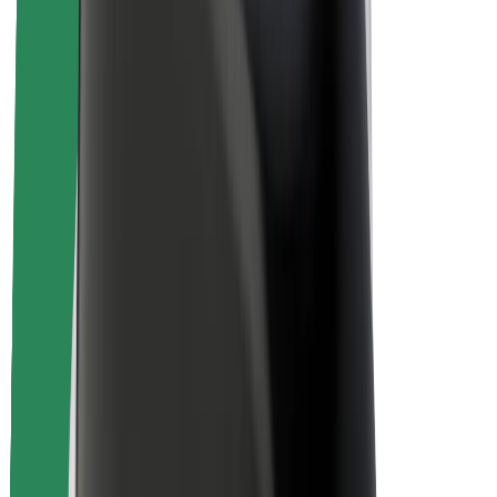
Sécurité des passagers
Sécurité des chauffeurs
Sécurité à trottinette
Safety Lab
Villes
Emplacements
Solutions pour les villes
Aéroports
Stations de charge Bolt
Support
Pour les passagers
Pour les chauffeurs