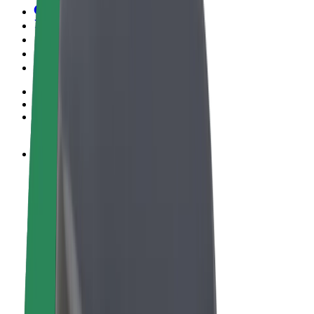
Conditions générales
Confidentialité
Cookies
© 2026 Bolt Technology OÜ
Services
Trajets
Trottinettes électriques
Bolt Market
Bolt Food
Bolt Drive
Bolt for Business