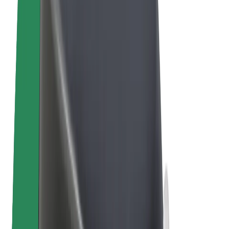
Vélos électriques
Bolt Plus
Générez des revenus avec Bolt
Chauffeur
Revenus du chauffeur
Livreur
Revenus du livreur
Commerçants Bolt Food
Flottes
Franchise
Entreprise
Rejoignez-nous