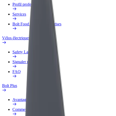
Profil professionnel
Services
Bolt Food pour les entreprises
Vélos électriques
Safety Lab
Signaler un problème
FAQ
Bolt Plus
Avantages
Comment s'inscrire