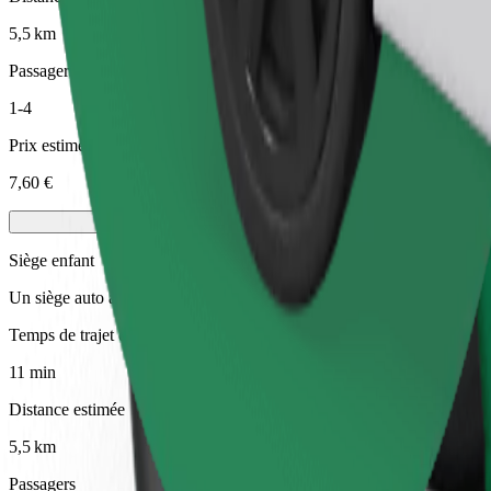
5,5 km
Passagers
1-4
Prix estimé
7,60 €
Siège enfant
Un siège auto avec harnais garantit un trajet en toute sécurité pour les
Temps de trajet estimé
11 min
Distance estimée
5,5 km
Passagers