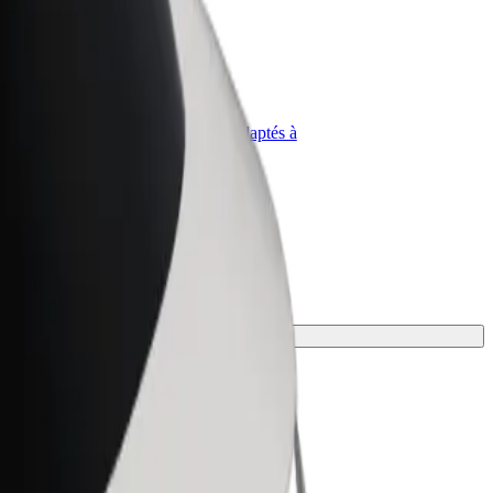
priétaire
Bolt for Business
Produits et services Bolt adaptés à
t
votre entreprise
e mieux.