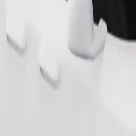
 les personnes en situation de handicap. Si vous avez des demandes parti
.
Commander un trajet