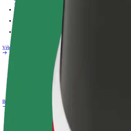
Profil professionnel
Services
Bolt Food pour les entreprises
Vélos électriques
Safety Lab
Signaler un problème
FAQ
Bolt Plus
Avantages
Comment s'inscrire