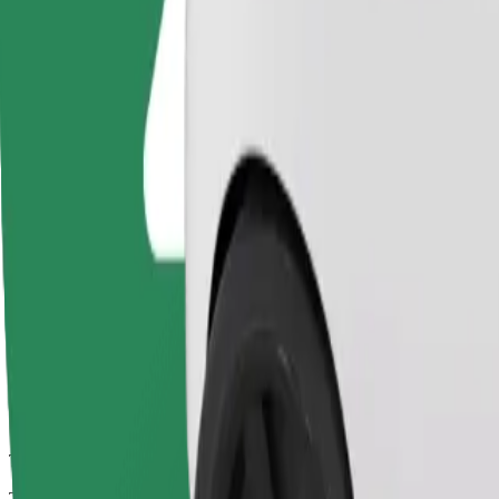
Les chauffeurs de cette catégorie peuvent aider les personnes âgées et
fauteuils roulants doivent être pliés (il ne s'agit pas d'un service WAV)
Temps de trajet estimé
11 min
Distance estimée
5,5 km
Passagers
1-4
Prix estimé
9,90 €
Simple
Trajets abordables dans des voitures basiques
Temps de trajet estimé