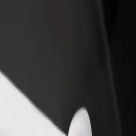
Ajouter un restaurant ou un
Inscrivez-vous en tant que pro
evenus
magasin
de flotte
Atteignez plus de clients et
Ajoutez votre flotte sur Bolt e
augmentez vos revenus
augmentez vos revenus
ic Station
tic Station ? Explorez nos services et trouvez celui qui vous convient l
Télécharger l'appli