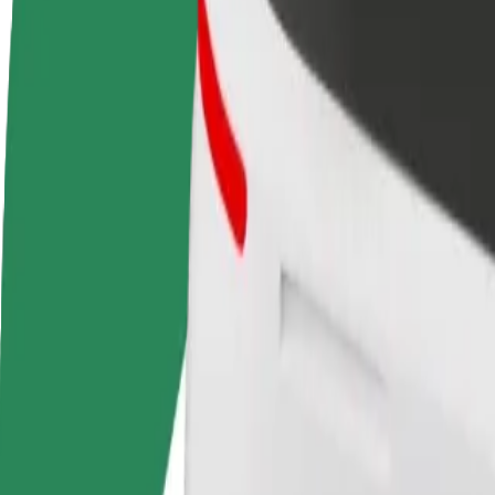
FAQ
Devenir partenaire chauffeur
Devenir livreur
Générez des revenus selon
Livrez des repas et générez des r
vos conditions
chaque semaine
Comment se rendre de Ülemiste shopping centre à Balt
À la recherche du meilleur trajet entre Ülemiste shopping centre et Bal
De
Ülemiste shopping centre
À
Baltic Station
Praticité et confort, en quelques clics !
Aide