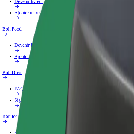
Devenir livreur
Ajouter un restaurant ou un magasin
Bolt Food
Devenir livreur
Ajouter un restaurant ou un magasin
Bolt Drive
FAQ
Signaler un véhicule
Bolt for Business
Avantages