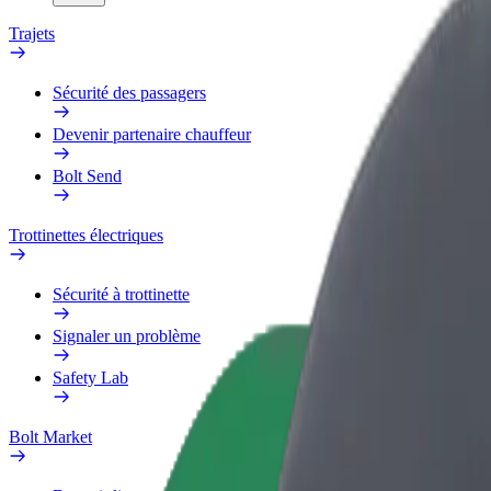
Trajets
Sécurité des passagers
Devenir partenaire chauffeur
Bolt Send
Trottinettes électriques
Sécurité à trottinette
Signaler un problème
Safety Lab
Bolt Market