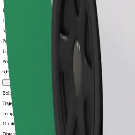
11 min
Distance estimée
5,5 km
Passagers
1-3
Prix estimé
6,60 €
Bolt
Trajets fiables dans des voitures classiques de taille moyenne.
Temps de trajet estimé
11 min
Distance estimée