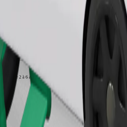
Commander un trajet
 enfants de 2 à 6 ans (environ 10 à 30 kg). Contactez le chauffeur pour co