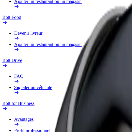
Ajouter un restaurant ou un magasin
Bolt Food
Devenir livreur
Ajouter un restaurant ou un magasin
Bolt Drive
FAQ
Signaler un véhicule
Bolt for Business
Avantages
Profil professionnel