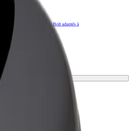
priétaire
Bolt for Business
Produits et services Bolt adaptés à
t
votre entreprise
le mieux.