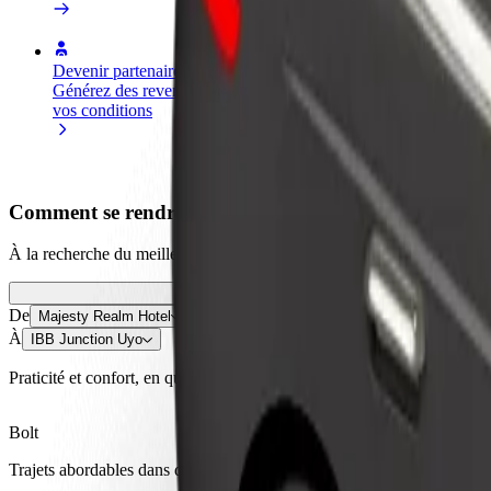
Devenir partenaire chauffeur
Devenir livreur
Générez des revenus selon
Livrez des repas et générez des r
vos conditions
chaque semaine
Comment se rendre de Majesty Realm Hotel à IBB J
À la recherche du meilleur trajet entre Majesty Realm Hotel et IBB Ju
De
Majesty Realm Hotel
À
IBB Junction Uyo
Praticité et confort, en quelques clics !
Bolt
Trajets abordables dans des voitures basiques