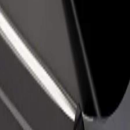
Ajouter un restaurant ou un
Inscrivez-vous en tant que pro
evenus
magasin
de flotte
Atteignez plus de clients et
Ajoutez votre flotte sur Bolt e
augmentez vos revenus
augmentez vos revenus
unction Uyo
nction Uyo ? Explorez nos services et trouvez celui qui vous convient 
Télécharger l'appli