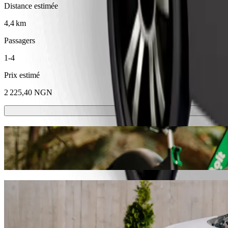
Distance estimée
4,4 km
Passagers
1-4
Prix estimé
2 225,40 NGN
Trottinette ou vélo électrique
Déplacez-vous à Uyo à trottinette ou à vélo électrique
Télécharger l'appli Bolt
Déplacez-vous de Majesty Realm Hotel à IB
Nous vous recommandons de choisir le transport avec chauffeur Bolt si
1 338,20 NGN NGN. Quel que soit votre besoin, nous trouverons le v
Télécharger l'appli Bolt