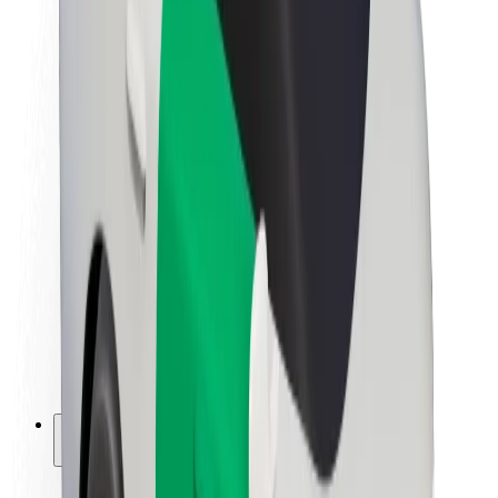
La durabilité chez Bolt
Project Zero
Blog
Actualités
Lignes directrices de marque
Notre mission
Relations investisseurs
Équipe de direction
La marque
Ressources
Fonds urbain
Sécurité
Sécurité des passagers