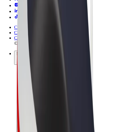
Conditions générales
Confidentialité
Cookies
© 2026 Bolt Technology OÜ
Services
Trajets
Trottinettes électriques
Bolt Market
Bolt Food
Bolt Drive
Bolt for Business
Vélos électriques