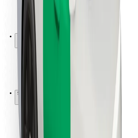
Sécurité des chauffeurs
Sécurité à trottinette
Safety Lab
Villes
Emplacements
Solutions pour les villes
Aéroports
Stations de charge Bolt
Support
Pour les passagers
Pour les chauffeurs
Pour les livreurs