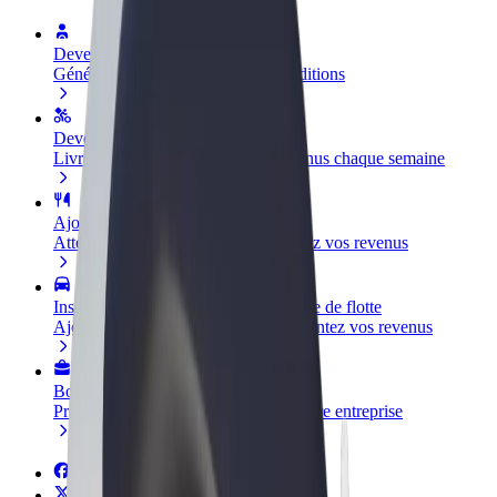
Devenir partenaire chauffeur
Générez des revenus selon vos conditions
Devenir livreur
Livrez des repas et générez des revenus chaque semaine
Ajouter un restaurant ou un magasin
Atteignez plus de clients et augmentez vos revenus
Inscrivez-vous en tant que propriétaire de flotte
Ajoutez votre flotte sur Bolt et augmentez vos revenus
Bolt for Business
Produits et services Bolt adaptés à votre entreprise