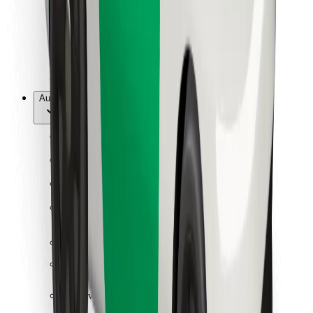
Bolt Food
Pour les propriétaires de flotte
Pour les restaurants
Bolt for Business
Autres
Fournisseurs
Conditions générales
Cookies
Sécurité
Obtenez un trajet en quelques minutes !
Télécharger l'appli Bolt
Retrouvez tous vos plats favoris !