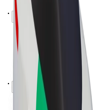
Bolt Plus
Générez des revenus avec Bolt
Chauffeur
Revenus du chauffeur
Livreur
Revenus du livreur
Commerçants Bolt Food
Flottes
Franchise
Entreprise
Rejoignez-nous
À propos de Bolt