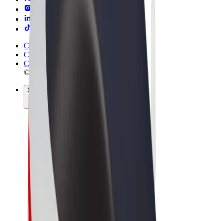
Conditions générales
Confidentialité
Cookies
© 2026 Bolt Technology OÜ
Services
Trajets
Trottinettes électriques
Bolt Market
Bolt Food
Bolt Drive
Bolt for Business
Vélos électriques