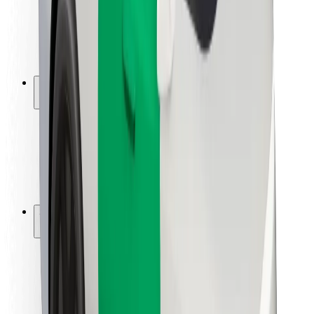
Sécurité des chauffeurs
Sécurité à trottinette
Safety Lab
Villes
Emplacements
Solutions pour les villes
Aéroports
Stations de charge Bolt
Support
Pour les passagers
Pour les chauffeurs
Pour les livreurs