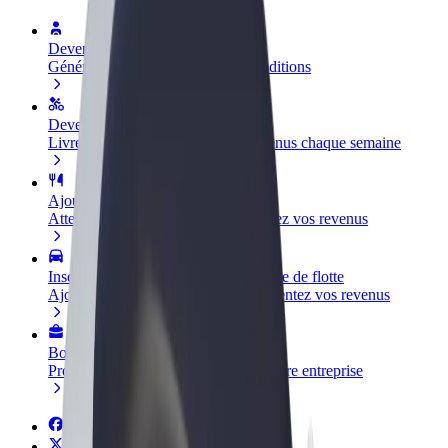
Devenir partenaire chauffeur
Générez des revenus selon vos conditions
Devenir livreur
Livrez des repas et générez des revenus chaque semaine
Ajouter un restaurant ou un magasin
Atteignez plus de clients et augmentez vos revenus
Inscrivez-vous en tant que propriétaire de flotte
Ajoutez votre flotte sur Bolt et augmentez vos revenus
Bolt for Business
Produits et services Bolt adaptés à votre entreprise