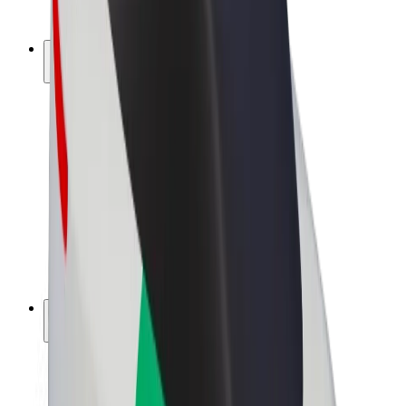
Bolt Plus
Générez des revenus avec Bolt
Chauffeur
Revenus du chauffeur
Livreur
Revenus du livreur
Commerçants Bolt Food
Flottes
Franchise
Entreprise
Rejoignez-nous
À propos de Bolt