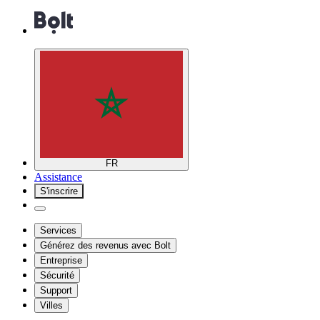
FR
Assistance
S'inscrire
Services
Générez des revenus avec Bolt
Entreprise
Sécurité
Support
Villes