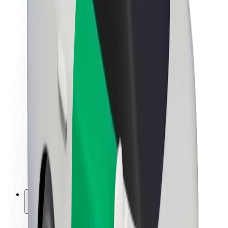
La durabilité chez Bolt
Project Zero
Blog
Actualités
Lignes directrices de marque
Notre mission
Relations investisseurs
Équipe de direction
La marque
Ressources
Fonds urbain
Sécurité
Sécurité des passagers