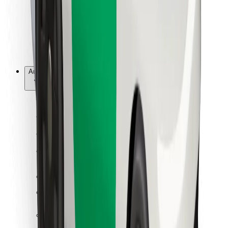
Bolt Food
Pour les propriétaires de flotte
Pour les restaurants
Bolt for Business
Autres
Fournisseurs
Conditions générales
Cookies
Sécurité
Obtenez un trajet en quelques minutes !
Télécharger l'appli Bolt
Retrouvez tous vos plats favoris !