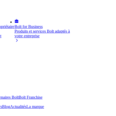
priétaire
Bolt for Business
Produits et services Bolt adaptés à
t
votre entreprise
enaires Bolt
Bolt Franchise
rs
Blog
Actualités
La marque