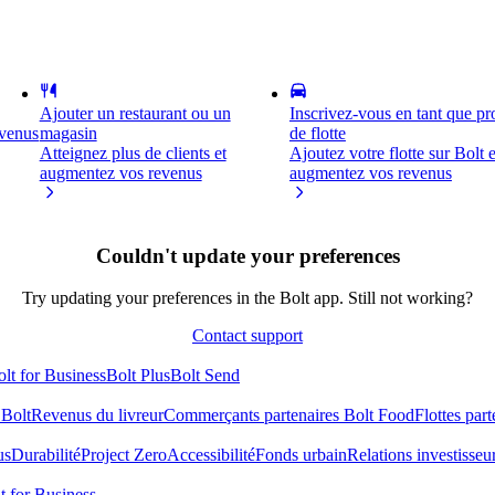
Ajouter un restaurant ou un
Inscrivez-vous en tant que pro
evenus
magasin
de flotte
Atteignez plus de clients et
Ajoutez votre flotte sur Bolt e
augmentez vos revenus
augmentez vos revenus
Couldn't update your preferences
Try updating your preferences in the Bolt app. Still not working?
Contact support
lt for Business
Bolt Plus
Bolt Send
 Bolt
Revenus du livreur
Commerçants partenaires Bolt Food
Flottes part
us
Durabilité
Project Zero
Accessibilité
Fonds urbain
Relations investisseu
t for Business