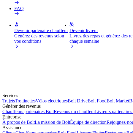
FAQ
Devenir partenaire chauffeur
Devenir livreur
Générez des revenus selon
Livrez des repas et générez des r
vos conditions
chaque semaine
Services
Trajets
Trottinettes
Vélos électriques
Bolt Drive
Bolt Food
Bolt Market
Bo
Générer des revenus
Chauffeurs partenaires Bolt
Revenus du chauffeur
Livreurs partenaires
Entreprise
À propos de Bolt
La mission de Bolt
Équipe de direction
Rejoignez-no
Assistance
Clients
Chauffeurs partenaires
Bolt Food
Livreurs
Flottes
Restaurants
Bol