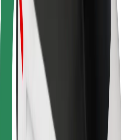
Za dostavljače
Bolt Food
Za vlasnike flota
Za restorane
Bolt for Business
Ostalo
Dobavljači
Uvjeti i odredbe
Kolačići
Sigurnost
Zatraži vožnju i putuj kroz nekoliko minuta!
Preuzmi aplikaciju Bolt