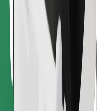
Pronađi svoje najdraže jelo!
Preuzmi aplikaciju Bolt Food