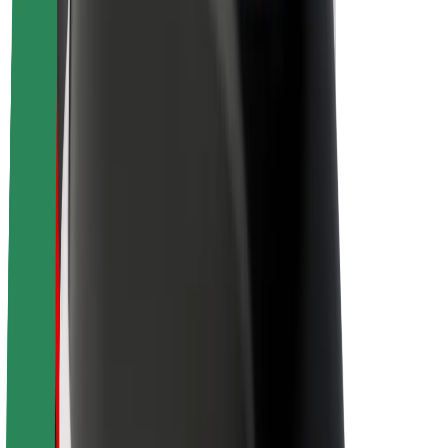
O platformi Bolt
Održivost uz Bolt
Projekt nula
Blog
Novosti
Smjernice za brend
Misija
Odnosi s investitorima
Vodstvo
Brend
Mediji
Urban Fund
Sigurnost