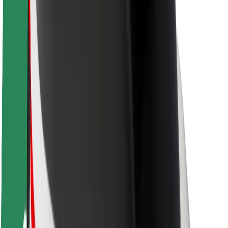
Sigurnost korisnika
Sigurnost vozača
Sigurnost na romobilu
Sigurnosni laboratorij
Gradovi
Lokacije
Gradska rješenja
Zračne luke
Bolt stanice za punjenje
Podrška
Za korisnike
Za vozače