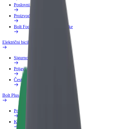
Poslovni profil
Proizvodi
Bolt Food za poslovne korisnike
Električni bicikli
Sigurnosni laboratorij
Prijavi problem
Često postavljana pitanja
Bolt Plus
Pogodnosti
Kako se pridružiti