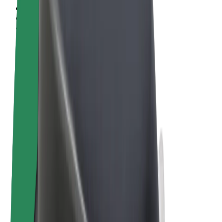
Uvjeti i odredbe
Privatnost
Kolačići
© 2026 Bolt Technology OÜ
Proizvodi
Vožnje
Romobili
Bolt Market
Bolt Food
Bolt Drive
Bolt for Business