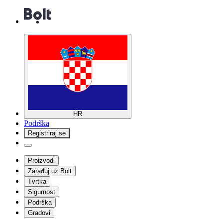
HR
Podrška
Registriraj se
Proizvodi
Zarađuj uz Bolt
Tvrtka
Sigurnost
Podrška
Gradovi