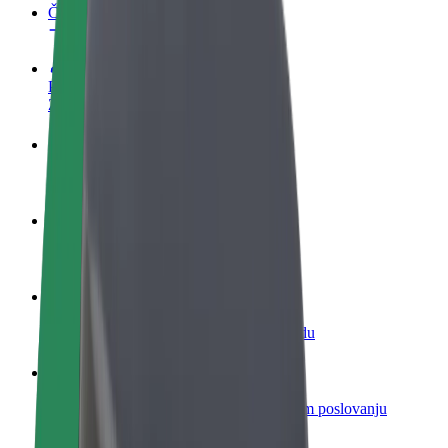
Često postavljana pitanja
Postani vozač
Zarađuj po vlastitim uvjetima
Postani dostavljač
Dostavljaj hranu i primaj tjedne isplate
Dodaj restoran ili trgovinu
Dosegni više kupaca i povećaj zaradu
Registriraj se kao vlasnik flote
Dodaj svoju flotu na Bolt i povećaj zaradu
Bolt for Business
Bolt proizvodi i usluge prilagođeni tvojem poslovanju