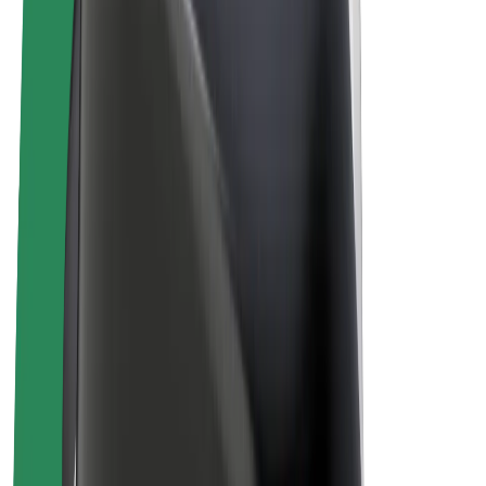
Električni bicikli
Bolt Plus
Zarađuj uz Bolt
Vozači
Zarada vozača
Dostavljači
Zarada dostavljača
Bolt Food trgovci
Flote
Franšize
Tvrtka
Karijere