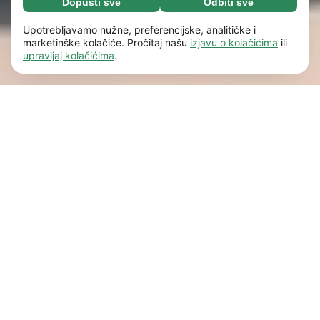
Dopusti sve
Odbiti sve
Neophodni (65)
Neophodni kolačići pomažu da naše web
Saznaj više
Upotrebljavamo nužne, preferencijske, analitičke i
mjesto bude upotrebljivo omogućujući osnovne
marketinške kolačiće. Pročitaj našu
izjavu o kolačićima
ili
upravljaj kolačićima
.
funkcije, kao što je npr. navigacija stranicom.
Preferencije (17)
Web stranica ne može pravilno funkcionirati
Preferencijski kolačići omogućuju našoj web
Saznaj više
bez ovih kolačića.
Saznajte više
stranici da zapamti informacije koje mijenjaju
način na koji se ponaša ili izgleda, npr. željeni
Statistike (63)
jezik ili regiju u kojoj se nalazite.
Saznajte više
Statistički kolačići pomažu nam razumjeti vašu
Saznaj više
interakciju s našom web stranicom anonimnim
prikupljanjem i prijavljivanjem
Marketing (63)
informacija.
Saznajte više
Marketinški kolačići koriste se za praćenje
Saznaj više
posjetitelja na našoj web stranici. Cilj je
prikazati one oglase koji su relevantniji i
privlačniji za svakog pojedinog
korisnika.
Saznajte više