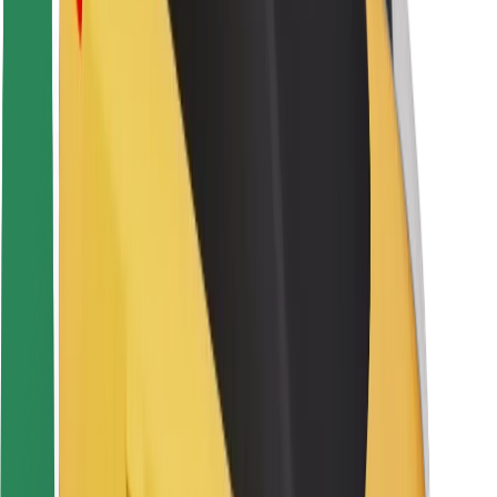
Sigurnost korisnika
Sigurnost vozača
Sigurnost na romobilu
Sigurnosni laboratorij
Gradovi
Lokacije
Gradska rješenja
Zračne luke
Bolt stanice za punjenje
Podrška
Za korisnike
Za vozače