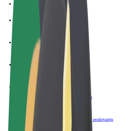
Često postavljana pitanja
Postani vozač
Zarađuj po vlastitim uvjetima
Postani dostavljač
Dostavljaj hranu i primaj tjedne isplate
Dodaj restoran ili trgovinu
Dosegni više kupaca i povećaj zaradu
Registriraj se kao vlasnik flote
Dodaj svoju flotu na Bolt i povećaj zaradu
Bolt for Business
Bolt proizvodi i usluge prilagođeni tvojem poslovanju