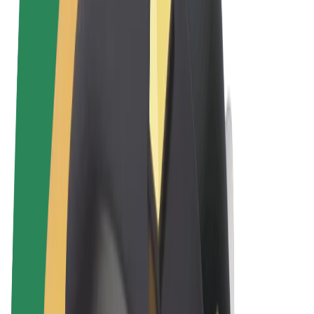
Uvjeti i odredbe
Privatnost
Kolačići
© 2026 Bolt Technology OÜ
Proizvodi
Vožnje
Romobili
Bolt Market
Bolt Food
Bolt Drive
Bolt for Business