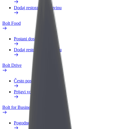
Dodaj restoran ili trgovinu
Bolt Food
Postani dostavljač
Dodaj restoran ili trgovinu
Bolt Drive
Često postavljana pitanja
Prijavi vozilo
Bolt for Business
Pogodnosti