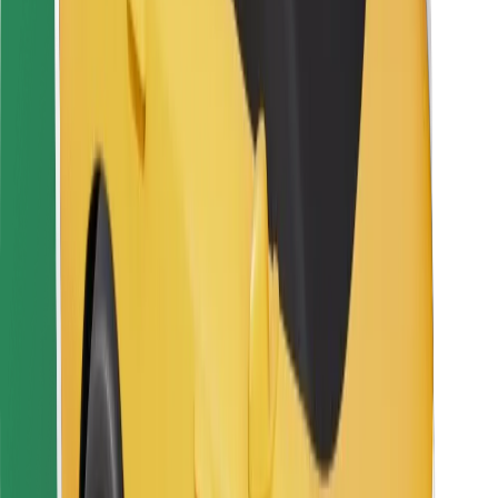
Za dostavljače
Bolt Food
Za vlasnike flota
Za restorane
Bolt for Business
Ostalo
Dobavljači
Uvjeti i odredbe
Kolačići
Sigurnost
Zatraži vožnju i putuj kroz nekoliko minuta!
Preuzmi aplikaciju Bolt