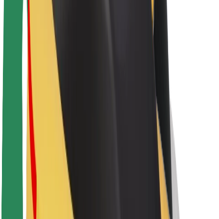
O platformi Bolt
Održivost uz Bolt
Projekt nula
Blog
Novosti
Smjernice za brend
Misija
Odnosi s investitorima
Vodstvo
Brend
Mediji
Urban Fund
Sigurnost