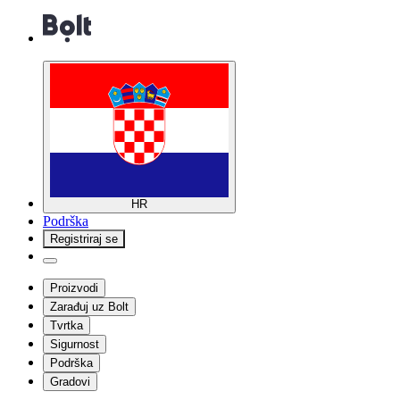
HR
Podrška
Registriraj se
Proizvodi
Zarađuj uz Bolt
Tvrtka
Sigurnost
Podrška
Gradovi