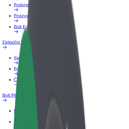
Poslovni profil
Proizvodi
Bolt Food za poslovne korisnike
Električni bicikli
Sigurnosni laboratorij
Prijavi problem
Često postavljana pitanja
Bolt Plus
Pogodnosti
Kako se pridružiti