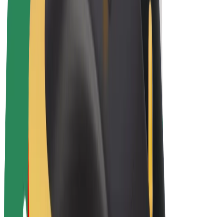
Električni bicikli
Bolt Plus
Zarađuj uz Bolt
Vozači
Zarada vozača
Dostavljači
Zarada dostavljača
Bolt Food trgovci
Flote
Franšize
Tvrtka
Karijere