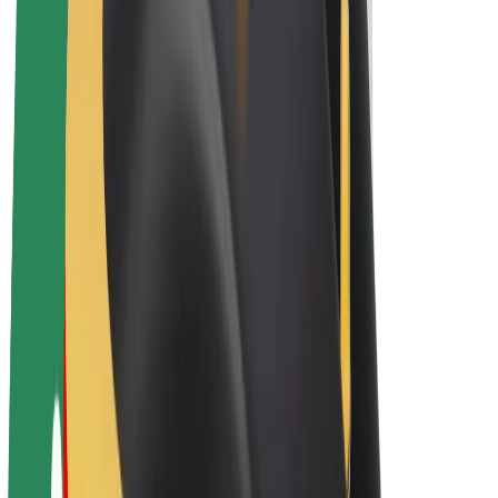
Električni bicikli
Bolt Plus
Zarađuj uz Bolt
Vozači
Zarada vozača
Dostavljači
Zarada dostavljača
Bolt Food trgovci
Flote
Franšize
Tvrtka
Karijere