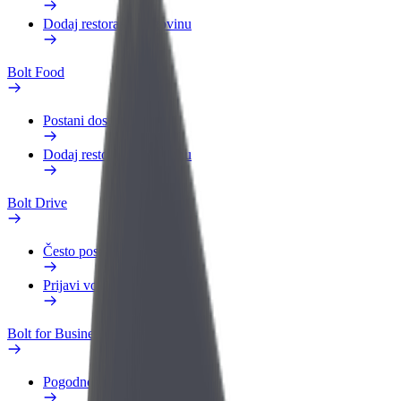
Dodaj restoran ili trgovinu
Bolt Food
Postani dostavljač
Dodaj restoran ili trgovinu
Bolt Drive
Često postavljana pitanja
Prijavi vozilo
Bolt for Business
Pogodnosti