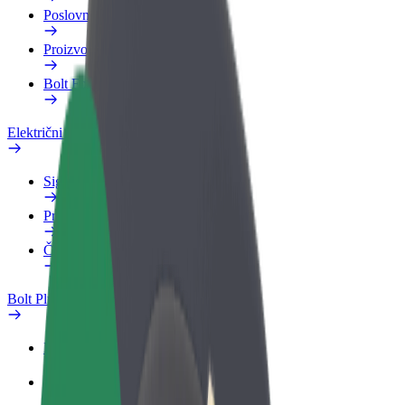
Poslovni profil
Proizvodi
Bolt Food za poslovne korisnike
Električni bicikli
Sigurnosni laboratorij
Prijavi problem
Često postavljana pitanja
Bolt Plus
Pogodnosti
Kako se pridružiti