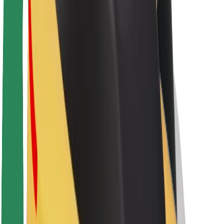
O platformi Bolt
Održivost uz Bolt
Projekt nula
Blog
Novosti
Smjernice za brend
Misija
Odnosi s investitorima
Vodstvo
Brend
Mediji
Urban Fund
Sigurnost