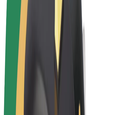
Uvjeti i odredbe
Privatnost
Kolačići
© 2026 Bolt Technology OÜ
Proizvodi
Vožnje
Romobili
Bolt Market
Bolt Food
Bolt Drive
Bolt for Business