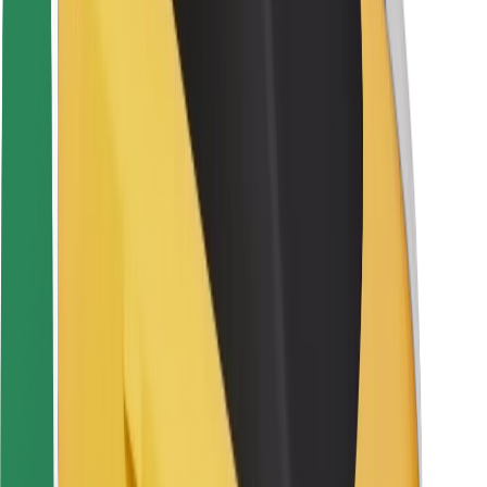
Sigurnost korisnika
Sigurnost vozača
Sigurnost na romobilu
Sigurnosni laboratorij
Gradovi
Lokacije
Gradska rješenja
Zračne luke
Bolt stanice za punjenje
Podrška
Za korisnike
Za vozače