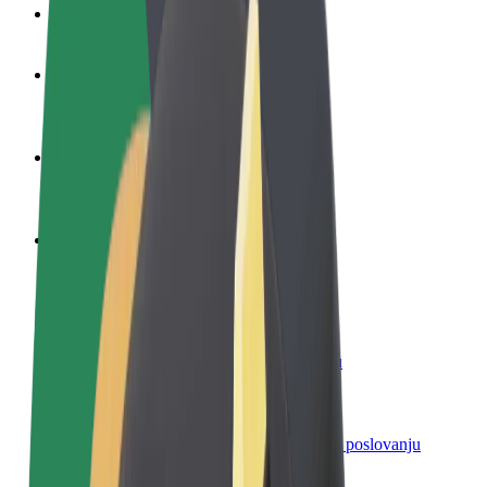
Često postavljana pitanja
Postani vozač
Zarađuj po vlastitim uvjetima
Postani dostavljač
Dostavljaj hranu i primaj tjedne isplate
Dodaj restoran ili trgovinu
Dosegni više kupaca i povećaj zaradu
Registriraj se kao vlasnik flote
Dodaj svoju flotu na Bolt i povećaj zaradu
Bolt for Business
Bolt proizvodi i usluge prilagođeni tvojem poslovanju