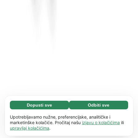
Dopusti sve
Odbiti sve
Neophodni (65)
Neophodni kolačići pomažu da naše web
Saznaj više
Upotrebljavamo nužne, preferencijske, analitičke i
mjesto bude upotrebljivo omogućujući osnovne
marketinške kolačiće. Pročitaj našu
izjavu o kolačićima
ili
upravljaj kolačićima
.
funkcije, kao što je npr. navigacija stranicom.
Preferencije (17)
Web stranica ne može pravilno funkcionirati