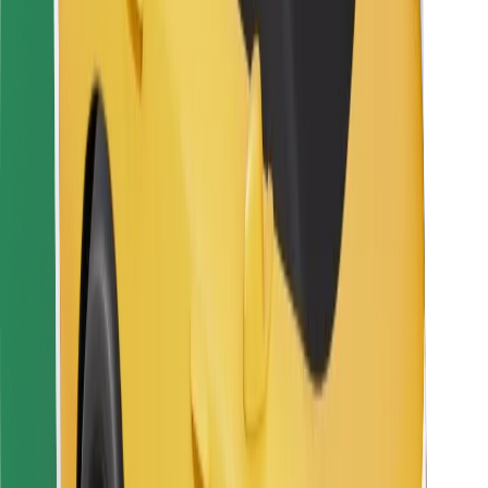
Za dostavljače
Bolt Food
Za vlasnike flota
Za restorane
Bolt for Business
Ostalo
Dobavljači
Uvjeti i odredbe
Kolačići
Sigurnost
Zatraži vožnju i putuj kroz nekoliko minuta!
Preuzmi aplikaciju Bolt