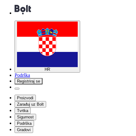
HR
Podrška
Registriraj se
Proizvodi
Zarađuj uz Bolt
Tvrtka
Sigurnost
Podrška
Gradovi