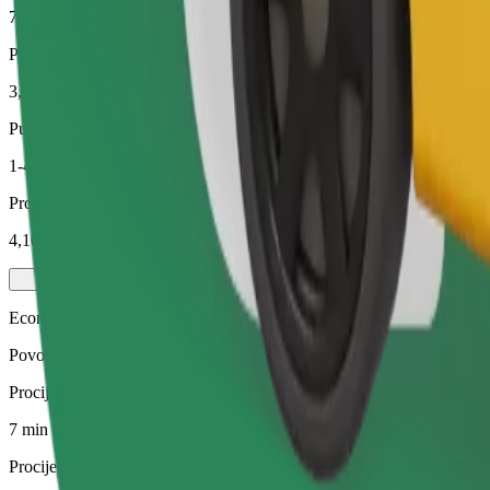
7 min
Procijenjena udaljenost
3,5 km
Putnici
1-4
Procijenjena cijena
4,10 €
Economy
Povoljne vožnje u automobilima s osnovnom opremom
Procijenjeno trajanje putovanja
7 min
Procijenjena udaljenost