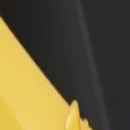
 restoran ili trgovinu
Registriraj se kao vlasnik flote
Bolt fo
ni više kupaca i povećaj
Dodaj svoju flotu na Bolt i povećaj
Bolt pr
du
zaradu
poslov
usluge i pronađi savršenu za svoje putovanje.
Preuzmi aplikaciju