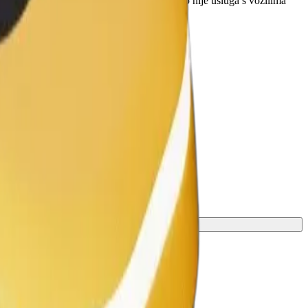
validska kolica moraju biti sklopljena (ovo nije usluga s vozilima