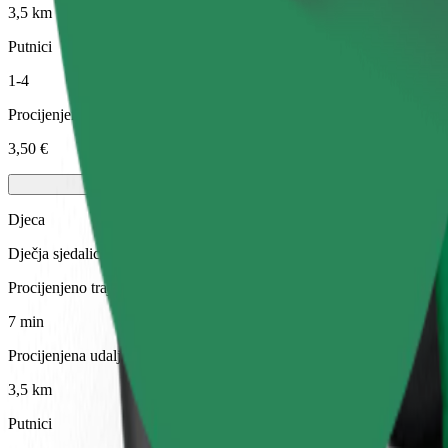
3,5 km
Putnici
1-4
Procijenjena cijena
3,50 €
Djeca
Dječja sjedalica sa sigurnosnim pojasem osigurava sigurnu vožnju za d
Procijenjeno trajanje putovanja
7 min
Procijenjena udaljenost
3,5 km
Putnici