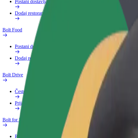
Postani dostavljač
Dodaj restoran ili trgovinu
Bolt Food
Postani dostavljač
Dodaj restoran ili trgovinu
Bolt Drive
Često postavljana pitanja
Prijavi vozilo
Bolt for Business
Pogodnosti