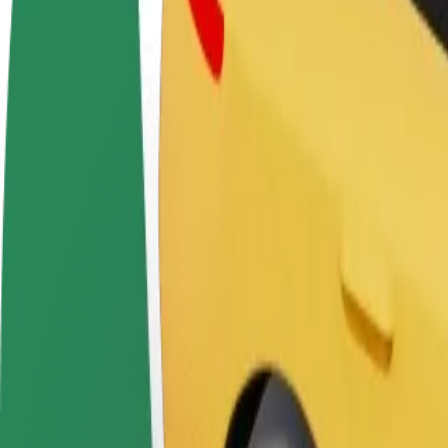
Često postavljana pitanja
Postani vozač
Postani dostavljač
Dodaj
Zarađuj po vlastitim
Dostavljaj hranu i primaj tjedne
Doseg
uvjetima
isplate
zara
Kako doći od Lidl do Ditton Nams
Tražiš najbolji način da stigneš od Lidl do Ditton Nams? Istraži naše 
Od
Lidl
Do
Ditton Nams
Udobnost i praktičnost su nadohvat ruke!
Pomoć