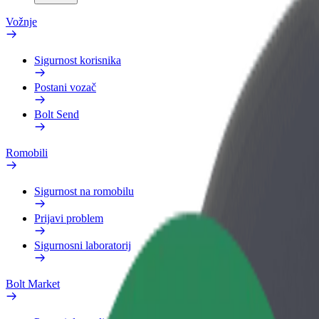
Vožnje
Sigurnost korisnika
Postani vozač
Bolt Send
Romobili
Sigurnost na romobilu
Prijavi problem
Sigurnosni laboratorij
Bolt Market