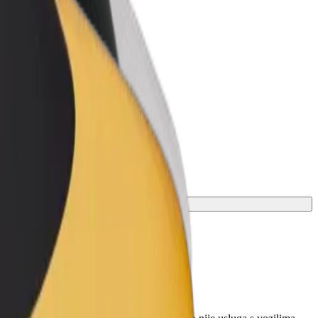
r Business
oizvodi i usluge prilagođeni tvojem
anju