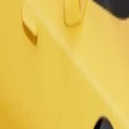
aliditetom. Ako imaš posebne zahtjeve, javi se vozaču prije polaska. In
Zatraži vožnju