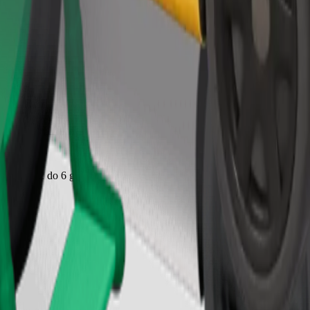
Zatraži vožnju
jecu od 2 do 6 godina (oko 10–30 kg). Kontaktiraj vozača za točne podat