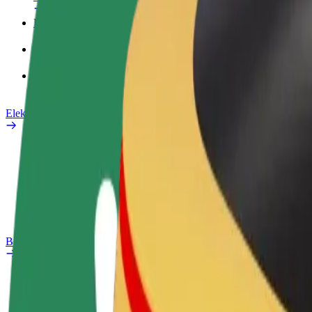
Poslovni profil
Proizvodi
Bolt Food za poslovne korisnike
Električni bicikli
Sigurnosni laboratorij
Prijavi problem
Često postavljana pitanja
Bolt Plus
Pogodnosti
Kako se pridružiti