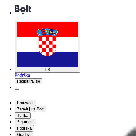
HR
Podrška
Registriraj se
Proizvodi
Zarađuj uz Bolt
Tvrtka
Sigurnost
Podrška
Gradovi