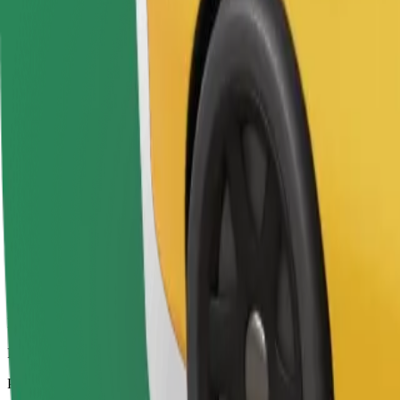
Vozači u ovoj kategoriji mogu pomoći starijim osobama i osobama s inv
prilagođenima za invalidska kolica).
Procijenjeno trajanje putovanja
7 min
Procijenjena udaljenost
3,5 km
Putnici
1-4
Procijenjena cijena
5,20 €
Bolt
Pouzdane vožnje u svakodnevnim automobilima srednje veličine.
Procijenjeno trajanje putovanja