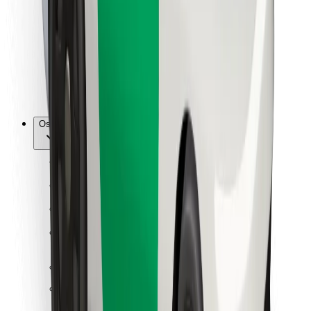
Za dostavljače
Bolt Food
Za vlasnike flota
Za restorane
Bolt for Business
Ostalo
Dobavljači
Uvjeti i odredbe
Kolačići
Sigurnost
Zatraži vožnju i putuj kroz nekoliko minuta!
Preuzmi aplikaciju Bolt