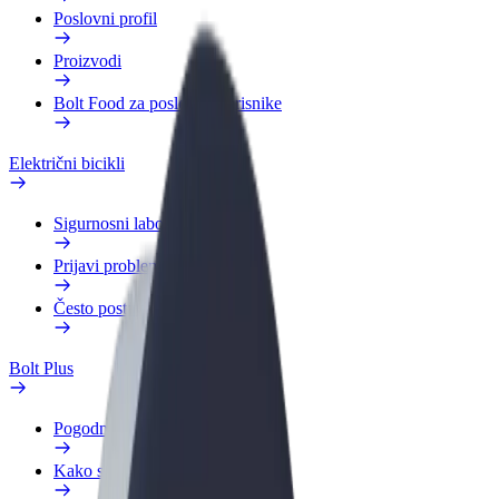
Poslovni profil
Proizvodi
Bolt Food za poslovne korisnike
Električni bicikli
Sigurnosni laboratorij
Prijavi problem
Često postavljana pitanja
Bolt Plus
Pogodnosti
Kako se pridružiti