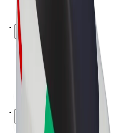
Električni bicikli
Bolt Plus
Zarađuj uz Bolt
Vozači
Zarada vozača
Dostavljači
Zarada dostavljača
Bolt Food trgovci
Flote
Franšize
Tvrtka
Karijere