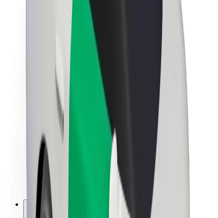
O platformi Bolt
Održivost uz Bolt
Projekt nula
Blog
Novosti
Smjernice za brend
Misija
Odnosi s investitorima
Vodstvo
Brend
Mediji
Urban Fund
Sigurnost