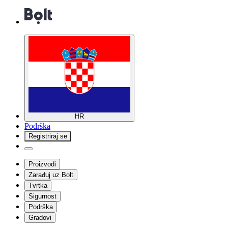
HR
Podrška
Registriraj se
Proizvodi
Zarađuj uz Bolt
Tvrtka
Sigurnost
Podrška
Gradovi