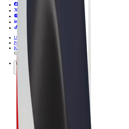
Uvjeti i odredbe
Privatnost
Kolačići
© 2026 Bolt Technology OÜ
Proizvodi
Vožnje
Romobili
Bolt Market
Bolt Food
Bolt Drive
Bolt for Business