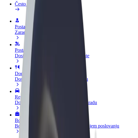
Često postavljana pitanja
Postani vozač
Zarađuj po vlastitim uvjetima
Postani dostavljač
Dostavljaj hranu i primaj tjedne isplate
Dodaj restoran ili trgovinu
Dosegni više kupaca i povećaj zaradu
Registriraj se kao vlasnik flote
Dodaj svoju flotu na Bolt i povećaj zaradu
Bolt for Business
Bolt proizvodi i usluge prilagođeni tvojem poslovanju