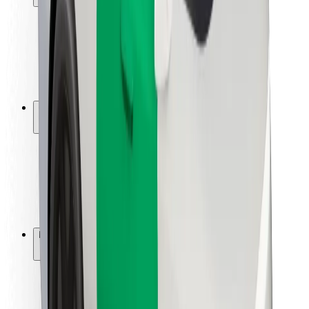
Sigurnost korisnika
Sigurnost vozača
Sigurnost na romobilu
Sigurnosni laboratorij
Gradovi
Lokacije
Gradska rješenja
Zračne luke
Bolt stanice za punjenje
Podrška
Za korisnike
Za vozače