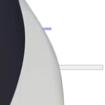
r Business
oizvodi i usluge prilagođeni tvojem
anju