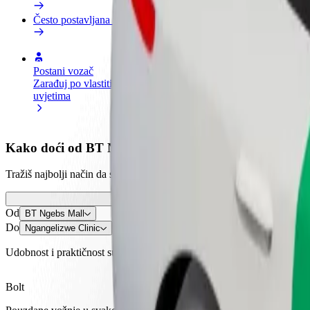
Često postavljana pitanja
Postani vozač
Postani dostavljač
Dodaj
Zarađuj po vlastitim
Dostavljaj hranu i primaj tjedne
Doseg
uvjetima
isplate
zara
Kako doći od BT Ngebs Mall do Ngangelizwe Clinic
Tražiš najbolji način da stigneš od BT Ngebs Mall do Ngangelizwe Cli
Od
BT Ngebs Mall
Do
Ngangelizwe Clinic
Udobnost i praktičnost su nadohvat ruke!
Bolt