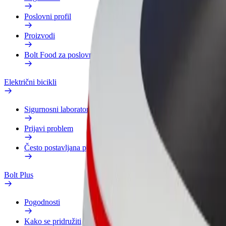
Poslovni profil
Proizvodi
Bolt Food za poslovne korisnike
Električni bicikli
Sigurnosni laboratorij
Prijavi problem
Često postavljana pitanja
Bolt Plus
Pogodnosti
Kako se pridružiti