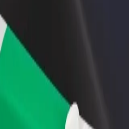
 restoran ili trgovinu
Registriraj se kao vlasnik flote
Bolt fo
ni više kupaca i povećaj
Dodaj svoju flotu na Bolt i povećaj
Bolt pr
du
zaradu
poslov
nic? Istraži naše usluge i pronađi savršenu za svoje putovanje.
Preuzmi aplikaciju