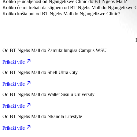
Najpovoljniji način putovanja od BT Ngebs Mall do Ngangelizwe Cli
Koliko je udaljenost od Ngangelizwe Clinic do BT Ngebs Mall?
Ngangelizwe Clinic je približno 2,3 km od BT Ngebs Mall.
Koliko će mi trebati da stignem od BT Ngebs Mall do Ngangelizwe C
Potrebno je oko 7 min da stigneš od BT Ngebs Mall do Ngangelizwe 
Koliko košta put od BT Ngebs Mall do Ngangelizwe Clinic?
Trošak vožnje od BT Ngebs Mall do Ngangelizwe Clinic s Go Hatch
Od
BT Ngebs Mall
do
Zamukulungisa Campus WSU
Prikaži više
Od
BT Ngebs Mall
do
Shell Ultra City
Prikaži više
Od
BT Ngebs Mall
do
Walter Sisulu University
Prikaži više
Od
BT Ngebs Mall
do
Nkandla Lifestyle
Prikaži više