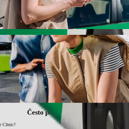
nic s Bolt vožnjom na zahtjev
 cijenu za dolazak do Ngangelizwe Clinic. Korištenjem Bolta, ovo puto
do Ngangelizwe Clinic
jedalicom.
nim ljubimcima.
upačna osobama u invalidskim kolicima.
ni uz Bolt.
Često postavljana pitanja
e Clinic?