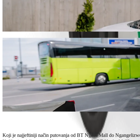
Dođi od BT Ngebs Mall do Ngangelizwe Cli
Preporučujemo da odabereš Bolt vožnju na zahtjev ako tražiš najbolju
obzira na priliku, pronaći ćemo savršeno vozilo za tebe.
Preuzmi aplikaciju Bolt
Bolt usluge za dolazak od BT Ngebs Mall 
Puno prtljage? Rezerviraj naše XL kombije za do 6 osoba.
Želiš stići u stilu? Isprobaj Boltove premium automobile.
Putuješ s djecom? Naruči vožnju prilagođenu djeci s pomoćnom s
Tvoj ljubimac ide s tobom? Isprobaj naše vožnje prilagođene kuć
Trebaš dodatnu pomoć? Naša kategorija pomoći nudi vozila prist
Povoljne vožnje? Uživaj u kompaktnim automobilima po nižoj cije
Preuzmi aplikaciju Bolt
Koji je najjeftiniji način putovanja od BT Ngebs Mall do Ngangelizw