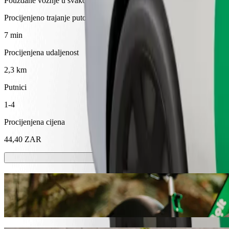
Pouzdane vožnje u svakodnevnim automobilima srednje veličine.
Procijenjeno trajanje putovanja
7 min
Procijenjena udaljenost
2,3 km
Putnici
1-4
Procijenjena cijena
44,40 ZAR
Romobili ili e-bicikli
Kreći se po Umtata sa skuterima ili e-biciklima
Preuzmi aplikaciju Bolt