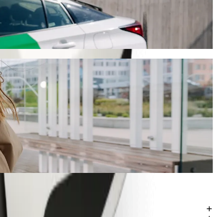
vanje će trajati oko 7 min i koštati otprilike 40,80 ZAR ZAR. Bez