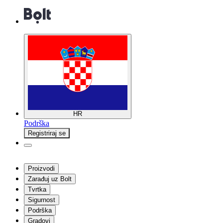
HR
Podrška
Registriraj se
Proizvodi
Zarađuj uz Bolt
Tvrtka
Sigurnost
Podrška
Gradovi