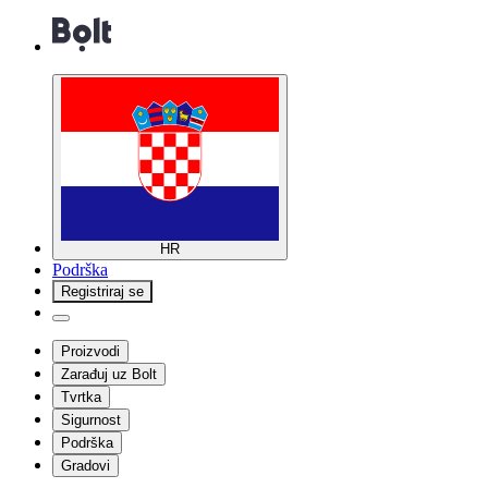
HR
Podrška
Registriraj se
Proizvodi
Zarađuj uz Bolt
Tvrtka
Sigurnost
Podrška
Gradovi