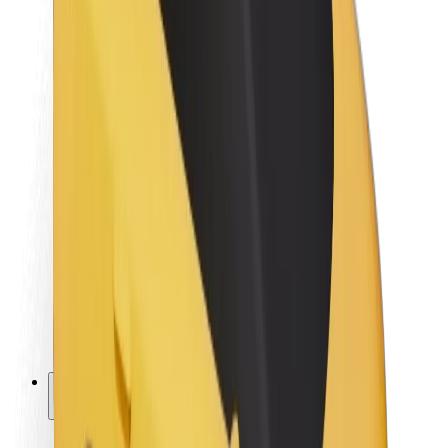
Održivost uz Bolt
Projekt nula
Blog
Novosti
Smjernice za brend
Misija
Odnosi s investitorima
Vodstvo
Brend
Mediji
Urban Fund
Sigurnost
Sigurnost korisnika