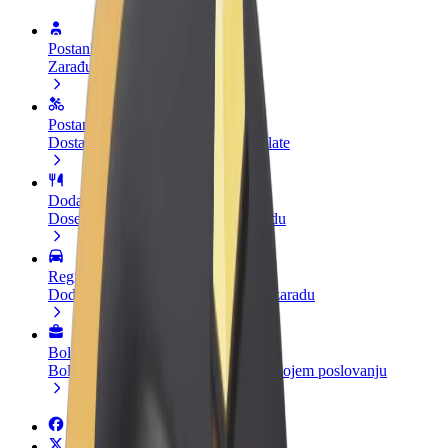
Postani vozač
Zarađuj po vlastitim uvjetima
Postani dostavljač
Dostavljaj hranu i primaj tjedne isplate
Dodaj restoran ili trgovinu
Dosegni više kupaca i povećaj zaradu
Registriraj se kao vlasnik flote
Dodaj svoju flotu na Bolt i povećaj zaradu
Bolt for Business
Bolt proizvodi i usluge prilagođeni tvojem poslovanju