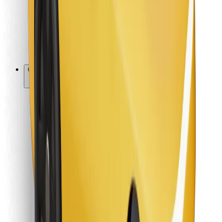
Bolt Food
Za vlasnike flota
Za restorane
Bolt for Business
Ostalo
Dobavljači
Uvjeti i odredbe
Kolačići
Sigurnost
Zatraži vožnju i putuj kroz nekoliko minuta!
Preuzmi aplikaciju Bolt
Pronađi svoje najdraže jelo!