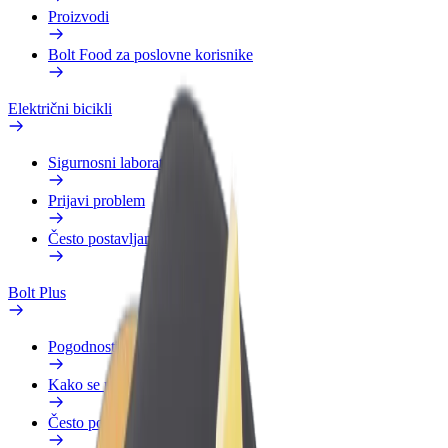
Proizvodi
Bolt Food za poslovne korisnike
Električni bicikli
Sigurnosni laboratorij
Prijavi problem
Često postavljana pitanja
Bolt Plus
Pogodnosti
Kako se pridružiti
Često postavljana pitanja