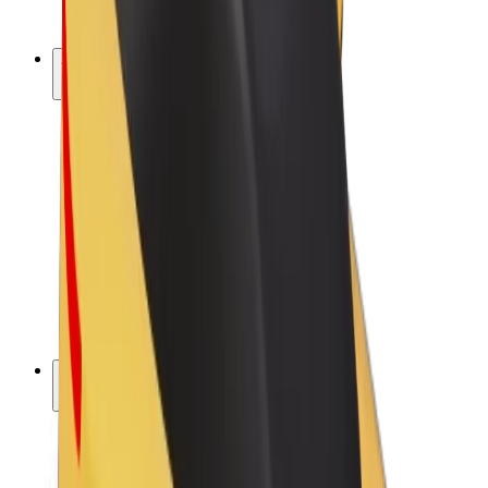
Bolt Plus
Zarađuj uz Bolt
Vozači
Zarada vozača
Dostavljači
Zarada dostavljača
Bolt Food trgovci
Flote
Franšize
Tvrtka
Karijere
O platformi Bolt