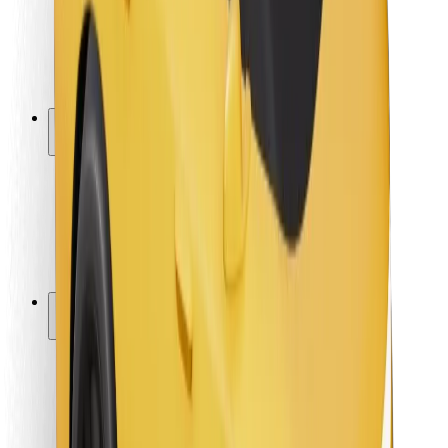
Sigurnost vozača
Sigurnost na romobilu
Sigurnosni laboratorij
Gradovi
Lokacije
Gradska rješenja
Zračne luke
Bolt stanice za punjenje
Podrška
Za korisnike
Za vozače
Za dostavljače