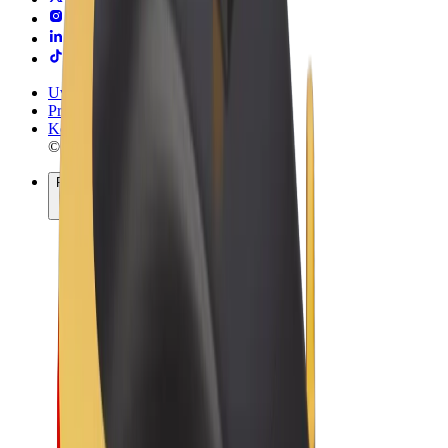
Uvjeti i odredbe
Privatnost
Kolačići
© 2026 Bolt Technology OÜ
Proizvodi
Vožnje
Romobili
Bolt Market
Bolt Food
Bolt Drive
Bolt for Business
Električni bicikli