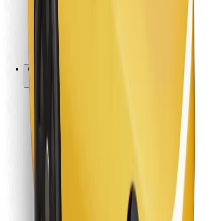
Bolt Food
Za vlasnike flota
Za restorane
Bolt for Business
Ostalo
Dobavljači
Uvjeti i odredbe
Kolačići
Sigurnost
Zatraži vožnju i putuj kroz nekoliko minuta!
Preuzmi aplikaciju Bolt
Pronađi svoje najdraže jelo!