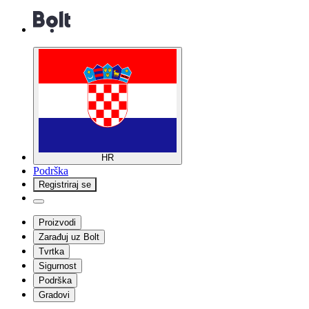
HR
Podrška
Registriraj se
Proizvodi
Zarađuj uz Bolt
Tvrtka
Sigurnost
Podrška
Gradovi