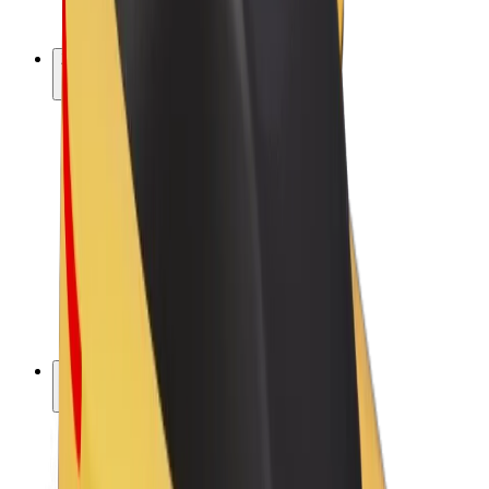
Bolt Plus
Zarađuj uz Bolt
Vozači
Zarada vozača
Dostavljači
Zarada dostavljača
Bolt Food trgovci
Flote
Franšize
Tvrtka
Karijere
O platformi Bolt