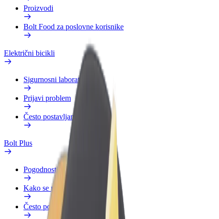
Proizvodi
Bolt Food za poslovne korisnike
Električni bicikli
Sigurnosni laboratorij
Prijavi problem
Često postavljana pitanja
Bolt Plus
Pogodnosti
Kako se pridružiti
Često postavljana pitanja