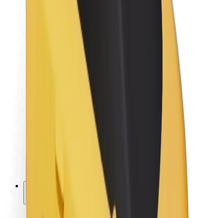
Održivost uz Bolt
Projekt nula
Blog
Novosti
Smjernice za brend
Misija
Odnosi s investitorima
Vodstvo
Brend
Mediji
Urban Fund
Sigurnost
Sigurnost korisnika