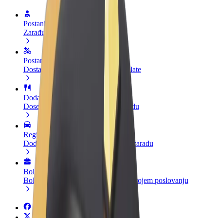
Postani vozač
Zarađuj po vlastitim uvjetima
Postani dostavljač
Dostavljaj hranu i primaj tjedne isplate
Dodaj restoran ili trgovinu
Dosegni više kupaca i povećaj zaradu
Registriraj se kao vlasnik flote
Dodaj svoju flotu na Bolt i povećaj zaradu
Bolt for Business
Bolt proizvodi i usluge prilagođeni tvojem poslovanju