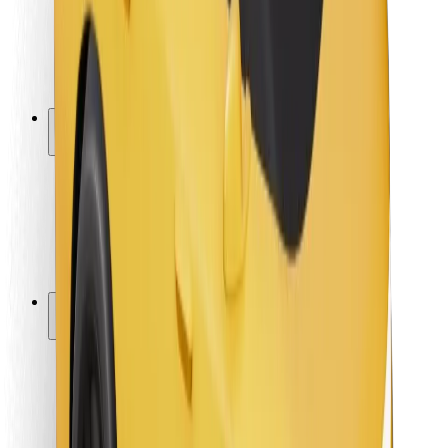
Sigurnost vozača
Sigurnost na romobilu
Sigurnosni laboratorij
Gradovi
Lokacije
Gradska rješenja
Zračne luke
Bolt stanice za punjenje
Podrška
Za korisnike
Za vozače
Za dostavljače