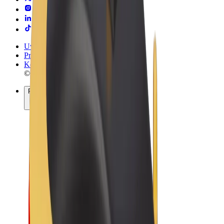
Uvjeti i odredbe
Privatnost
Kolačići
© 2026 Bolt Technology OÜ
Proizvodi
Vožnje
Romobili
Bolt Market
Bolt Food
Bolt Drive
Bolt for Business
Električni bicikli