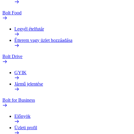
Bolt Food
Legyél ételfutár
Étterem vagy üzlet hozzáadása
Bolt Drive
GYIK
Jármű jelentése
Bolt for Business
Előnyök
Üzleti profil