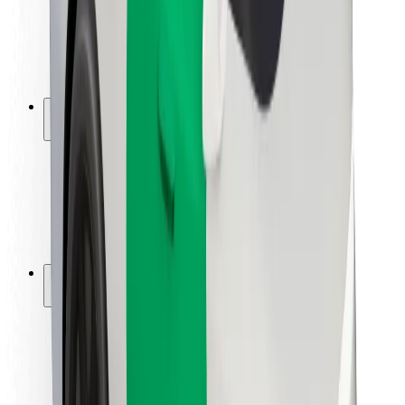
Sofőr biztonság
E-roller biztonság
Biztonsági részleg
Városok
Lokációk
Városi megoldások
Repülőtér
Bolt töltőállomások
Súgó
Utasoknak
Sofőröknek
Ételfutároknak