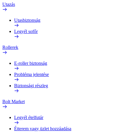
Utazás
Utasbiztonság
Legyél sofőr
Rollerek
E-roller biztonság
Probléma jelentése
Biztonsági részleg
Bolt Market
Legyél ételfutár
Étterem vagy üzlet hozzáadása