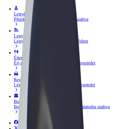
Legyél sofőr
Pénzkereseti lehetőség igényeidre szabva
Legyél futár
Legyél futár és részesülj heti kifizetésben
Étterem vagy üzlet hozzáadása
Érj el több felhasználót és növeld keresetedet
Regisztrálj flottatulajdonosként
Légy Bolt flottapartner és növeld keresetedet
Bolt for Business
Bolt termékek és szolgáltatások a vállalatodra szabva