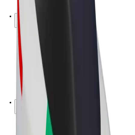
Bolt Plus
Keress a Bolttal
Sofőrök
Sofőr kereset
Futárok
Futár kereset
Bolt Food kereskedők
Flották
Franchise-ok
A Bolt-ról
Karrier
A Boltról