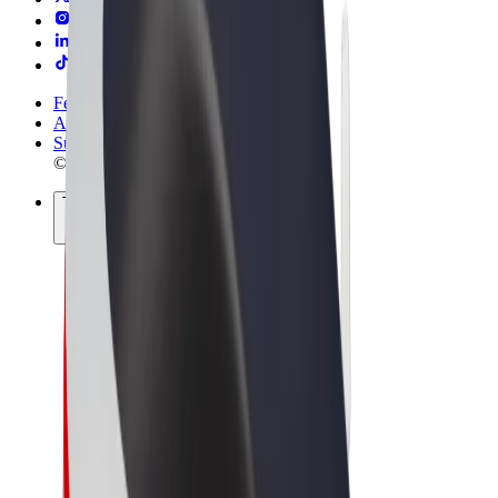
Felhasználási feltételek
Adatvédelem
Sütik
© 2026 Bolt Technology OÜ
Termékek
Utazás
Rollerek
Bolt Market
Bolt Food
Bolt Drive
Bolt cégeknek
E-kerékpárok