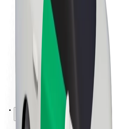
Fenntarthatóság a Boltnál
Project Zero
Blog
Sajtószoba
Brand
Küldetés
Befektetői kapcsolatok
Vezetőség
Márka
Média
Urban Fund
Biztonság
Utasbiztonság