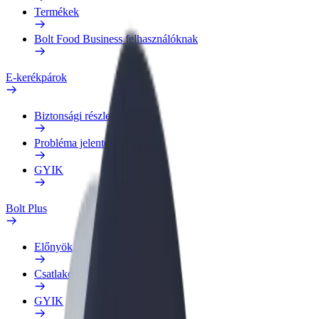
Termékek
Bolt Food Business felhasználóknak
E-kerékpárok
Biztonsági részleg
Probléma jelentése
GYIK
Bolt Plus
Előnyök
Csatlakozás
GYIK