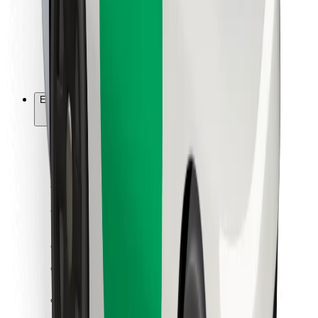
Bolt Food
Flottapartnereknek
Éttermeknek
Bolt for Business
Egyéb
Beszállítók
Felhasználási feltételek
Sütik
Biztonság
Pár perc alatt ott vagyunk érted!
Bolt alkalmazás letöltése
Találd meg kedvenc ételedet!