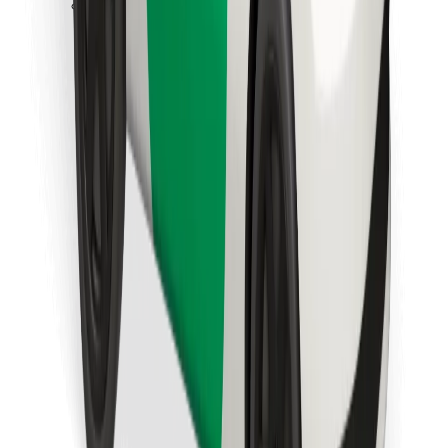
Bolt Food app letöltése