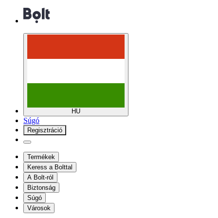
HU
Súgó
Regisztráció
Termékek
Keress a Bolttal
A Bolt-ról
Biztonság
Súgó
Városok