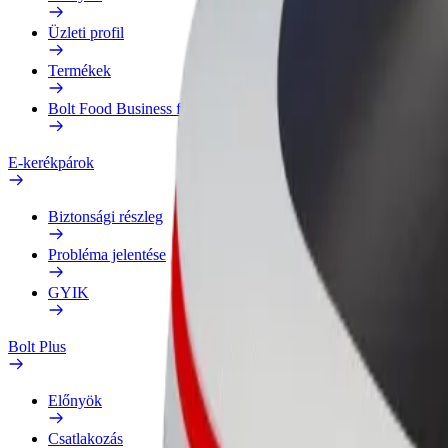
Üzleti profil
Termékek
Bolt Food Business felhasználóknak
E-kerékpárok
Biztonsági részleg
Probléma jelentése
GYIK
Bolt Plus
Előnyök
Csatlakozás