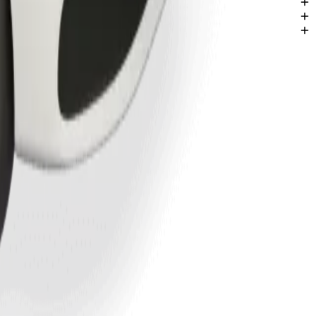
íneire.