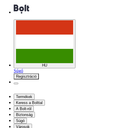
HU
Súgó
Regisztráció
Termékek
Keress a Bolttal
A Bolt-ról
Biztonság
Súgó
Városok