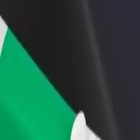
Étterem vagy üzlet hozzáadása
Regisztrálj flottatulajdonosként
Érj el több felhasználót és növeld
Légy Bolt flottapartner és növeld
keresetedet
keresetedet
tt? Fedezd fel szolgáltatásainkat, és találd meg a tökéletes megoldást
Irány az alkalmazás