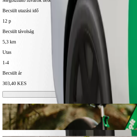
Megbízható fuvarok hétköznapi, közepes méretű járművekkel.
Becsült utazási idő
12 p
Becsült távolság
5,3 km
Utas
1-4
Becsült ár
303,40 KES
E-rollerek vagy e-kerékpárok
Közlekedj Eldoret városában rollerrel vagy e-kerékpárral
Töltsd le a Bolt appot