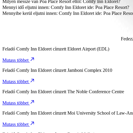
A legmegfizethetőbb módja az utazásnak innen: Comfy Inn Eldoret id
Milyen messze van Poa Place Resort ettől: Comfy Inn Eldoret?
Poa Place Resort körülbelül 5,3 km távolságra van Comfy Inn Eldoret
Mennyi idő eljutni innen: Comfy Inn Eldoret ide: Poa Place Resort?
Körülbelül 12 p időt vesz igénybe eljutni innen: Comfy Inn Eldoret id
Mennyibe kerül eljutni innen: Comfy Inn Eldoret ide: Poa Place Reso
Az utazás várható ára innen: Comfy Inn Eldoret ide: Poa Place Resor
Fedezz
Feladó
Comfy Inn Eldoret
címzett
Eldoret Airport (EDL)
Mutass többet
Feladó
Comfy Inn Eldoret
címzett
Jamboni Complex 2010
Mutass többet
Feladó
Comfy Inn Eldoret
címzett
The Noble Conference Centre
Mutass többet
Feladó
Comfy Inn Eldoret
címzett
Moi University School of Law-An
Mutass többet