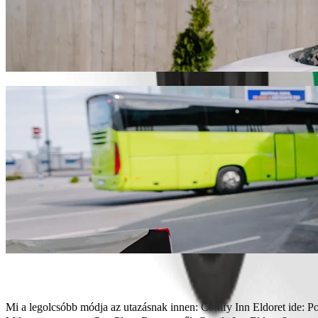
Juss el innen: Comfy Inn Eldoret ide: Poa P
Válaszd a Bolt utasszállítást, ha a legjobb árat keresed Poa Place Re
neked a tökéletes járművet.
Töltsd le a Bolt appot
Bolt szolgáltatások Comfy Inn Eldoret és P
Sok csomagod van? Foglalj XL autót egészen 6 főig.
Stílusosan szeretnél megérkezni? Próbáld ki a Bolt prémium autóit
Gyerekkel utazol? Rendelj gyermekbarát fuvart ülésmagasítóval.
A kedvenced is veled tart? Próbáld ki kisállatbarát fuvarainkat.
Kérsz segítséget? Támogatás kategóriánk kerekesszékkel akadály
Megfizethető utazás? Élvezd a kompakt autókat kedvező áron a Bol
Töltsd le a Bolt appot
Mi a legolcsóbb módja az utazásnak innen: Comfy Inn Eldoret ide: P