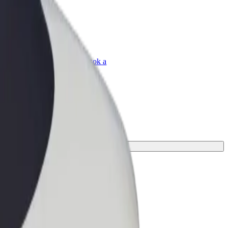
Bolt for Business
Bolt termékek és szolgáltatások a
vállalatodra szabva
 az utazásodhoz.