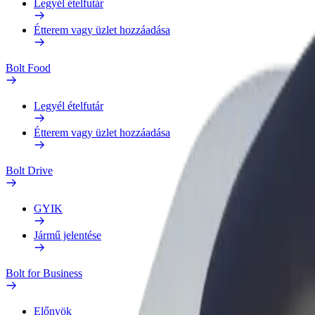
Legyél ételfutár
Étterem vagy üzlet hozzáadása
Bolt Food
Legyél ételfutár
Étterem vagy üzlet hozzáadása
Bolt Drive
GYIK
Jármű jelentése
Bolt for Business
Előnyök