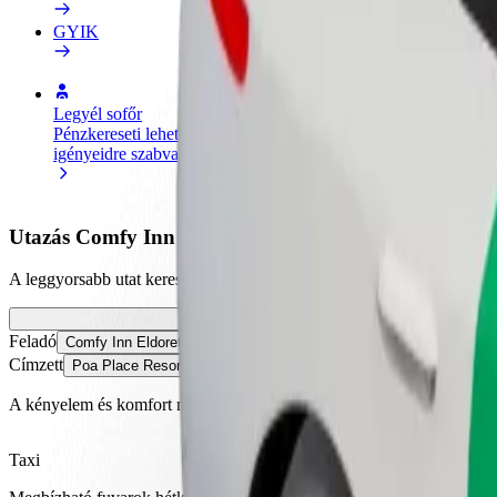
GYIK
Legyél sofőr
Legyél futár
Pénzkereseti lehetőség
Legyél futár és részesülj heti
igényeidre szabva
kifizetésben
Utazás Comfy Inn Eldoret és Poa Place Resort között
A leggyorsabb utat keresed Comfy Inn Eldoret és Poa Place Resort közö
Feladó
Comfy Inn Eldoret
Címzett
Poa Place Resort
A kényelem és komfort már csak pár érintésre van!
Taxi