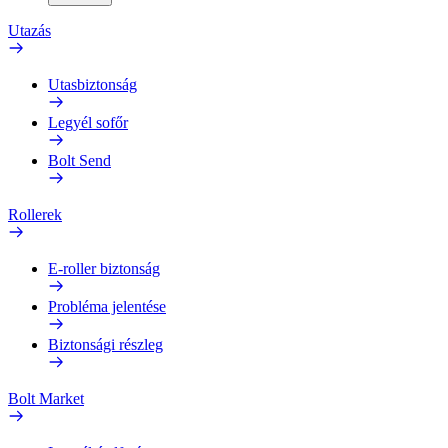
Utazás
Utasbiztonság
Legyél sofőr
Bolt Send
Rollerek
E-roller biztonság
Probléma jelentése
Biztonsági részleg
Bolt Market