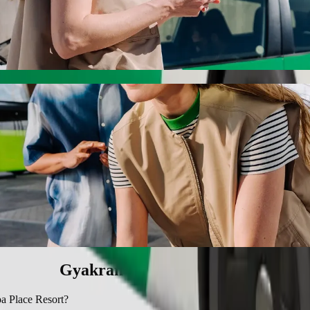
lace Resort Bolt utasszállítással
sort eléréséhez. A Bolttal az utazás körülbelül 12 p időt vesz igénybe,
oa Place Resort között
.
mentes járműveket kínál.
t Basic szolgáltatással.
Gyakran ismételt kérdések
oa Place Resort?