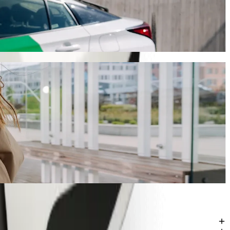
 és várhatóan 303,40 KES KES lesz. Bármilyen alkalomra, megtaláljuk