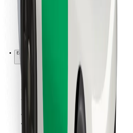
Ételfutároknak
Bolt Food
Flottapartnereknek
Éttermeknek
Bolt for Business
Egyéb
Beszállítók
Felhasználási feltételek
Sütik
Biztonság
Pár perc alatt ott vagyunk érted!
Bolt alkalmazás letöltése