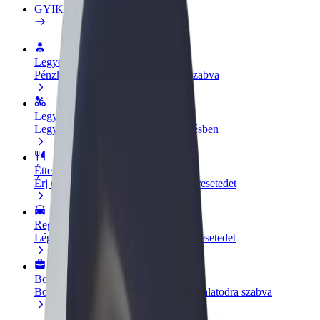
GYIK
Legyél sofőr
Pénzkereseti lehetőség igényeidre szabva
Legyél futár
Legyél futár és részesülj heti kifizetésben
Étterem vagy üzlet hozzáadása
Érj el több felhasználót és növeld keresetedet
Regisztrálj flottatulajdonosként
Légy Bolt flottapartner és növeld keresetedet
Bolt for Business
Bolt termékek és szolgáltatások a vállalatodra szabva