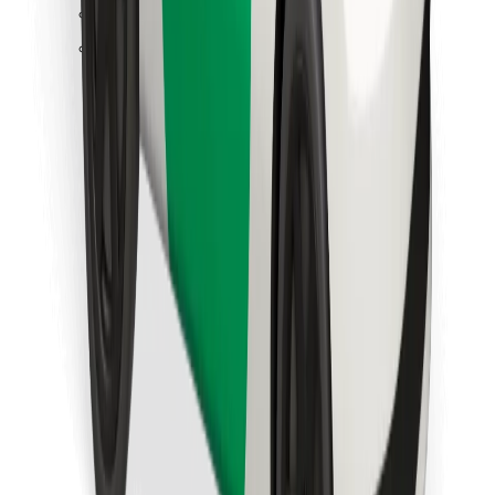
Találd meg kedvenc ételedet!
Bolt Food app letöltése