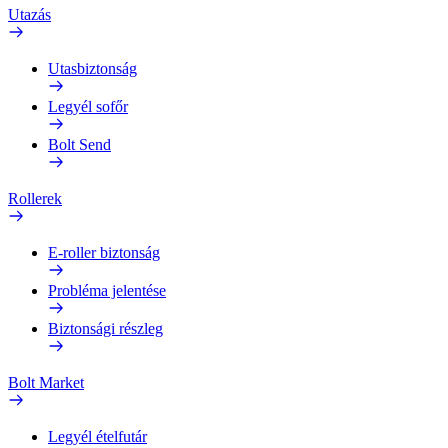
Utazás
Utasbiztonság
Legyél sofőr
Bolt Send
Rollerek
E-roller biztonság
Probléma jelentése
Biztonsági részleg
Bolt Market
Legyél ételfutár