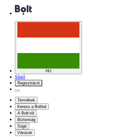
HU
Súgó
Regisztráció
Termékek
Keress a Bolttal
A Bolt-ról
Biztonság
Súgó
Városok