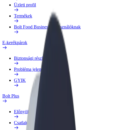
Üzleti profil
Termékek
Bolt Food Business felhasználóknak
E-kerékpárok
Biztonsági részleg
Probléma jelentése
GYIK
Bolt Plus
Előnyök
Csatlakozás