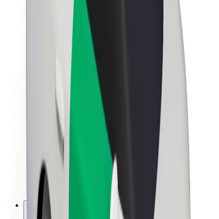
A Boltról
Fenntarthatóság a Boltnál
Project Zero
Blog
Sajtószoba
Brand
Küldetés
Befektetői kapcsolatok
Vezetőség
Márka
Média
Urban Fund
Biztonság