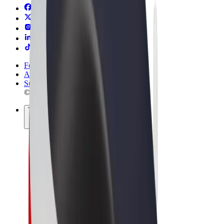
Felhasználási feltételek
Adatvédelem
Sütik
© 2026 Bolt Technology OÜ
Termékek
Utazás
Rollerek
Bolt Market
Bolt Food
Bolt Drive
Bolt cégeknek