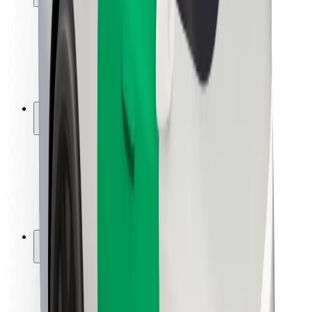
Utasbiztonság
Sofőr biztonság
E-roller biztonság
Biztonsági részleg
Városok
Lokációk
Városi megoldások
Repülőtér
Bolt töltőállomások
Súgó
Utasoknak
Sofőröknek