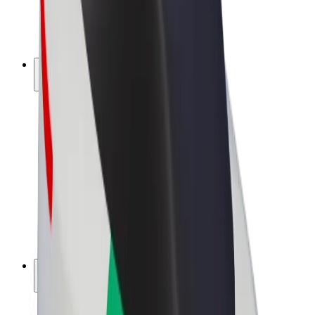
E-kerékpárok
Bolt Plus
Keress a Bolttal
Sofőrök
Sofőr kereset
Futárok
Futár kereset
Bolt Food kereskedők
Flották
Franchise-ok
A Bolt-ról
Karrier