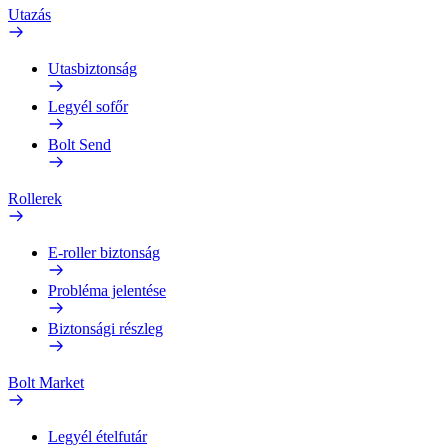
Utazás
Utasbiztonság
Legyél sofőr
Bolt Send
Rollerek
E-roller biztonság
Probléma jelentése
Biztonsági részleg
Bolt Market
Legyél ételfutár