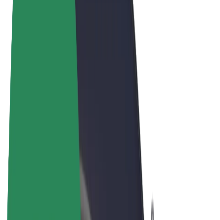
Felhasználási feltételek
Adatvédelem
Sütik
© 2026 Bolt Technology OÜ
Termékek
Utazás
Rollerek
Bolt Market
Bolt Food
Bolt Drive
Bolt cégeknek