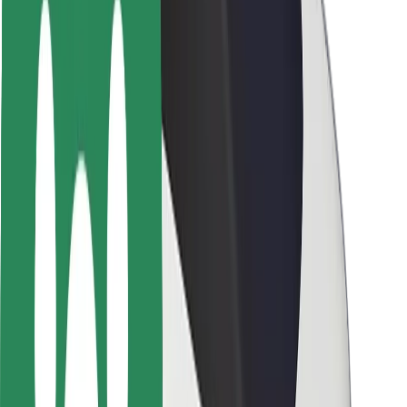
Utasbiztonság
Sofőr biztonság
E-roller biztonság
Biztonsági részleg
Városok
Lokációk
Városi megoldások
Repülőtér
Bolt töltőállomások
Súgó
Utasoknak
Sofőröknek