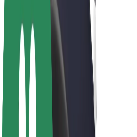
E-kerékpárok
Bolt Plus
Keress a Bolttal
Sofőrök
Sofőr kereset
Futárok
Futár kereset
Bolt Food kereskedők
Flották
Franchise-ok
A Bolt-ról
Karrier