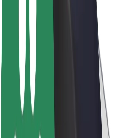
A Boltról
Fenntarthatóság a Boltnál
Project Zero
Blog
Sajtószoba
Brand
Küldetés
Befektetői kapcsolatok
Vezetőség
Márka
Média
Urban Fund
Biztonság