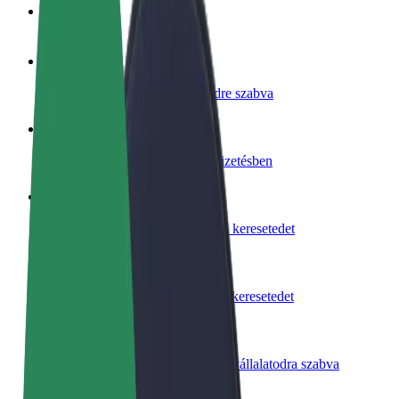
GYIK
Legyél sofőr
Pénzkereseti lehetőség igényeidre szabva
Legyél futár
Legyél futár és részesülj heti kifizetésben
Étterem vagy üzlet hozzáadása
Érj el több felhasználót és növeld keresetedet
Regisztrálj flottatulajdonosként
Légy Bolt flottapartner és növeld keresetedet
Bolt for Business
Bolt termékek és szolgáltatások a vállalatodra szabva