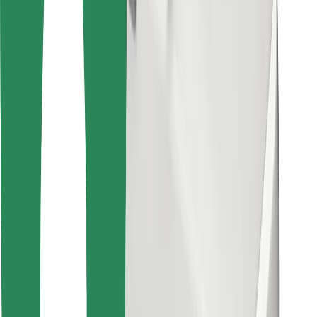
Találd meg kedvenc ételedet!
Bolt Food app letöltése