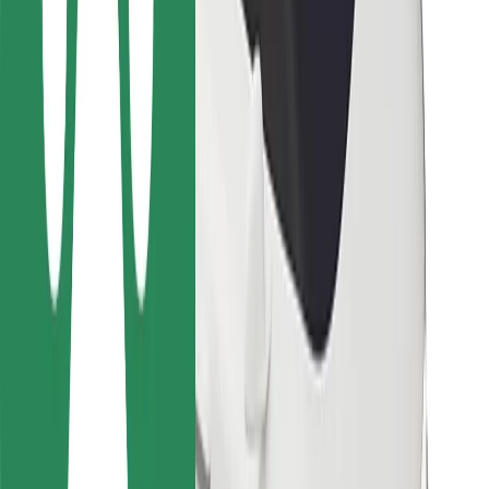
Ételfutároknak
Bolt Food
Flottapartnereknek
Éttermeknek
Bolt for Business
Egyéb
Beszállítók
Felhasználási feltételek
Sütik
Biztonság
Pár perc alatt ott vagyunk érted!
Bolt alkalmazás letöltése