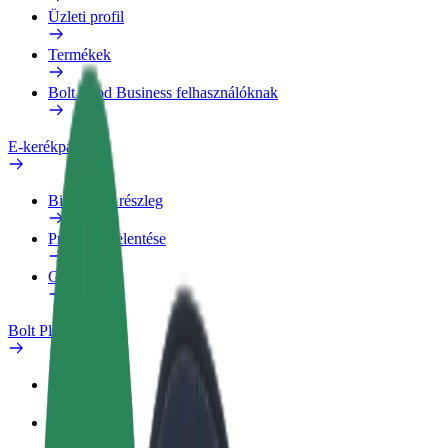
Üzleti profil
Termékek
Bolt Food Business felhasználóknak
E-kerékpárok
Biztonsági részleg
Probléma jelentése
GYIK
Bolt Plus
Előnyök
Csatlakozás