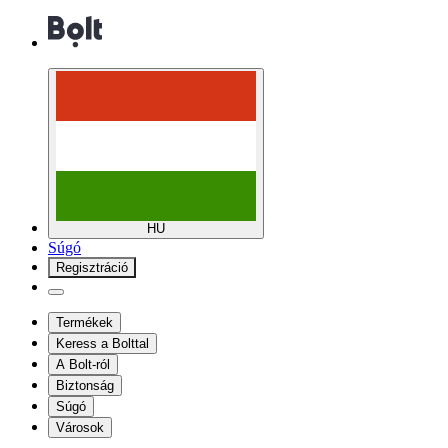
HU
Súgó
Regisztráció
Termékek
Keress a Bolttal
A Bolt-ról
Biztonság
Súgó
Városok