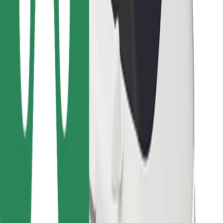
Ételfutároknak
Bolt Food
Flottapartnereknek
Éttermeknek
Bolt for Business
Egyéb
Beszállítók
Felhasználási feltételek
Sütik
Biztonság
Pár perc alatt ott vagyunk érted!
Bolt alkalmazás letöltése