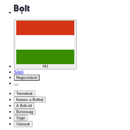
HU
Súgó
Regisztráció
Termékek
Keress a Bolttal
A Bolt-ról
Biztonság
Súgó
Városok