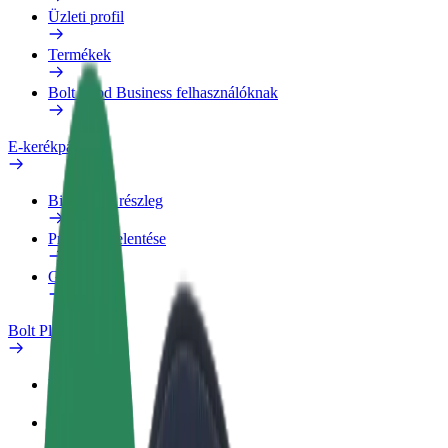
Üzleti profil
Termékek
Bolt Food Business felhasználóknak
E-kerékpárok
Biztonsági részleg
Probléma jelentése
GYIK
Bolt Plus
Előnyök
Csatlakozás