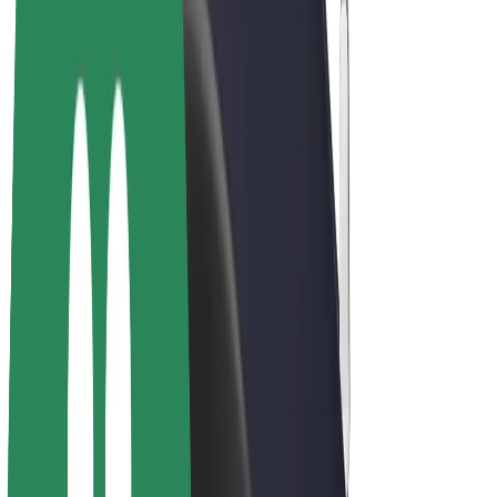
E-kerékpárok
Bolt Plus
Keress a Bolttal
Sofőrök
Sofőr kereset
Futárok
Futár kereset
Bolt Food kereskedők
Flották
Franchise-ok
A Bolt-ról
Karrier