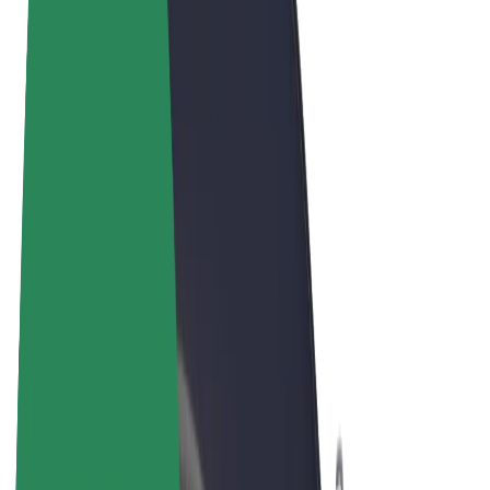
Felhasználási feltételek
Adatvédelem
Sütik
© 2026 Bolt Technology OÜ
Termékek
Utazás
Rollerek
Bolt Market
Bolt Food
Bolt Drive
Bolt cégeknek