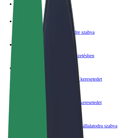
GYIK
Legyél sofőr
Pénzkereseti lehetőség igényeidre szabva
Legyél futár
Legyél futár és részesülj heti kifizetésben
Étterem vagy üzlet hozzáadása
Érj el több felhasználót és növeld keresetedet
Regisztrálj flottatulajdonosként
Légy Bolt flottapartner és növeld keresetedet
Bolt for Business
Bolt termékek és szolgáltatások a vállalatodra szabva