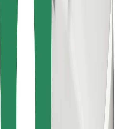
Találd meg kedvenc ételedet!
Bolt Food app letöltése