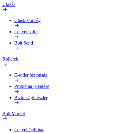
Utazás
Utasbiztonság
Legyél sofőr
Bolt Send
Rollerek
E-roller biztonság
Probléma jelentése
Biztonsági részleg
Bolt Market
Legyél ételfutár