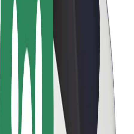
Utasbiztonság
Sofőr biztonság
E-roller biztonság
Biztonsági részleg
Városok
Lokációk
Városi megoldások
Repülőtér
Bolt töltőállomások
Súgó
Utasoknak
Sofőröknek