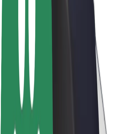
A Boltról
Fenntarthatóság a Boltnál
Project Zero
Blog
Sajtószoba
Brand
Küldetés
Befektetői kapcsolatok
Vezetőség
Márka
Média
Urban Fund
Biztonság