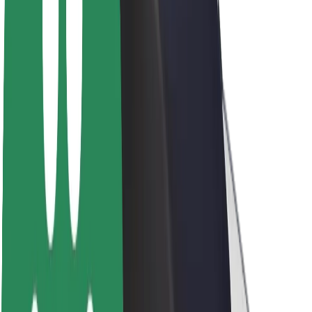
Fenntarthatóság a Boltnál
Project Zero
Blog
Sajtószoba
Brand
Küldetés
Befektetői kapcsolatok
Vezetőség
Márka
Média
Urban Fund
Biztonság
Utasbiztonság