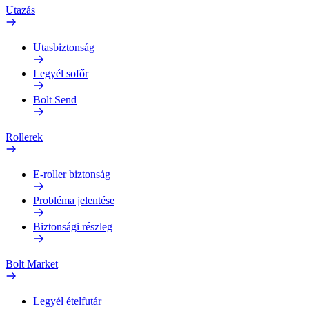
Utazás
Utasbiztonság
Legyél sofőr
Bolt Send
Rollerek
E-roller biztonság
Probléma jelentése
Biztonsági részleg
Bolt Market
Legyél ételfutár