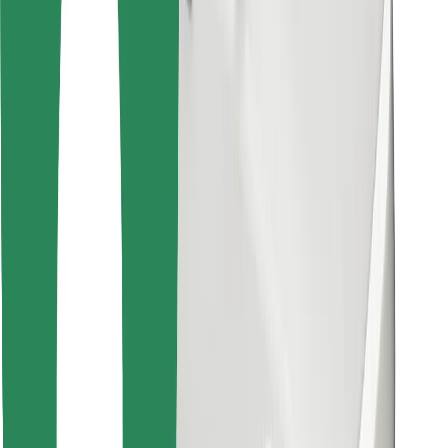
Találd meg kedvenc ételedet!
Bolt Food app letöltése