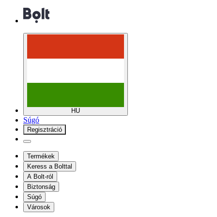
HU
Súgó
Regisztráció
Termékek
Keress a Bolttal
A Bolt-ról
Biztonság
Súgó
Városok