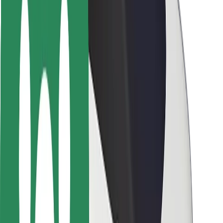
Utasbiztonság
Sofőr biztonság
E-roller biztonság
Biztonsági részleg
Városok
Lokációk
Városi megoldások
Repülőtér
Bolt töltőállomások
Súgó
Utasoknak
Sofőröknek