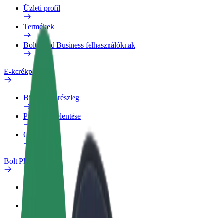
Üzleti profil
Termékek
Bolt Food Business felhasználóknak
E-kerékpárok
Biztonsági részleg
Probléma jelentése
GYIK
Bolt Plus
Előnyök
Csatlakozás