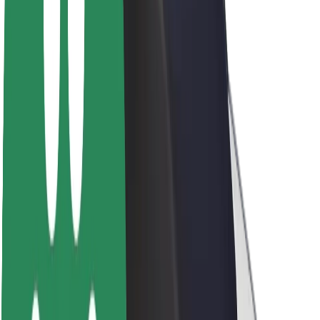
A Boltról
Fenntarthatóság a Boltnál
Project Zero
Blog
Sajtószoba
Brand
Küldetés
Befektetői kapcsolatok
Vezetőség
Márka
Média
Urban Fund
Biztonság