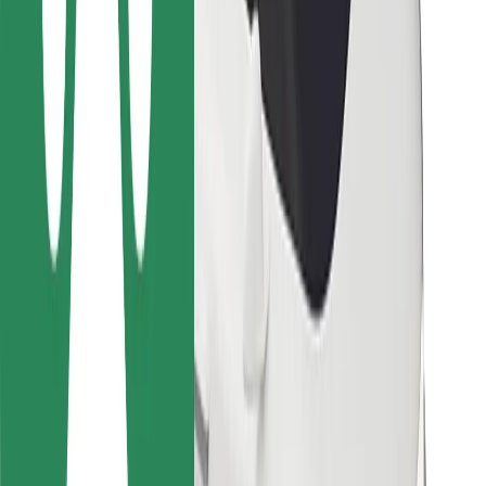
Ételfutároknak
Bolt Food
Flottapartnereknek
Éttermeknek
Bolt for Business
Egyéb
Beszállítók
Felhasználási feltételek
Sütik
Biztonság
Pár perc alatt ott vagyunk érted!
Bolt alkalmazás letöltése