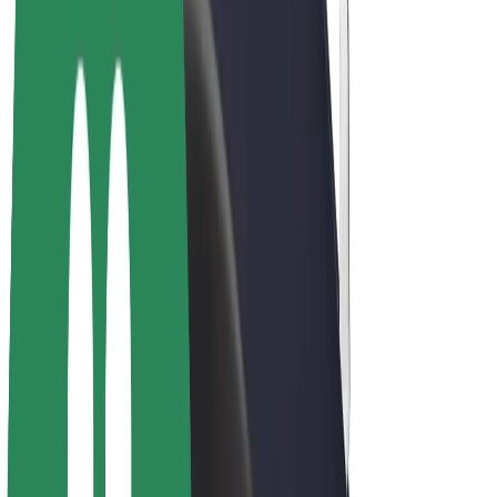
E-kerékpárok
Bolt Plus
Keress a Bolttal
Sofőrök
Sofőr kereset
Futárok
Futár kereset
Bolt Food kereskedők
Flották
Franchise-ok
A Bolt-ról
Karrier