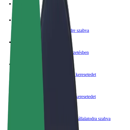
GYIK
Legyél sofőr
Pénzkereseti lehetőség igényeidre szabva
Legyél futár
Legyél futár és részesülj heti kifizetésben
Étterem vagy üzlet hozzáadása
Érj el több felhasználót és növeld keresetedet
Regisztrálj flottatulajdonosként
Légy Bolt flottapartner és növeld keresetedet
Bolt for Business
Bolt termékek és szolgáltatások a vállalatodra szabva