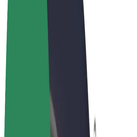
Felhasználási feltételek
Adatvédelem
Sütik
© 2026 Bolt Technology OÜ
Termékek
Utazás
Rollerek
Bolt Market
Bolt Food
Bolt Drive
Bolt cégeknek