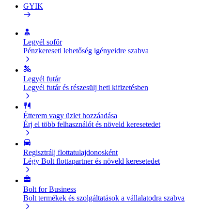
GYIK
Legyél sofőr
Pénzkereseti lehetőség igényeidre szabva
Legyél futár
Legyél futár és részesülj heti kifizetésben
Étterem vagy üzlet hozzáadása
Érj el több felhasználót és növeld keresetedet
Regisztrálj flottatulajdonosként
Légy Bolt flottapartner és növeld keresetedet
Bolt for Business
Bolt termékek és szolgáltatások a vállalatodra szabva