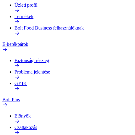
Üzleti profil
Termékek
Bolt Food Business felhasználóknak
E-kerékpárok
Biztonsági részleg
Probléma jelentése
GYIK
Bolt Plus
Előnyök
Csatlakozás