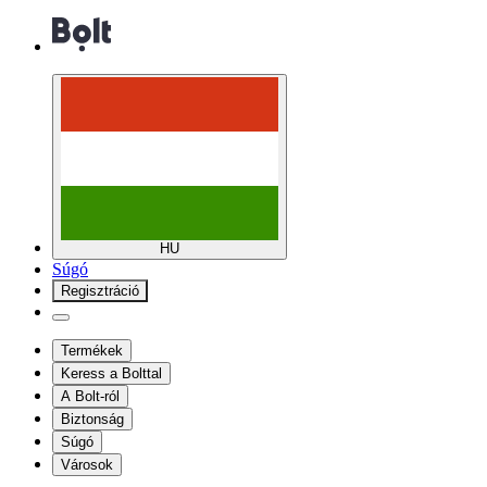
HU
Súgó
Regisztráció
Termékek
Keress a Bolttal
A Bolt-ról
Biztonság
Súgó
Városok