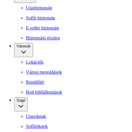
Utasbiztonság
Sofőr biztonság
E-roller biztonság
Biztonsági részleg
Városok
Lokációk
Városi megoldások
Repülőtér
Bolt töltőállomások
Súgó
Utasoknak
Sofőröknek