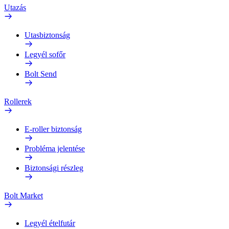
Utazás
Utasbiztonság
Legyél sofőr
Bolt Send
Rollerek
E-roller biztonság
Probléma jelentése
Biztonsági részleg
Bolt Market
Legyél ételfutár