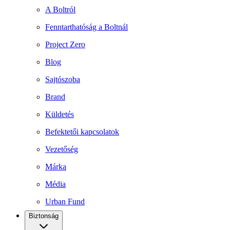
A Boltról
Fenntarthatóság a Boltnál
Project Zero
Blog
Sajtószoba
Brand
Küldetés
Befektetői kapcsolatok
Vezetőség
Márka
Média
Urban Fund
Biztonság