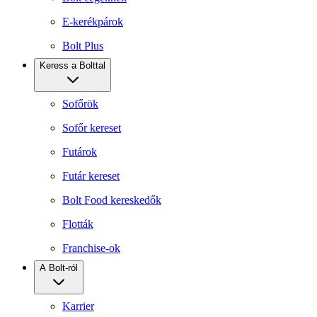
E-kerékpárok
Bolt Plus
Keress a Bolttal
Sofőrök
Sofőr kereset
Futárok
Futár kereset
Bolt Food kereskedők
Flották
Franchise-ok
A Bolt-ról
Karrier