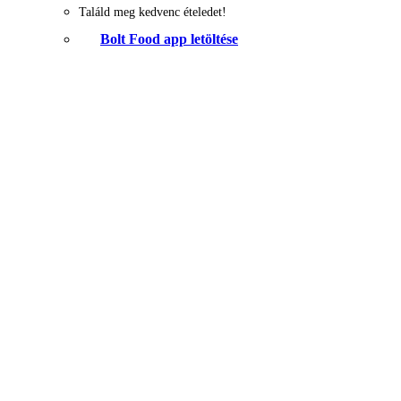
Találd meg kedvenc ételedet!
Bolt Food app letöltése