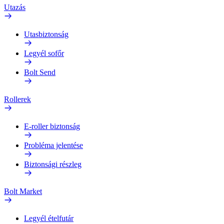
Utazás
Utasbiztonság
Legyél sofőr
Bolt Send
Rollerek
E-roller biztonság
Probléma jelentése
Biztonsági részleg
Bolt Market
Legyél ételfutár