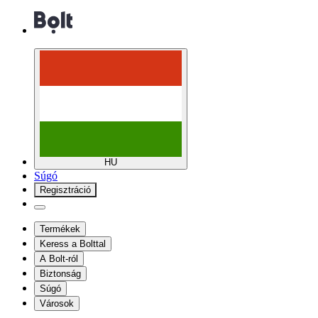
HU
Súgó
Regisztráció
Termékek
Keress a Bolttal
A Bolt-ról
Biztonság
Súgó
Városok