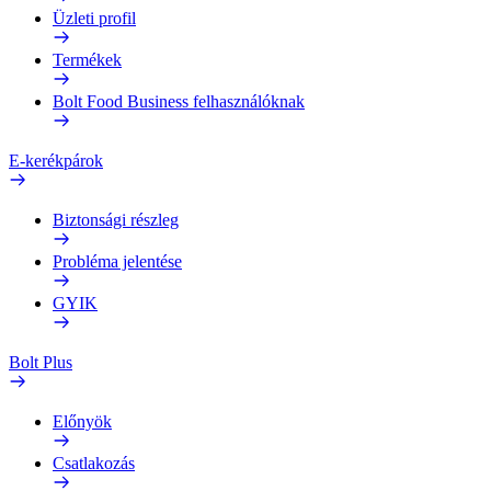
Üzleti profil
Termékek
Bolt Food Business felhasználóknak
E-kerékpárok
Biztonsági részleg
Probléma jelentése
GYIK
Bolt Plus
Előnyök
Csatlakozás