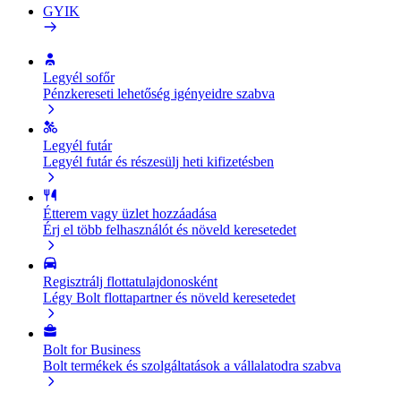
GYIK
Legyél sofőr
Pénzkereseti lehetőség igényeidre szabva
Legyél futár
Legyél futár és részesülj heti kifizetésben
Étterem vagy üzlet hozzáadása
Érj el több felhasználót és növeld keresetedet
Regisztrálj flottatulajdonosként
Légy Bolt flottapartner és növeld keresetedet
Bolt for Business
Bolt termékek és szolgáltatások a vállalatodra szabva