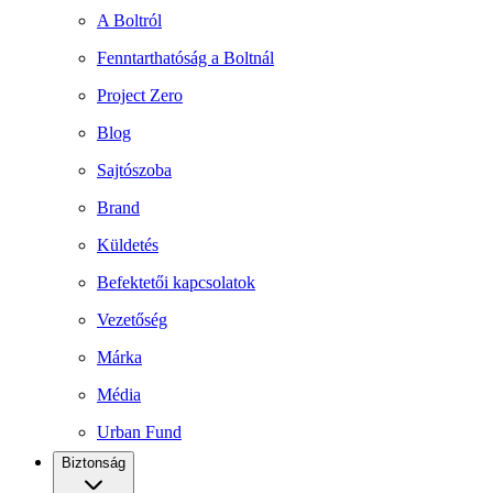
A Boltról
Fenntarthatóság a Boltnál
Project Zero
Blog
Sajtószoba
Brand
Küldetés
Befektetői kapcsolatok
Vezetőség
Márka
Média
Urban Fund
Biztonság