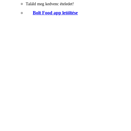
Találd meg kedvenc ételedet!
Bolt Food app letöltése