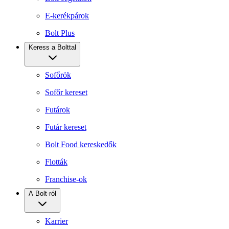
E-kerékpárok
Bolt Plus
Keress a Bolttal
Sofőrök
Sofőr kereset
Futárok
Futár kereset
Bolt Food kereskedők
Flották
Franchise-ok
A Bolt-ról
Karrier