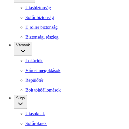
Utasbiztonság
Sofőr biztonság
E-roller biztonság
Biztonsági részleg
Városok
Lokációk
Városi megoldások
Repülőtér
Bolt töltőállomások
Súgó
Utasoknak
Sofőröknek