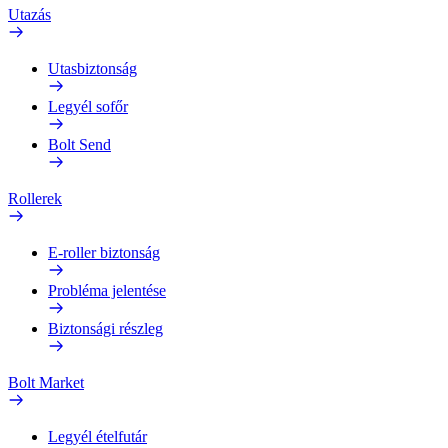
Utazás
Utasbiztonság
Legyél sofőr
Bolt Send
Rollerek
E-roller biztonság
Probléma jelentése
Biztonsági részleg
Bolt Market
Legyél ételfutár