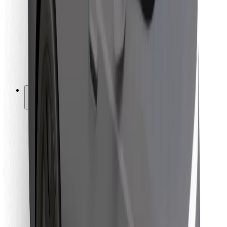
Ételfutároknak
Bolt Food
Flottapartnereknek
Éttermeknek
Bolt for Business
Egyéb
Beszállítók
Felhasználási feltételek
Sütik
Biztonság
Pár perc alatt ott vagyunk érted!
Bolt alkalmazás letöltése