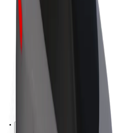
A Boltról
Fenntarthatóság a Boltnál
Project Zero
Blog
Sajtószoba
Brand
Küldetés
Befektetői kapcsolatok
Vezetőség
Márka
Média
Urban Fund
Biztonság