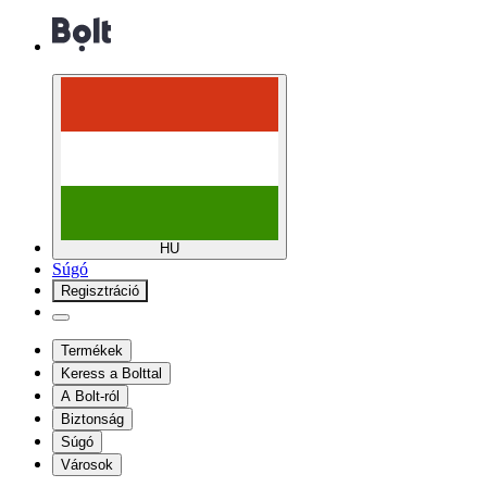
HU
Súgó
Regisztráció
Termékek
Keress a Bolttal
A Bolt-ról
Biztonság
Súgó
Városok