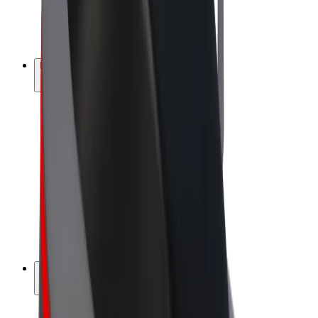
E-kerékpárok
Bolt Plus
Keress a Bolttal
Sofőrök
Sofőr kereset
Futárok
Futár kereset
Bolt Food kereskedők
Flották
Franchise-ok
A Bolt-ról
Karrier