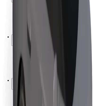
Utasbiztonság
Sofőr biztonság
E-roller biztonság
Biztonsági részleg
Városok
Lokációk
Városi megoldások
Repülőtér
Bolt töltőállomások
Súgó
Utasoknak
Sofőröknek