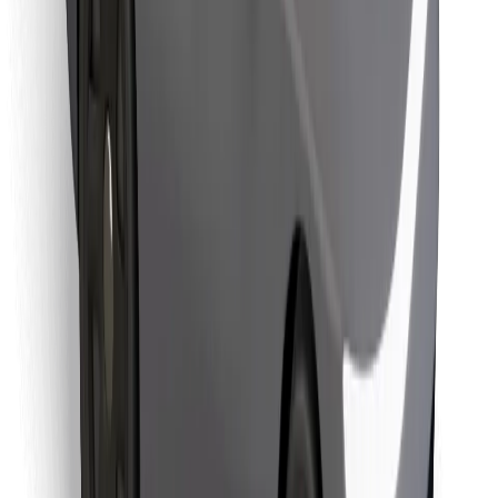
Találd meg kedvenc ételedet!
Bolt Food app letöltése