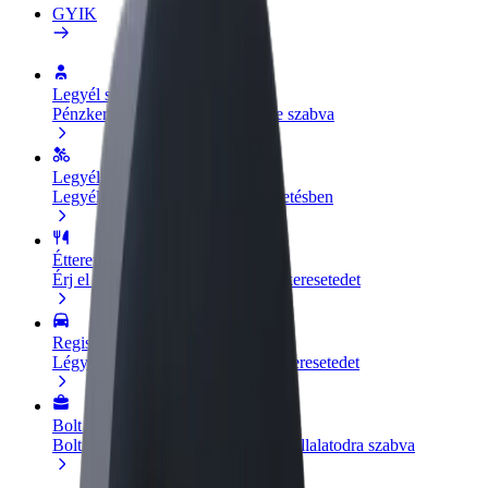
GYIK
Legyél sofőr
Pénzkereseti lehetőség igényeidre szabva
Legyél futár
Legyél futár és részesülj heti kifizetésben
Étterem vagy üzlet hozzáadása
Érj el több felhasználót és növeld keresetedet
Regisztrálj flottatulajdonosként
Légy Bolt flottapartner és növeld keresetedet
Bolt for Business
Bolt termékek és szolgáltatások a vállalatodra szabva