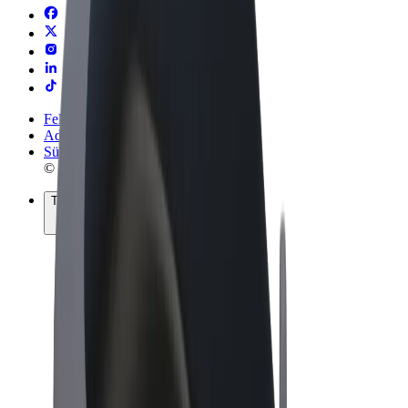
Felhasználási feltételek
Adatvédelem
Sütik
© 2026 Bolt Technology OÜ
Termékek
Utazás
Rollerek
Bolt Market
Bolt Food
Bolt Drive
Bolt cégeknek