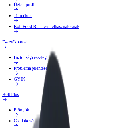
Üzleti profil
Termékek
Bolt Food Business felhasználóknak
E-kerékpárok
Biztonsági részleg
Probléma jelentése
GYIK
Bolt Plus
Előnyök
Csatlakozás