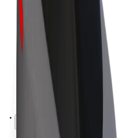
Fenntarthatóság a Boltnál
Project Zero
Blog
Sajtószoba
Brand
Küldetés
Befektetői kapcsolatok
Vezetőség
Márka
Média
Urban Fund
Biztonság
Utasbiztonság