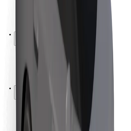
Sofőr biztonság
E-roller biztonság
Biztonsági részleg
Városok
Lokációk
Városi megoldások
Repülőtér
Bolt töltőállomások
Súgó
Utasoknak
Sofőröknek
Ételfutároknak