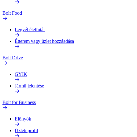
Bolt Food
Legyél ételfutár
Étterem vagy üzlet hozzáadása
Bolt Drive
GYIK
Jármű jelentése
Bolt for Business
Előnyök
Üzleti profil