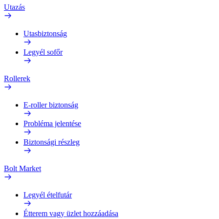
Utazás
Utasbiztonság
Legyél sofőr
Rollerek
E-roller biztonság
Probléma jelentése
Biztonsági részleg
Bolt Market
Legyél ételfutár
Étterem vagy üzlet hozzáadása