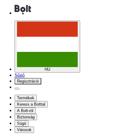
HU
Súgó
Regisztráció
Termékek
Keress a Bolttal
A Bolt-ról
Biztonság
Súgó
Városok