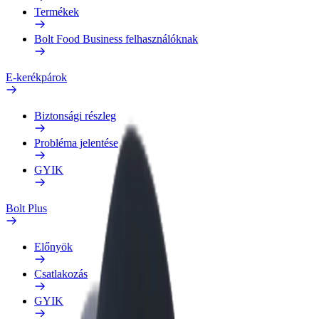
Termékek
Bolt Food Business felhasználóknak
E-kerékpárok
Biztonsági részleg
Probléma jelentése
GYIK
Bolt Plus
Előnyök
Csatlakozás
GYIK