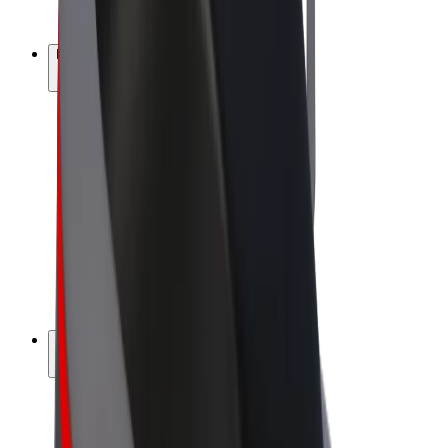
Bolt Plus
Keress a Bolttal
Sofőrök
Sofőr kereset
Futárok
Futár kereset
Bolt Food kereskedők
Flották
Franchise-ok
A Bolt-ról
Karrier
A Boltról