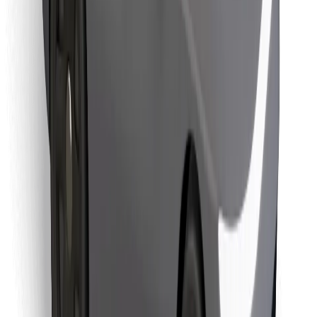
Bolt Food app letöltése