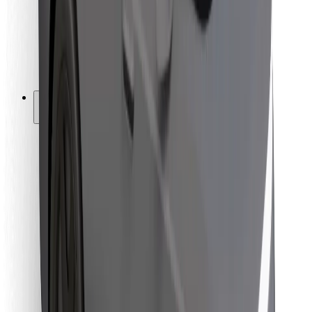
Bolt Food
Flottapartnereknek
Éttermeknek
Bolt for Business
Egyéb
Beszállítók
Felhasználási feltételek
Sütik
Biztonság
Pár perc alatt ott vagyunk érted!
Bolt alkalmazás letöltése
Találd meg kedvenc ételedet!