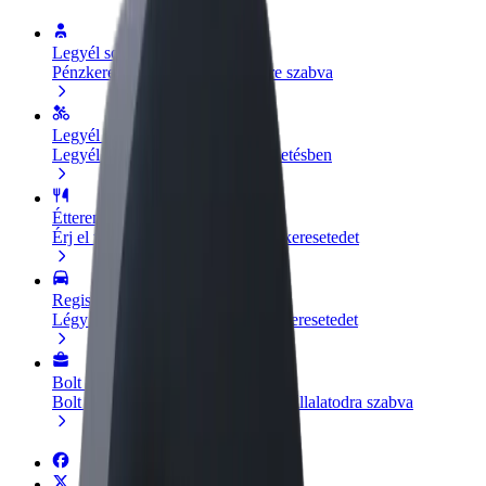
Legyél sofőr
Pénzkereseti lehetőség igényeidre szabva
Legyél futár
Legyél futár és részesülj heti kifizetésben
Étterem vagy üzlet hozzáadása
Érj el több felhasználót és növeld keresetedet
Regisztrálj flottatulajdonosként
Légy Bolt flottapartner és növeld keresetedet
Bolt for Business
Bolt termékek és szolgáltatások a vállalatodra szabva