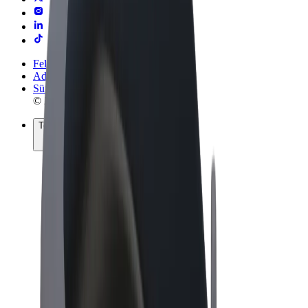
Felhasználási feltételek
Adatvédelem
Sütik
© 2026 Bolt Technology OÜ
Termékek
Utazás
Rollerek
Bolt Market
Bolt Food
Bolt Drive
Bolt cégeknek
E-kerékpárok