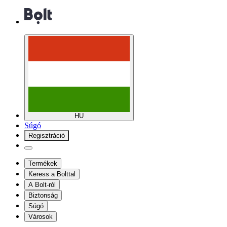
HU
Súgó
Regisztráció
Termékek
Keress a Bolttal
A Bolt-ról
Biztonság
Súgó
Városok