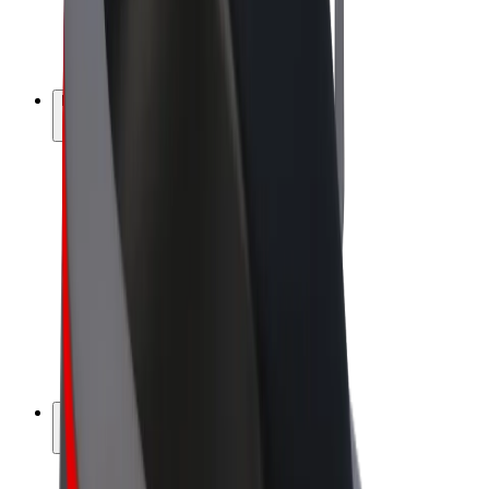
E-kerékpárok
Bolt Plus
Keress a Bolttal
Sofőrök
Sofőr kereset
Futárok
Futár kereset
Bolt Food kereskedők
Flották
Franchise-ok
A Bolt-ról
Karrier