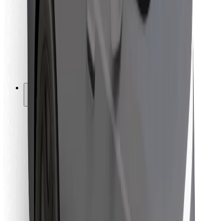
Ételfutároknak
Bolt Food
Flottapartnereknek
Éttermeknek
Bolt for Business
Egyéb
Beszállítók
Felhasználási feltételek
Sütik
Biztonság
Pár perc alatt ott vagyunk érted!
Bolt alkalmazás letöltése