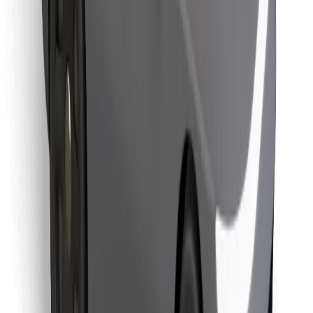
Találd meg kedvenc ételedet!
Bolt Food app letöltése