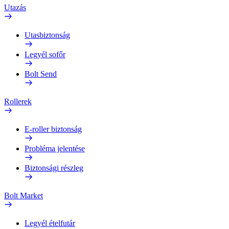
Utazás
Utasbiztonság
Legyél sofőr
Bolt Send
Rollerek
E-roller biztonság
Probléma jelentése
Biztonsági részleg
Bolt Market
Legyél ételfutár