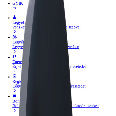
GYIK
Legyél sofőr
Pénzkereseti lehetőség igényeidre szabva
Legyél futár
Legyél futár és részesülj heti kifizetésben
Étterem vagy üzlet hozzáadása
Érj el több felhasználót és növeld keresetedet
Regisztrálj flottatulajdonosként
Légy Bolt flottapartner és növeld keresetedet
Bolt for Business
Bolt termékek és szolgáltatások a vállalatodra szabva