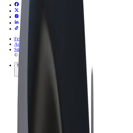
Felhasználási feltételek
Adatvédelem
Sütik
© 2026 Bolt Technology OÜ
Termékek
Utazás
Rollerek
Bolt Market
Bolt Food
Bolt Drive
Bolt cégeknek