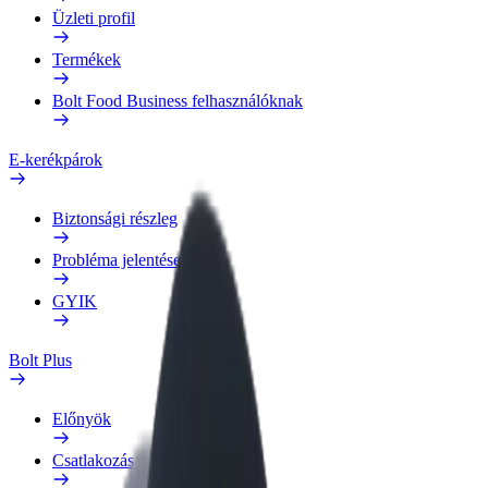
Üzleti profil
Termékek
Bolt Food Business felhasználóknak
E-kerékpárok
Biztonsági részleg
Probléma jelentése
GYIK
Bolt Plus
Előnyök
Csatlakozás