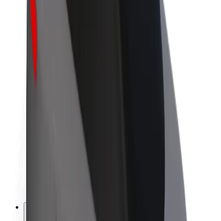
A Boltról
Fenntarthatóság a Boltnál
Project Zero
Blog
Sajtószoba
Brand
Küldetés
Befektetői kapcsolatok
Vezetőség
Márka
Média
Urban Fund
Biztonság