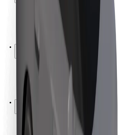
Utasbiztonság
Sofőr biztonság
E-roller biztonság
Biztonsági részleg
Városok
Lokációk
Városi megoldások
Repülőtér
Bolt töltőállomások
Súgó
Utasoknak
Sofőröknek