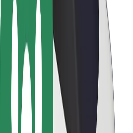
Utasbiztonság
Sofőr biztonság
E-roller biztonság
Biztonsági részleg
Városok
Lokációk
Városi megoldások
Repülőtér
Bolt töltőállomások
Súgó
Utasoknak
Sofőröknek