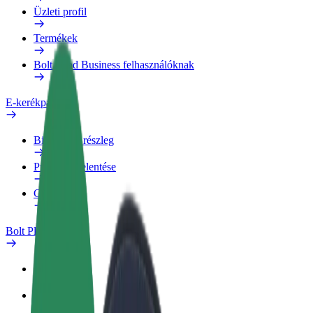
Üzleti profil
Termékek
Bolt Food Business felhasználóknak
E-kerékpárok
Biztonsági részleg
Probléma jelentése
GYIK
Bolt Plus
Előnyök
Csatlakozás