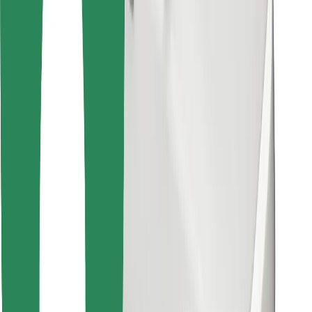
Találd meg kedvenc ételedet!
Bolt Food app letöltése