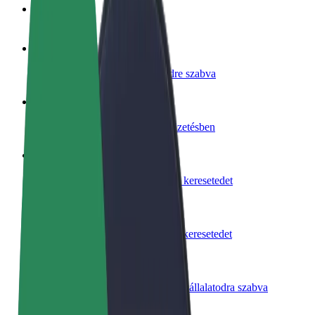
GYIK
Legyél sofőr
Pénzkereseti lehetőség igényeidre szabva
Legyél futár
Legyél futár és részesülj heti kifizetésben
Étterem vagy üzlet hozzáadása
Érj el több felhasználót és növeld keresetedet
Regisztrálj flottatulajdonosként
Légy Bolt flottapartner és növeld keresetedet
Bolt for Business
Bolt termékek és szolgáltatások a vállalatodra szabva