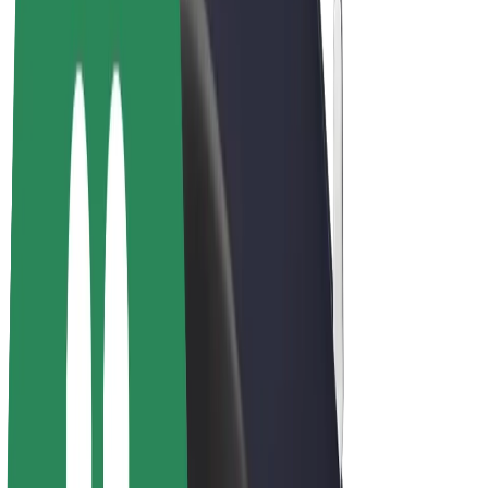
E-kerékpárok
Bolt Plus
Keress a Bolttal
Sofőrök
Sofőr kereset
Futárok
Futár kereset
Bolt Food kereskedők
Flották
Franchise-ok
A Bolt-ról
Karrier