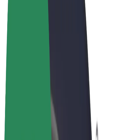
Felhasználási feltételek
Adatvédelem
Sütik
© 2026 Bolt Technology OÜ
Termékek
Utazás
Rollerek
Bolt Market
Bolt Food
Bolt Drive
Bolt cégeknek