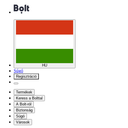
HU
Súgó
Regisztráció
Termékek
Keress a Bolttal
A Bolt-ról
Biztonság
Súgó
Városok