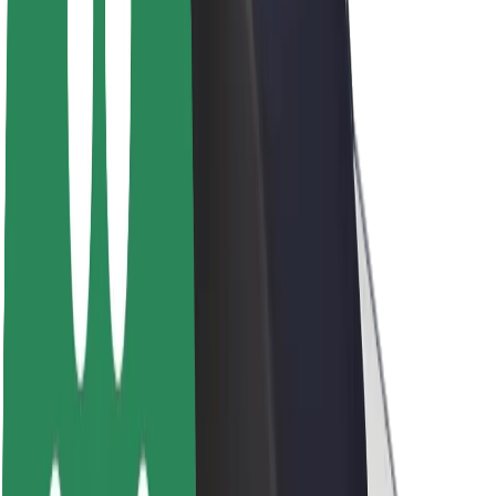
A Boltról
Fenntarthatóság a Boltnál
Project Zero
Blog
Sajtószoba
Brand
Küldetés
Befektetői kapcsolatok
Vezetőség
Márka
Média
Urban Fund
Biztonság