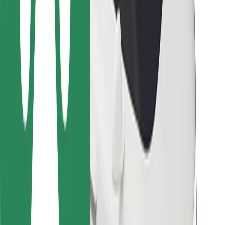
Ételfutároknak
Bolt Food
Flottapartnereknek
Éttermeknek
Bolt for Business
Egyéb
Beszállítók
Felhasználási feltételek
Sütik
Biztonság
Pár perc alatt ott vagyunk érted!
Bolt alkalmazás letöltése