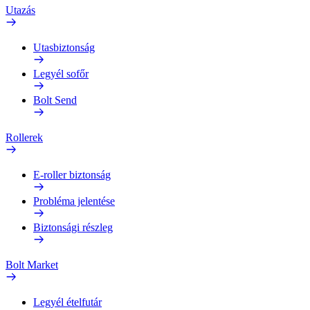
Utazás
Utasbiztonság
Legyél sofőr
Bolt Send
Rollerek
E-roller biztonság
Probléma jelentése
Biztonsági részleg
Bolt Market
Legyél ételfutár