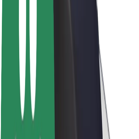
A Boltról
Fenntarthatóság a Boltnál
Project Zero
Blog
Sajtószoba
Brand
Küldetés
Befektetői kapcsolatok
Vezetőség
Márka
Média
Urban Fund
Biztonság