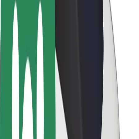
Utasbiztonság
Sofőr biztonság
E-roller biztonság
Biztonsági részleg
Városok
Lokációk
Városi megoldások
Repülőtér
Bolt töltőállomások
Súgó
Utasoknak
Sofőröknek