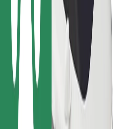
Ételfutároknak
Bolt Food
Flottapartnereknek
Éttermeknek
Bolt for Business
Egyéb
Beszállítók
Felhasználási feltételek
Sütik
Biztonság
Pár perc alatt ott vagyunk érted!
Bolt alkalmazás letöltése