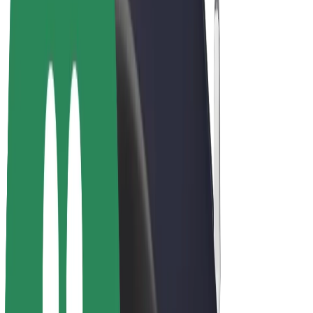
E-kerékpárok
Bolt Plus
Keress a Bolttal
Sofőrök
Sofőr kereset
Futárok
Futár kereset
Bolt Food kereskedők
Flották
Franchise-ok
A Bolt-ról
Karrier