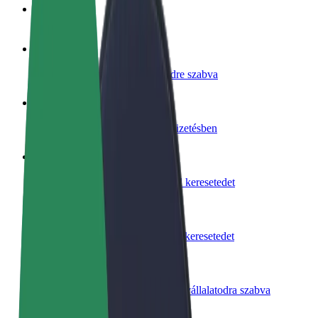
GYIK
Legyél sofőr
Pénzkereseti lehetőség igényeidre szabva
Legyél futár
Legyél futár és részesülj heti kifizetésben
Étterem vagy üzlet hozzáadása
Érj el több felhasználót és növeld keresetedet
Regisztrálj flottatulajdonosként
Légy Bolt flottapartner és növeld keresetedet
Bolt for Business
Bolt termékek és szolgáltatások a vállalatodra szabva