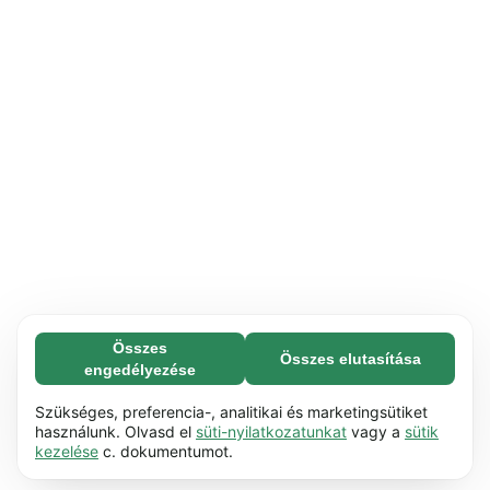
Összes
Összes elutasítása
Feltétlenül szükséges (65)
engedélyezése
A feltétlenül szükséges sütik segítenek abban,
További információ
hogy weboldalunk használható legyen azáltal,
Szükséges, preferencia-, analitikai és marketingsütiket
hogy lehetővé teszik az olyan alapvető
használunk. Olvasd el
süti-nyilatkozatunkat
vagy a
sütik
Preferencia (17)
kezelése
c. dokumentumot.
funkciókat, mint pl. a görgetés. A weboldal nem
A preferenciasütik lehetővé teszik a
További információ
tud megfelelően működni ezek a sütik