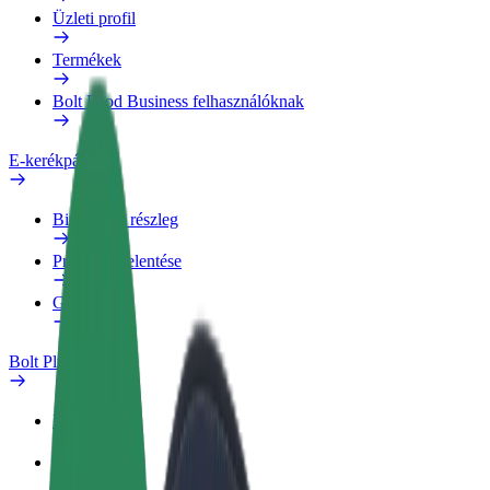
Üzleti profil
Termékek
Bolt Food Business felhasználóknak
E-kerékpárok
Biztonsági részleg
Probléma jelentése
GYIK
Bolt Plus
Előnyök
Csatlakozás