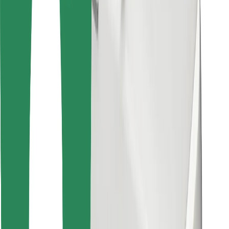
Találd meg kedvenc ételedet!
Bolt Food app letöltése