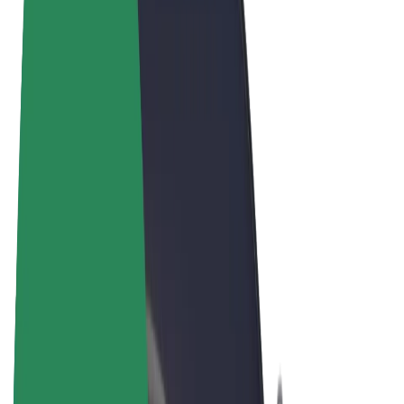
Felhasználási feltételek
Adatvédelem
Sütik
© 2026 Bolt Technology OÜ
Termékek
Utazás
Rollerek
Bolt Market
Bolt Food
Bolt Drive
Bolt cégeknek