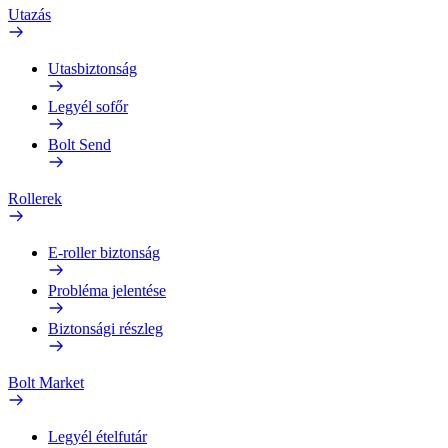
Utazás
Utasbiztonság
Legyél sofőr
Bolt Send
Rollerek
E-roller biztonság
Probléma jelentése
Biztonsági részleg
Bolt Market
Legyél ételfutár