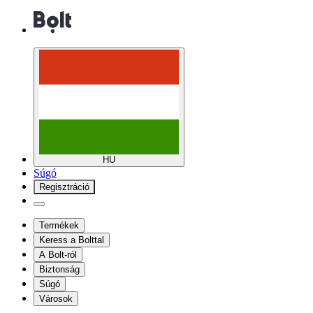
HU
Súgó
Regisztráció
Termékek
Keress a Bolttal
A Bolt-ról
Biztonság
Súgó
Városok