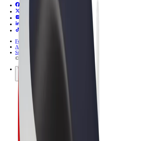
Felhasználási feltételek
Adatvédelem
Sütik
© 2026 Bolt Technology OÜ
Termékek
Utazás
Rollerek
Bolt Market
Bolt Food
Bolt Drive
Bolt cégeknek