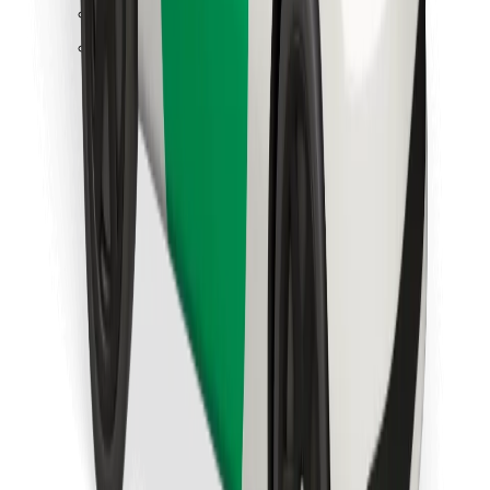
Találd meg kedvenc ételedet!
Bolt Food app letöltése