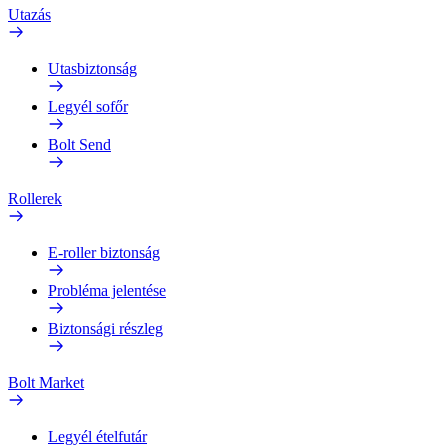
Utazás
Utasbiztonság
Legyél sofőr
Bolt Send
Rollerek
E-roller biztonság
Probléma jelentése
Biztonsági részleg
Bolt Market
Legyél ételfutár