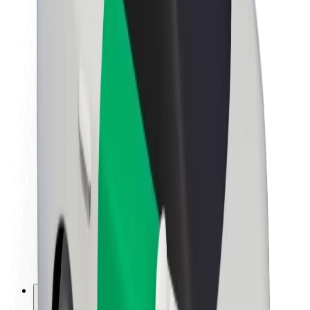
A Boltról
Fenntarthatóság a Boltnál
Project Zero
Blog
Sajtószoba
Brand
Küldetés
Befektetői kapcsolatok
Vezetőség
Márka
Média
Urban Fund
Biztonság