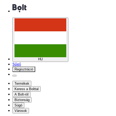
HU
Súgó
Regisztráció
Termékek
Keress a Bolttal
A Bolt-ról
Biztonság
Súgó
Városok