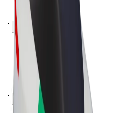
E-kerékpárok
Bolt Plus
Keress a Bolttal
Sofőrök
Sofőr kereset
Futárok
Futár kereset
Bolt Food kereskedők
Flották
Franchise-ok
A Bolt-ról
Karrier