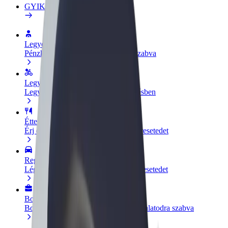
GYIK
Legyél sofőr
Pénzkereseti lehetőség igényeidre szabva
Legyél futár
Legyél futár és részesülj heti kifizetésben
Étterem vagy üzlet hozzáadása
Érj el több felhasználót és növeld keresetedet
Regisztrálj flottatulajdonosként
Légy Bolt flottapartner és növeld keresetedet
Bolt for Business
Bolt termékek és szolgáltatások a vállalatodra szabva