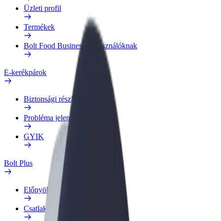
Üzleti profil
Termékek
Bolt Food Business felhasználóknak
E-kerékpárok
Biztonsági részleg
Probléma jelentése
GYIK
Bolt Plus
Előnyök
Csatlakozás