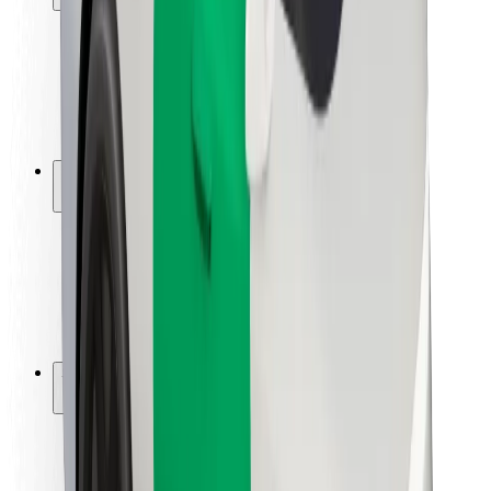
Utasbiztonság
Sofőr biztonság
E-roller biztonság
Biztonsági részleg
Városok
Lokációk
Városi megoldások
Repülőtér
Bolt töltőállomások
Súgó
Utasoknak
Sofőröknek