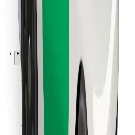
Ételfutároknak
Bolt Food
Flottapartnereknek
Éttermeknek
Bolt for Business
Egyéb
Beszállítók
Felhasználási feltételek
Sütik
Biztonság
Pár perc alatt ott vagyunk érted!
Bolt alkalmazás letöltése