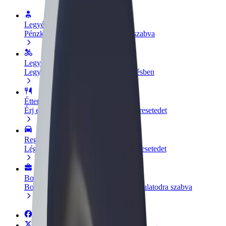
Legyél sofőr
Pénzkereseti lehetőség igényeidre szabva
Legyél futár
Legyél futár és részesülj heti kifizetésben
Étterem vagy üzlet hozzáadása
Érj el több felhasználót és növeld keresetedet
Regisztrálj flottatulajdonosként
Légy Bolt flottapartner és növeld keresetedet
Bolt for Business
Bolt termékek és szolgáltatások a vállalatodra szabva