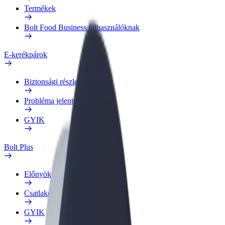
Termékek
Bolt Food Business felhasználóknak
E-kerékpárok
Biztonsági részleg
Probléma jelentése
GYIK
Bolt Plus
Előnyök
Csatlakozás
GYIK