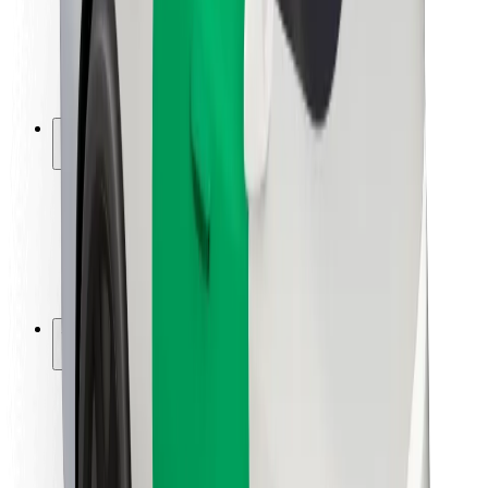
Sofőr biztonság
E-roller biztonság
Biztonsági részleg
Városok
Lokációk
Városi megoldások
Repülőtér
Bolt töltőállomások
Súgó
Utasoknak
Sofőröknek
Ételfutároknak