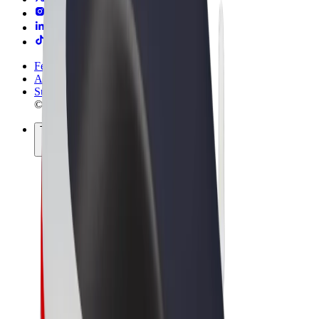
Felhasználási feltételek
Adatvédelem
Sütik
© 2026 Bolt Technology OÜ
Termékek
Utazás
Rollerek
Bolt Market
Bolt Food
Bolt Drive
Bolt cégeknek
E-kerékpárok