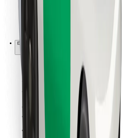
Bolt Food
Flottapartnereknek
Éttermeknek
Bolt for Business
Egyéb
Beszállítók
Felhasználási feltételek
Sütik
Biztonság
Pár perc alatt ott vagyunk érted!
Bolt alkalmazás letöltése
Találd meg kedvenc ételedet!