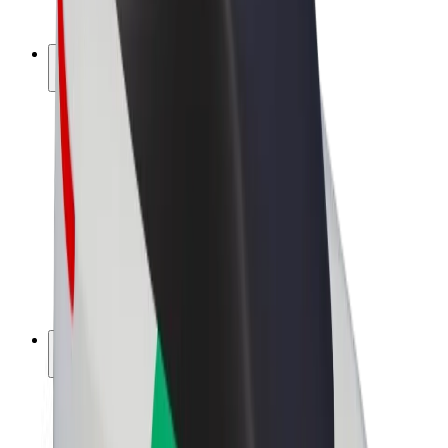
Bolt Plus
Keress a Bolttal
Sofőrök
Sofőr kereset
Futárok
Futár kereset
Bolt Food kereskedők
Flották
Franchise-ok
A Bolt-ról
Karrier
A Boltról