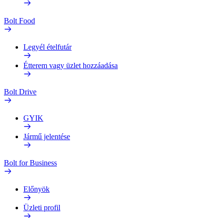
Bolt Food
Legyél ételfutár
Étterem vagy üzlet hozzáadása
Bolt Drive
GYIK
Jármű jelentése
Bolt for Business
Előnyök
Üzleti profil