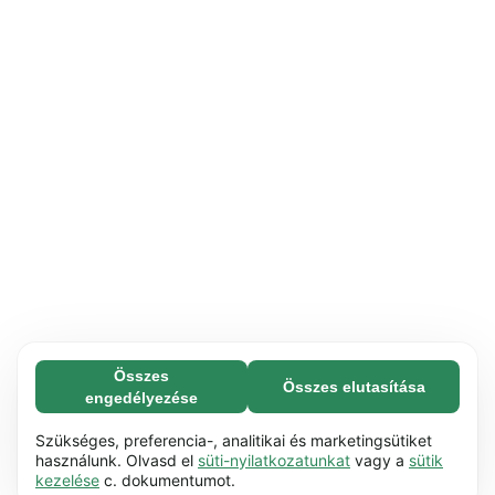
Összes
Összes elutasítása
Feltétlenül szükséges (65)
engedélyezése
A feltétlenül szükséges sütik segítenek abban,
További információ
hogy weboldalunk használható legyen azáltal,
Szükséges, preferencia-, analitikai és marketingsütiket
hogy lehetővé teszik az olyan alapvető
használunk. Olvasd el
süti-nyilatkozatunkat
vagy a
sütik
Preferencia (17)
kezelése
c. dokumentumot.
funkciókat, mint pl. a görgetés. A weboldal nem