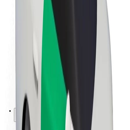
Fenntarthatóság a Boltnál
Project Zero
Blog
Sajtószoba
Brand
Küldetés
Befektetői kapcsolatok
Vezetőség
Márka
Média
Urban Fund
Biztonság
Utasbiztonság