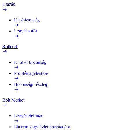
Utazás
Utasbiztonság
Legyél sofőr
Rollerek
E-roller biztonság
Probléma jelentése
Biztonsági részleg
Bolt Market
Legyél ételfutár
Étterem vagy üzlet hozzáadása