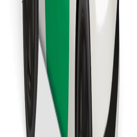
Bolt Food app letöltése