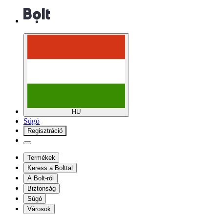
HU
Súgó
Regisztráció
Termékek
Keress a Bolttal
A Bolt-ról
Biztonság
Súgó
Városok