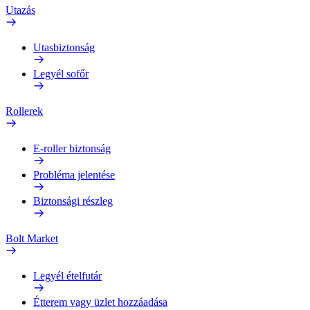
Utazás
Utasbiztonság
Legyél sofőr
Rollerek
E-roller biztonság
Probléma jelentése
Biztonsági részleg
Bolt Market
Legyél ételfutár
Étterem vagy üzlet hozzáadása