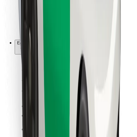
Bolt Food
Flottapartnereknek
Éttermeknek
Bolt for Business
Egyéb
Beszállítók
Felhasználási feltételek
Sütik
Biztonság
Pár perc alatt ott vagyunk érted!
Bolt alkalmazás letöltése
Találd meg kedvenc ételedet!