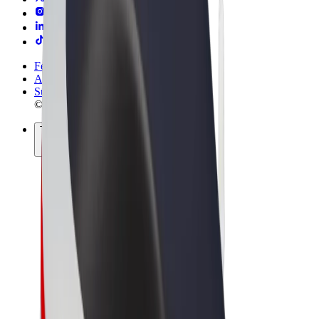
Felhasználási feltételek
Adatvédelem
Sütik
© 2026 Bolt Technology OÜ
Termékek
Utazás
Rollerek
Bolt Market
Bolt Food
Bolt Drive
Bolt cégeknek
E-kerékpárok