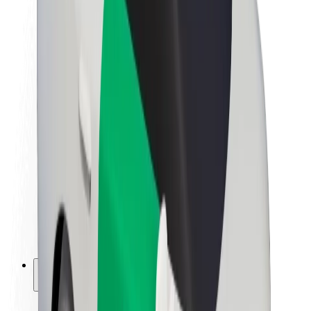
Fenntarthatóság a Boltnál
Project Zero
Blog
Sajtószoba
Brand
Küldetés
Befektetői kapcsolatok
Vezetőség
Márka
Média
Urban Fund
Biztonság
Utasbiztonság