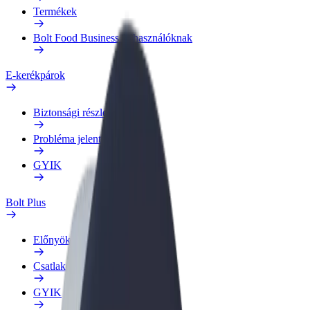
Termékek
Bolt Food Business felhasználóknak
E-kerékpárok
Biztonsági részleg
Probléma jelentése
GYIK
Bolt Plus
Előnyök
Csatlakozás
GYIK