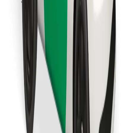
Bolt Food app letöltése