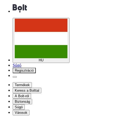
HU
Súgó
Regisztráció
Termékek
Keress a Bolttal
A Bolt-ról
Biztonság
Súgó
Városok