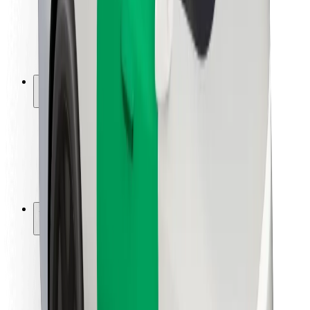
Sofőr biztonság
E-roller biztonság
Biztonsági részleg
Városok
Lokációk
Városi megoldások
Repülőtér
Bolt töltőállomások
Súgó
Utasoknak
Sofőröknek
Ételfutároknak