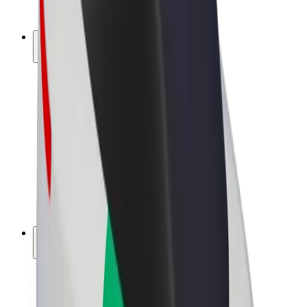
Bolt Plus
Keress a Bolttal
Sofőrök
Sofőr kereset
Futárok
Futár kereset
Bolt Food kereskedők
Flották
Franchise-ok
A Bolt-ról
Karrier
A Boltról