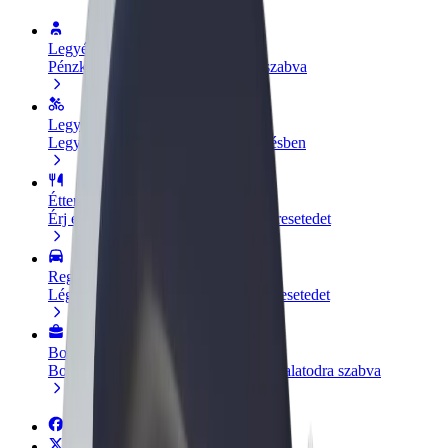
Legyél sofőr
Pénzkereseti lehetőség igényeidre szabva
Legyél futár
Legyél futár és részesülj heti kifizetésben
Étterem vagy üzlet hozzáadása
Érj el több felhasználót és növeld keresetedet
Regisztrálj flottatulajdonosként
Légy Bolt flottapartner és növeld keresetedet
Bolt for Business
Bolt termékek és szolgáltatások a vállalatodra szabva