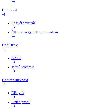
Bolt Food
Legyél ételfutár
Étterem vagy üzlet hozzáadása
Bolt Drive
GYIK
Jármű jelentése
Bolt for Business
Előnyök
Üzleti profil