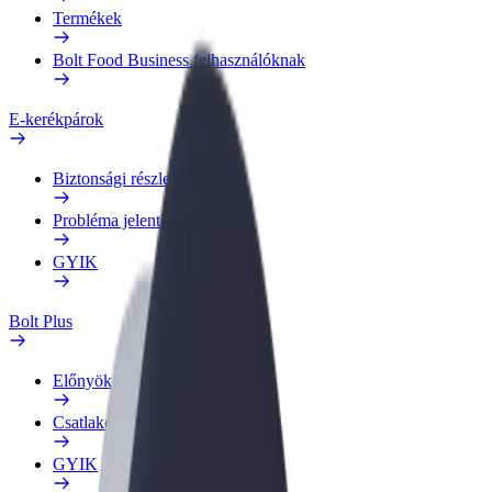
Termékek
Bolt Food Business felhasználóknak
E-kerékpárok
Biztonsági részleg
Probléma jelentése
GYIK
Bolt Plus
Előnyök
Csatlakozás
GYIK