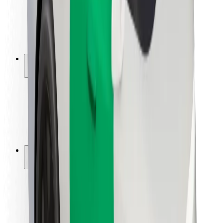
Sofőr biztonság
E-roller biztonság
Biztonsági részleg
Városok
Lokációk
Városi megoldások
Repülőtér
Bolt töltőállomások
Súgó
Utasoknak
Sofőröknek
Ételfutároknak