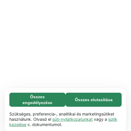
Összes
Összes elutasítása
Feltétlenül szükséges (65)
engedélyezése
A feltétlenül szükséges sütik segítenek abban,
További információ
hogy weboldalunk használható legyen azáltal,
Szükséges, preferencia-, analitikai és marketingsütiket
hogy lehetővé teszik az olyan alapvető
használunk. Olvasd el
süti-nyilatkozatunkat
vagy a
sütik
Preferencia (17)
kezelése
c. dokumentumot.
funkciókat, mint pl. a görgetés. A weboldal nem
A preferenciasütik lehetővé teszik a
További információ
tud megfelelően működni ezek a sütik