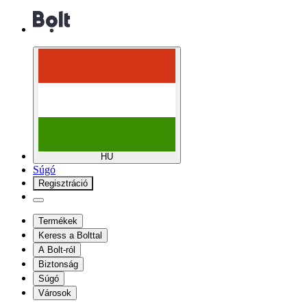
HU
Súgó
Regisztráció
Termékek
Keress a Bolttal
A Bolt-ról
Biztonság
Súgó
Városok