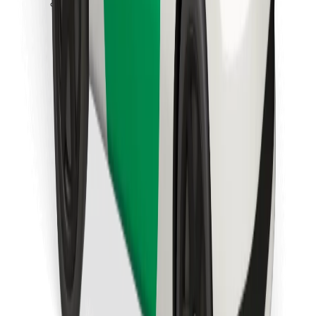
Bolt Food app letöltése