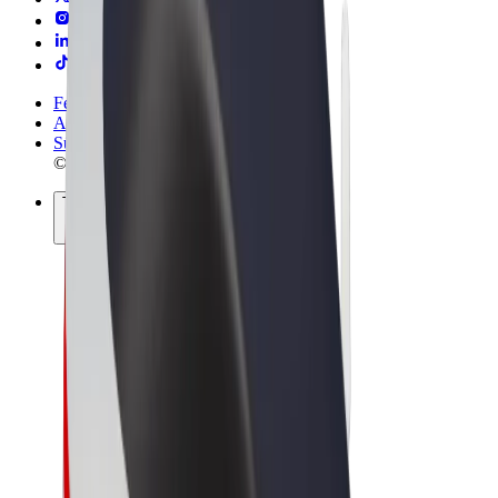
Felhasználási feltételek
Adatvédelem
Sütik
© 2026 Bolt Technology OÜ
Termékek
Utazás
Rollerek
Bolt Market
Bolt Food
Bolt Drive
Bolt cégeknek
E-kerékpárok