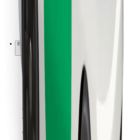
Bolt Food
Flottapartnereknek
Éttermeknek
Bolt for Business
Egyéb
Beszállítók
Felhasználási feltételek
Sütik
Biztonság
Pár perc alatt ott vagyunk érted!
Bolt alkalmazás letöltése
Találd meg kedvenc ételedet!