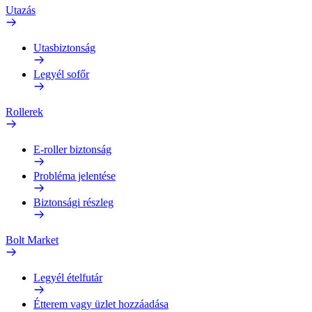
Utazás
Utasbiztonság
Legyél sofőr
Rollerek
E-roller biztonság
Probléma jelentése
Biztonsági részleg
Bolt Market
Legyél ételfutár
Étterem vagy üzlet hozzáadása