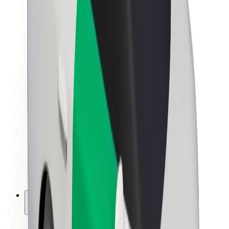
Fenntarthatóság a Boltnál
Project Zero
Blog
Sajtószoba
Brand
Küldetés
Befektetői kapcsolatok
Vezetőség
Márka
Média
Urban Fund
Biztonság
Utasbiztonság