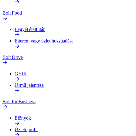
Bolt Food
Legyél ételfutár
Étterem vagy üzlet hozzáadása
Bolt Drive
GYIK
Jármű jelentése
Bolt for Business
Előnyök
Üzleti profil