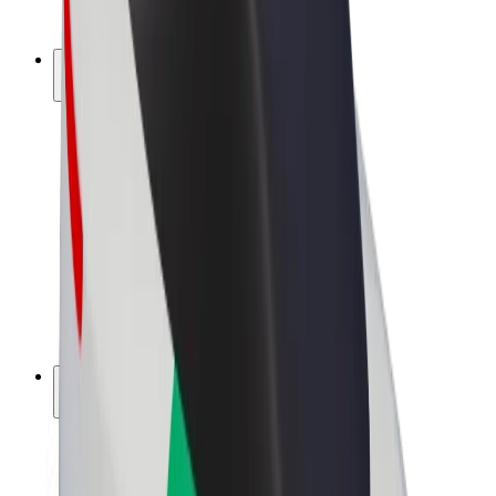
Bolt Plus
Keress a Bolttal
Sofőrök
Sofőr kereset
Futárok
Futár kereset
Bolt Food kereskedők
Flották
Franchise-ok
A Bolt-ról
Karrier
A Boltról