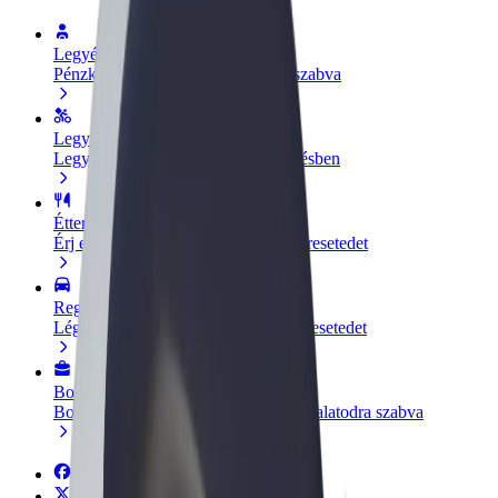
Legyél sofőr
Pénzkereseti lehetőség igényeidre szabva
Legyél futár
Legyél futár és részesülj heti kifizetésben
Étterem vagy üzlet hozzáadása
Érj el több felhasználót és növeld keresetedet
Regisztrálj flottatulajdonosként
Légy Bolt flottapartner és növeld keresetedet
Bolt for Business
Bolt termékek és szolgáltatások a vállalatodra szabva