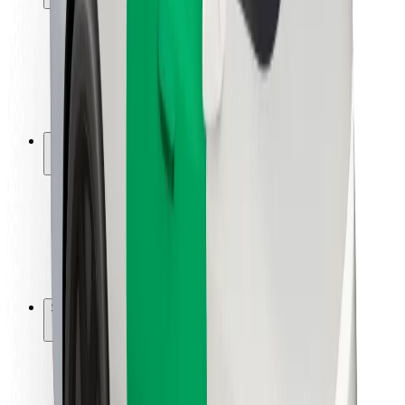
Utasbiztonság
Sofőr biztonság
E-roller biztonság
Biztonsági részleg
Városok
Lokációk
Városi megoldások
Repülőtér
Bolt töltőállomások
Súgó
Utasoknak
Sofőröknek