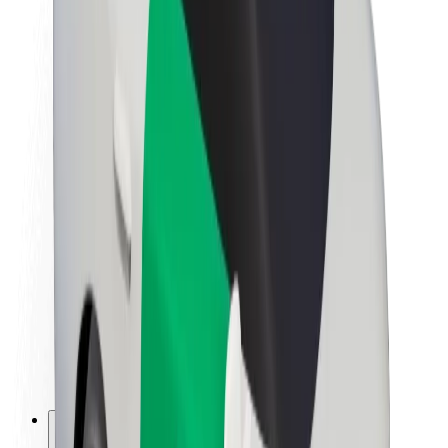
A Boltról
Fenntarthatóság a Boltnál
Project Zero
Blog
Sajtószoba
Brand
Küldetés
Befektetői kapcsolatok
Vezetőség
Márka
Média
Urban Fund
Biztonság