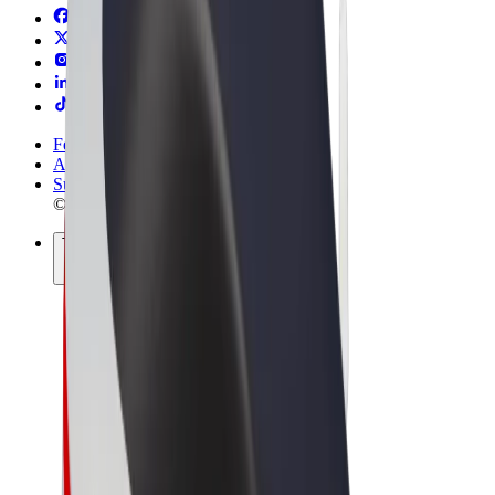
Felhasználási feltételek
Adatvédelem
Sütik
© 2026 Bolt Technology OÜ
Termékek
Utazás
Rollerek
Bolt Market
Bolt Food
Bolt Drive
Bolt cégeknek