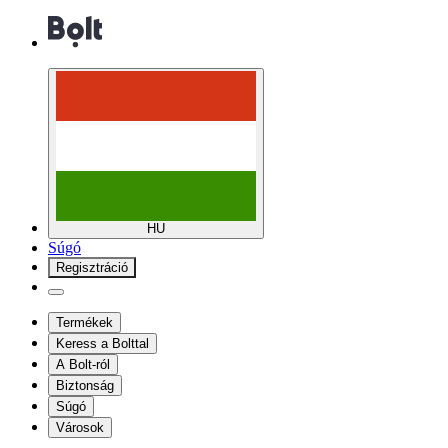
HU
Súgó
Regisztráció
Termékek
Keress a Bolttal
A Bolt-ról
Biztonság
Súgó
Városok