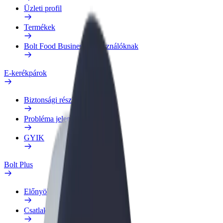
Üzleti profil
Termékek
Bolt Food Business felhasználóknak
E-kerékpárok
Biztonsági részleg
Probléma jelentése
GYIK
Bolt Plus
Előnyök
Csatlakozás