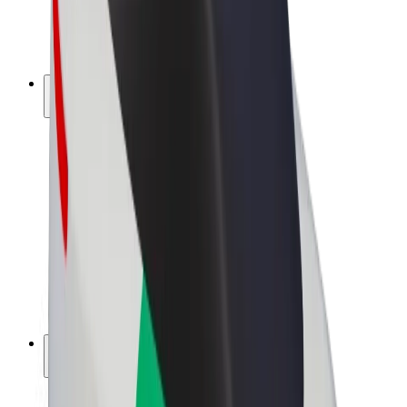
E-kerékpárok
Bolt Plus
Keress a Bolttal
Sofőrök
Sofőr kereset
Futárok
Futár kereset
Bolt Food kereskedők
Flották
Franchise-ok
A Bolt-ról
Karrier