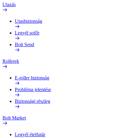
Utazás
Utasbiztonság
Legyél sofőr
Bolt Send
Rollerek
E-roller biztonság
Probléma jelentése
Biztonsági részleg
Bolt Market
Legyél ételfutár