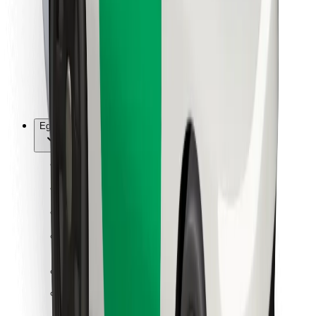
Ételfutároknak
Bolt Food
Flottapartnereknek
Éttermeknek
Bolt for Business
Egyéb
Beszállítók
Felhasználási feltételek
Sütik
Biztonság
Pár perc alatt ott vagyunk érted!
Bolt alkalmazás letöltése