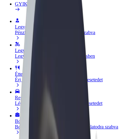
GYIK
Legyél sofőr
Pénzkereseti lehetőség igényeidre szabva
Legyél futár
Legyél futár és részesülj heti kifizetésben
Étterem vagy üzlet hozzáadása
Érj el több felhasználót és növeld keresetedet
Regisztrálj flottatulajdonosként
Légy Bolt flottapartner és növeld keresetedet
Bolt for Business
Bolt termékek és szolgáltatások a vállalatodra szabva