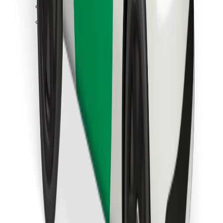
Találd meg kedvenc ételedet!
Bolt Food app letöltése