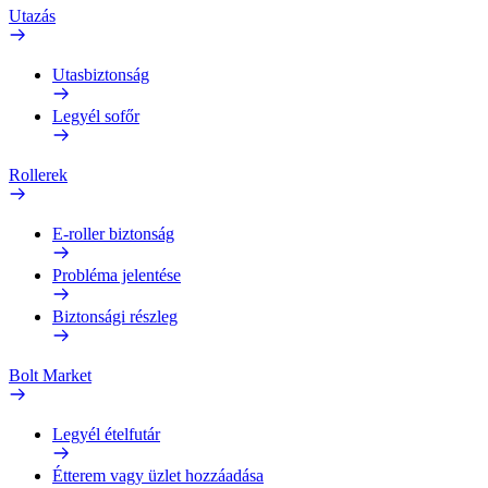
Utazás
Utasbiztonság
Legyél sofőr
Rollerek
E-roller biztonság
Probléma jelentése
Biztonsági részleg
Bolt Market
Legyél ételfutár
Étterem vagy üzlet hozzáadása