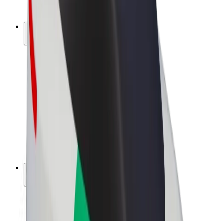
Bolt Plus
Keress a Bolttal
Sofőrök
Sofőr kereset
Futárok
Futár kereset
Bolt Food kereskedők
Flották
Franchise-ok
A Bolt-ról
Karrier
A Boltról