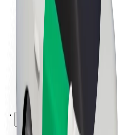
Fenntarthatóság a Boltnál
Project Zero
Blog
Sajtószoba
Brand
Küldetés
Befektetői kapcsolatok
Vezetőség
Márka
Média
Urban Fund
Biztonság
Utasbiztonság