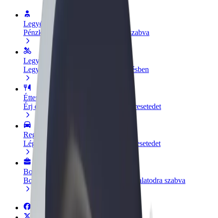
Legyél sofőr
Pénzkereseti lehetőség igényeidre szabva
Legyél futár
Legyél futár és részesülj heti kifizetésben
Étterem vagy üzlet hozzáadása
Érj el több felhasználót és növeld keresetedet
Regisztrálj flottatulajdonosként
Légy Bolt flottapartner és növeld keresetedet
Bolt for Business
Bolt termékek és szolgáltatások a vállalatodra szabva