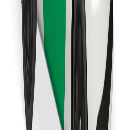
Bolt Food app letöltése