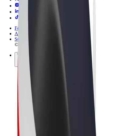
Felhasználási feltételek
Adatvédelem
Sütik
© 2026 Bolt Technology OÜ
Termékek
Utazás
Rollerek
Bolt Market
Bolt Food
Bolt Drive
Bolt cégeknek
E-kerékpárok