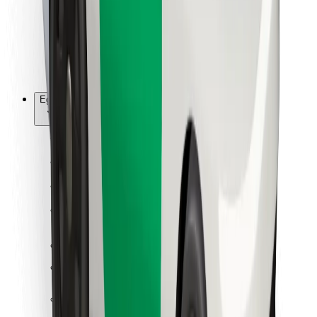
Bolt Food
Flottapartnereknek
Éttermeknek
Bolt for Business
Egyéb
Beszállítók
Felhasználási feltételek
Sütik
Biztonság
Pár perc alatt ott vagyunk érted!
Bolt alkalmazás letöltése
Találd meg kedvenc ételedet!