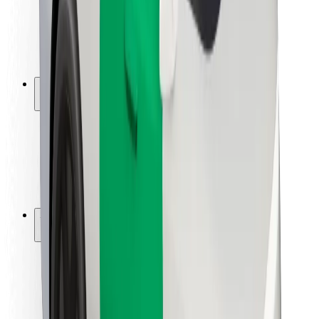
Sofőr biztonság
E-roller biztonság
Biztonsági részleg
Városok
Lokációk
Városi megoldások
Repülőtér
Bolt töltőállomások
Súgó
Utasoknak
Sofőröknek
Ételfutároknak