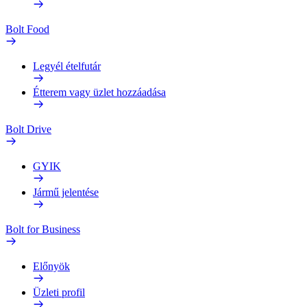
Bolt Food
Legyél ételfutár
Étterem vagy üzlet hozzáadása
Bolt Drive
GYIK
Jármű jelentése
Bolt for Business
Előnyök
Üzleti profil