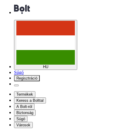
HU
Súgó
Regisztráció
Termékek
Keress a Bolttal
A Bolt-ról
Biztonság
Súgó
Városok