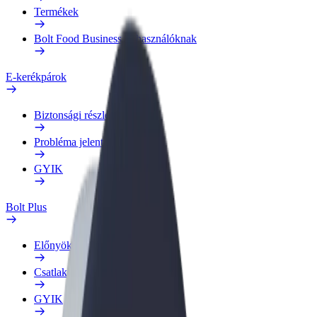
Termékek
Bolt Food Business felhasználóknak
E-kerékpárok
Biztonsági részleg
Probléma jelentése
GYIK
Bolt Plus
Előnyök
Csatlakozás
GYIK