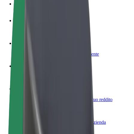
Domande Frequenti
Diventa un driver
Fai soldi alle tue condizioni
Diventa un autista Bolt
Fornisci cibo e ricevi pagato settimanalmente
Aggiungi il tuo ristorante o negozio
Ottieni più clienti e aumenta le vendite
Iscriviti come proprietario della flotta
Aggiungi la tua flotta a Bolt e aumenta il tuo reddito
Bolt per le aziende
Prodotti e servizi Bolt scalabili per la tua azienda