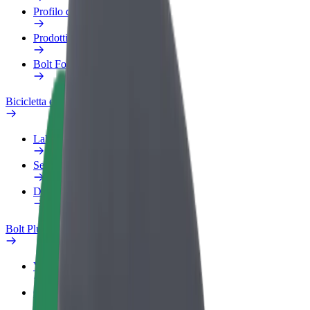
Profilo di lavoro
Prodotti
Bolt Food per il commercio
Bicicletta elettrica
Laboratorio sulla Sicurezza
Segnala un problema
Domande Frequenti
Bolt Plus
Vantaggi
Come aderire