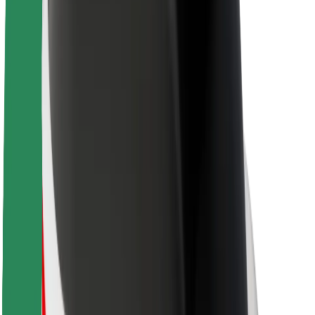
Informazioni Su Bolt
Sostenibilità in Bolt
Project Zero
Blog
Sala stampa
Linee guida del marchio
Missione
Relazioni con gli investitori
Leadership
Marca
Media
Fondo Urban
Sicurezza