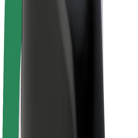
Bicicletta elettrica
Bolt Plus
Collabora con Bolt
Autisti
Ricavi autista
Corriere
Ricavi corriere
Esercenti Bolt Food
Flotte
Franchise
Società
Lavora con noi