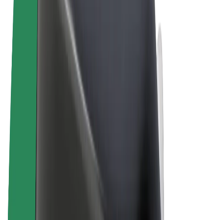
Termini e condizioni
Privacy
Cookies
© 2026 Bolt Technology OÜ
Prodotti
Corse
Monopattini
Bolt Market
Bolt Food
Bolt Drive
Bolt per le aziende