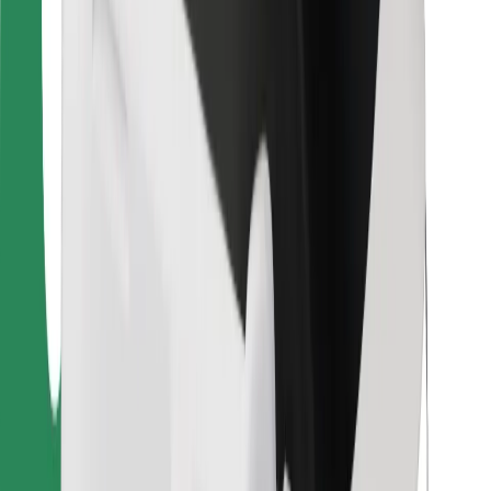
Per corrieri
Bolt Food
Per i proprietari di flotta
Per ristoranti
Bolt per le aziende
Altro
Fornitori
Termini e condizioni
Cookies
Sicurezza
Fai una corsa in pochi minuti!
Scarica Bolt