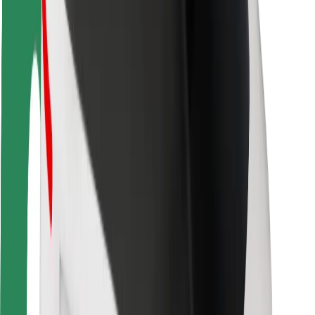
Viaggia in sicurezza
Guida in sicurezza
Vai in sicurezza
Laboratorio sulla Sicurezza
Città
Posizioni
Soluzioni Per la Città
Aeroporti
Stazioni di ricarica
Supporto
Per i Guidatori
Per i conducenti