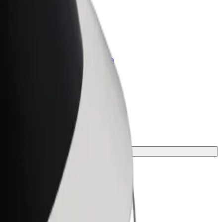
Bolt per le aziende
Prodotti e servizi Bolt scalabili per la
tua azienda