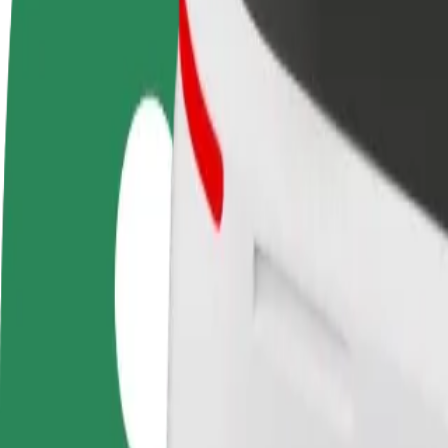
Domande Frequenti
Diventa un driver
Diventa un autista Bolt
Agg
Fai soldi alle tue
Fornisci cibo e ricevi pagato
neg
condizioni
settimanalmente
Ott
ven
Come arrivare da Galeria Jurajska a DON Kichot
Cerchi il modo migliore per arrivare da Galeria Jurajska a DON Kichot? 
Da
Galeria Jurajska
A
DON Kichot
Comodità e comfort a portata di clic!
Bolt