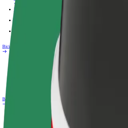
Profilo di lavoro
Prodotti
Bolt Food per il commercio
Bicicletta elettrica
Laboratorio sulla Sicurezza
Segnala un problema
Domande Frequenti
Bolt Plus
Vantaggi
Come aderire