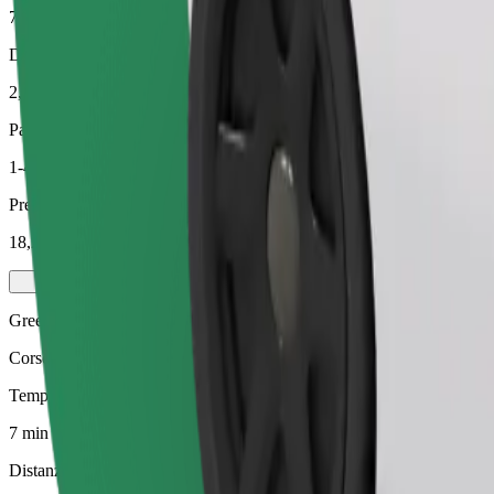
7 min
Distanza stimata
2,8 km
Passeggeri
1-4
Prezzo stimato
18,20 PLN
Green
Corse efficienti in veicoli ibridi ed elettrici
Tempo di viaggio stimato
7 min
Distanza stimata