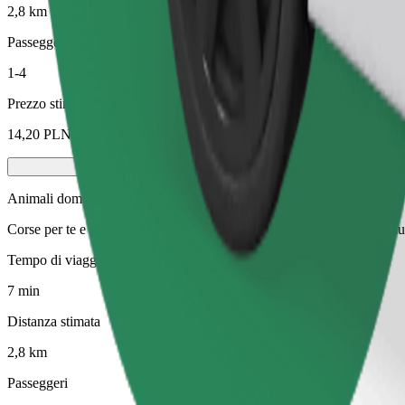
2,8 km
Passeggeri
1-4
Prezzo stimato
14,20 PLN
Animali domestici
Corse per te e il tuo animale domestico. I cani devono indossare la mus
Tempo di viaggio stimato
7 min
Distanza stimata
2,8 km
Passeggeri