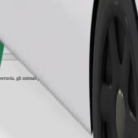
Ordina corsa
eruola, gli animali piccoli hanno bisogno di un trasportino e i sedili de