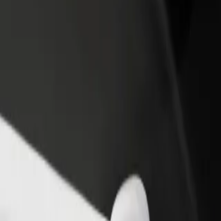
iungi il tuo ristorante o
Iscriviti come proprietario della flotta
ozio
Aggiungi la tua flotta a Bolt e aumenta il
ieni più clienti e aumenta le
tuo reddito
dite
Esplora i nostri servizi e scegli quello perfetto per il tuo viaggio.
Scarica l'app