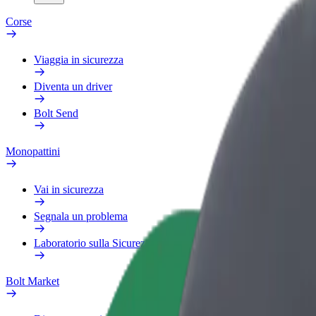
Corse
Viaggia in sicurezza
Diventa un driver
Bolt Send
Monopattini
Vai in sicurezza
Segnala un problema
Laboratorio sulla Sicurezza
Bolt Market