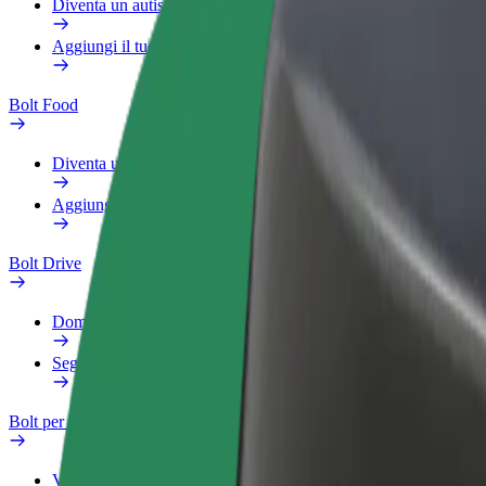
Diventa un autista Bolt
Aggiungi il tuo ristorante o negozio
Bolt Food
Diventa un autista Bolt
Aggiungi il tuo ristorante o negozio
Bolt Drive
Domande Frequenti
Segnala veicolo
Bolt per le aziende
Vantaggi