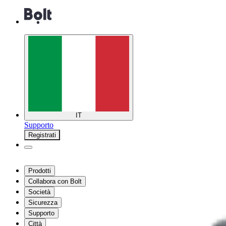
IT
Supporto
Registrati
Prodotti
Collabora con Bolt
Società
Sicurezza
Supporto
Città