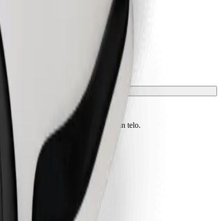
vono essere protetti con una coperta o un telo.