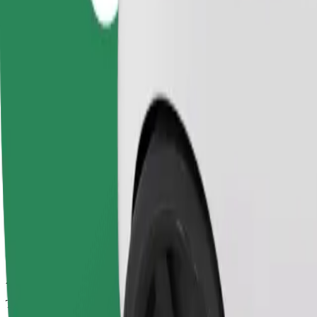
Corse affidabili in auto medie di uso quotidiano.
Tempo di viaggio stimato
7 min
Distanza stimata
2,8 km
Passeggeri
1-4
Prezzo stimato
14,20 PLN
Comfort
Auto più grandi con maggiore spazio per le gambe e il bagaglio
Tempo di viaggio stimato