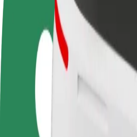
Domande Frequenti
Diventa un driver
Diventa un autista Bolt
Agg
Fai soldi alle tue
Fornisci cibo e ricevi pagato
neg
condizioni
settimanalmente
Ott
ven
Come arrivare da Hala Polonia a Częstochowa Stra
Cerchi il modo migliore per arrivare da Hala Polonia a Częstochowa Str
Da
Hala Polonia
A
Częstochowa Stradom
Comodità e comfort a portata di clic!
Bolt