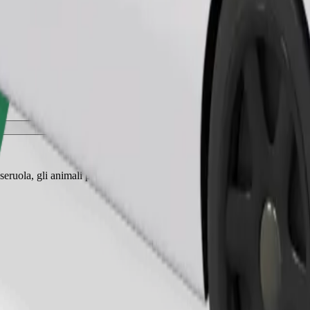
Ordina corsa
eruola, gli animali piccoli hanno bisogno di un trasportino e i sedili de