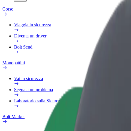
Corse
Viaggia in sicurezza
Diventa un driver
Bolt Send
Monopattini
Vai in sicurezza
Segnala un problema
Laboratorio sulla Sicurezza
Bolt Market