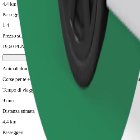
4,4 km
Passeggeri
1-4
Prezzo stimato
19,60 PLN
Animali domestici
Corse per te e il tuo animale domestico. I cani devono indossare la mus
Tempo di viaggio stimato
9 min
Distanza stimata
4,4 km
Passeggeri