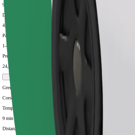
9 min
Distanza stimata
4,4 km
Passeggeri
1-4
Prezzo stimato
24,50 PLN
Green
Corse efficienti in veicoli ibridi ed elettrici
Tempo di viaggio stimato
9 min
Distanza stimata