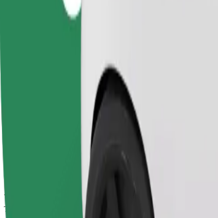
Corse affidabili in auto medie di uso quotidiano.
Tempo di viaggio stimato
9 min
Distanza stimata
4,4 km
Passeggeri
1-4
Prezzo stimato
18,40 PLN
Comfort
Auto più grandi con maggiore spazio per le gambe e il bagaglio
Tempo di viaggio stimato