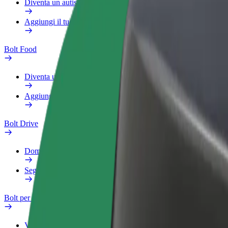
Diventa un autista Bolt
Aggiungi il tuo ristorante o negozio
Bolt Food
Diventa un autista Bolt
Aggiungi il tuo ristorante o negozio
Bolt Drive
Domande Frequenti
Segnala veicolo
Bolt per le aziende
Vantaggi