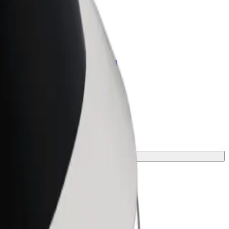
Bolt per le aziende
Prodotti e servizi Bolt scalabili per la
tua azienda
o.