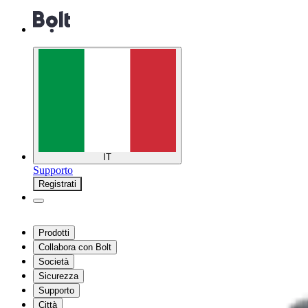
IT
Supporto
Registrati
Prodotti
Collabora con Bolt
Società
Sicurezza
Supporto
Città