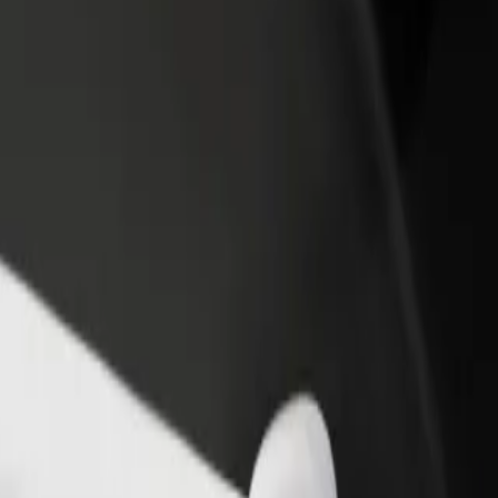
iungi il tuo ristorante o
Iscriviti come proprietario della flotta
ozio
Aggiungi la tua flotta a Bolt e aumenta il
ieni più clienti e aumenta le
tuo reddito
dite
dom
adom? Esplora i nostri servizi e scegli quello perfetto per il tuo viaggi
Scarica l'app