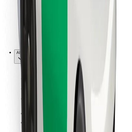
Per corrieri
Bolt Food
Per i proprietari di flotta
Per ristoranti
Bolt per le aziende
Altro
Fornitori
Termini e condizioni
Cookies
Sicurezza
Fai una corsa in pochi minuti!
Scarica Bolt