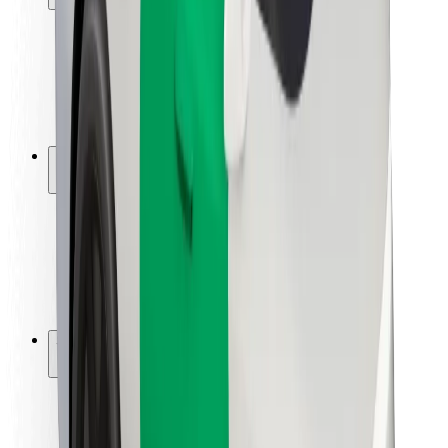
Viaggia in sicurezza
Guida in sicurezza
Vai in sicurezza
Laboratorio sulla Sicurezza
Città
Posizioni
Soluzioni Per la Città
Aeroporti
Stazioni di ricarica
Supporto
Per i Guidatori
Per i conducenti