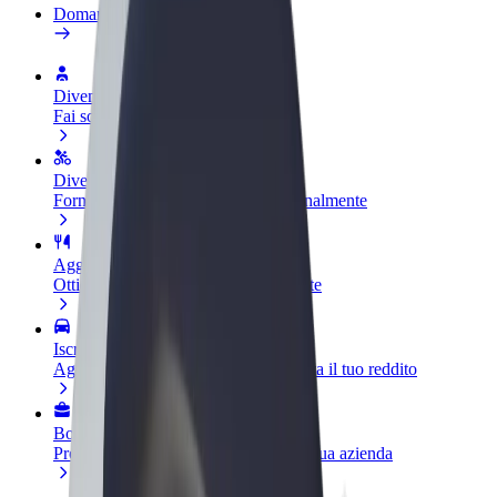
Domande Frequenti
Diventa un driver
Fai soldi alle tue condizioni
Diventa un autista Bolt
Fornisci cibo e ricevi pagato settimanalmente
Aggiungi il tuo ristorante o negozio
Ottieni più clienti e aumenta le vendite
Iscriviti come proprietario della flotta
Aggiungi la tua flotta a Bolt e aumenta il tuo reddito
Bolt per le aziende
Prodotti e servizi Bolt scalabili per la tua azienda