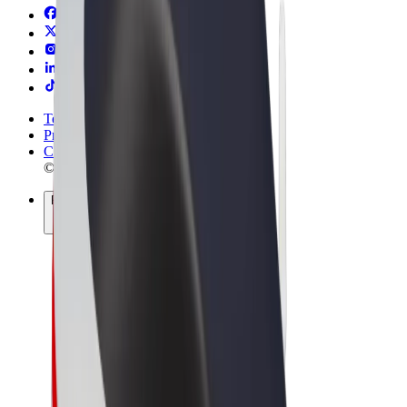
Termini e condizioni
Privacy
Cookies
© 2026 Bolt Technology OÜ
Prodotti
Corse
Monopattini
Bolt Market
Bolt Food
Bolt Drive
Bolt per le aziende