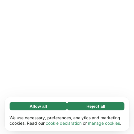
Allow all
Reject all
Necessary (65)
Necessary cookies help make our website
Learn more
We use necessary, preferences, analytics and marketing
usable by enabling basic functions, e.g. page
cookies. Read our
cookie declaration
or
manage cookies
.
navigation. The website cannot function
Preferences (17)