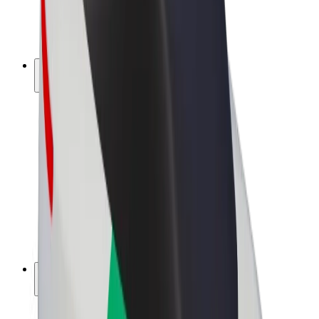
Bicicletta elettrica
Bolt Plus
Collabora con Bolt
Autisti
Ricavi autista
Corriere
Ricavi corriere
Esercenti Bolt Food
Flotte
Franchise
Società
Lavora con noi