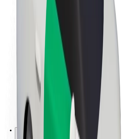
Informazioni Su Bolt
Sostenibilità in Bolt
Project Zero
Blog
Sala stampa
Linee guida del marchio
Missione
Relazioni con gli investitori
Leadership
Marca
Media
Fondo Urban
Sicurezza