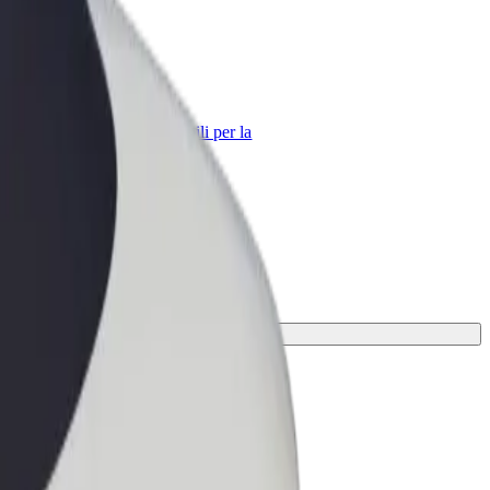
Bolt per le aziende
Prodotti e servizi Bolt scalabili per la
tua azienda
llo perfetto per il tuo viaggio.