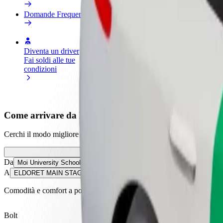
Domande Frequenti
Diventa un driver
Diventa un autista Bolt
Agg
Fai soldi alle tue
Fornisci cibo e ricevi pagato
neg
condizioni
settimanalmente
Ott
ven
Come arrivare da Moi University School of Law
Cerchi il modo migliore per arrivare da Moi University School of L
Da
Moi University School of Law-Annex
A
ELDORET MAIN STAGE
Comodità e comfort a portata di clic!
Bolt