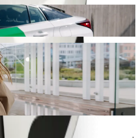
hailing
iaggio durerà circa 15 min e costerà circa 393,60 KES KES.
 STAGE