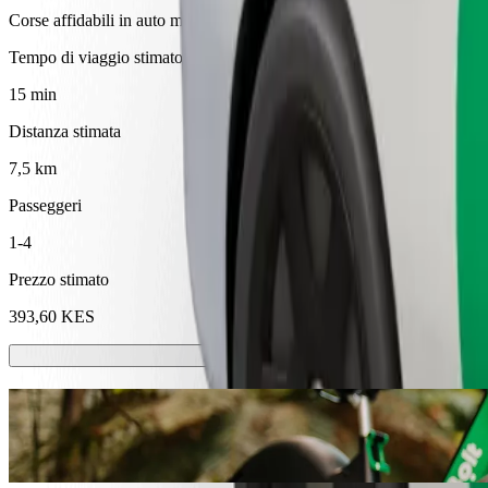
Corse affidabili in auto medie di uso quotidiano.
Tempo di viaggio stimato
15 min
Distanza stimata
7,5 km
Passeggeri
1-4
Prezzo stimato
393,60 KES
Monopattini o bici elettriche
Muoviti a Eldoret con monopattini o bici elettriche
Ottieni l'applicazione Bolt