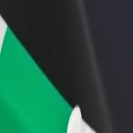
iungi il tuo ristorante o
Iscriviti come proprietario della flotta
ozio
Aggiungi la tua flotta a Bolt e aumenta il
ieni più clienti e aumenta le
tuo reddito
dite
-Annex a ELDORET MAIN STAGE
aw-Annex a ELDORET MAIN STAGE? Esplora i nostri servizi e scegli que
Scarica l'app