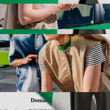
nex a ELDORET MAIN STAGE con Bolt ride-
prezzo per arrivare a ELDORET MAIN STAGE. Utilizzando Bolt, questo v
sity School of Law-Annex a ELDORET MAIN
rsone.
o rialzato.
accessibili in sedia a rotelle (WAV).
 basic.
Domande frequenti