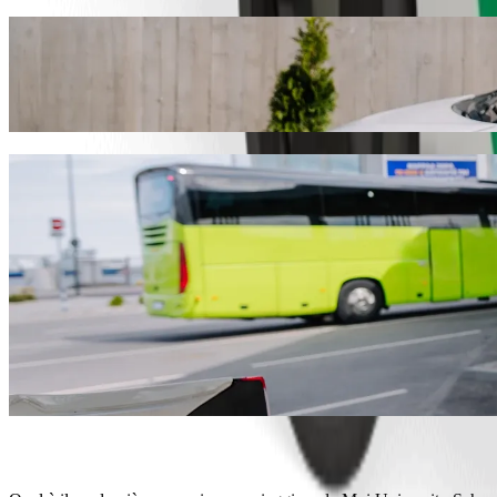
Vai da Moi University School of Law-An
Ti consigliamo di scegliere Bolt ride-hailing se cerchi il miglior 
Qualunque sia l'occasione, troveremo il veicolo perfetto per te.
Ottieni l'applicazione Bolt
Servizi Bolt per andare da Moi Univer
Tanti bagagli? Prenota i nostri furgoni XL per un massimo di 6 pe
Devi arrivare con stile? Prova le auto premium di Bolt.
Viaggi con bambini? Ordina una corsa child-friendly con seggiolin
Viaggi con il tuo animale? Prova le nostre corse pet-friendly.
Hai bisogno di assistenza? La nostra categoria assist offre veicoli 
Corse convenienti? Scegli auto compatte a prezzo ridotto con Bolt
Ottieni l'applicazione Bolt