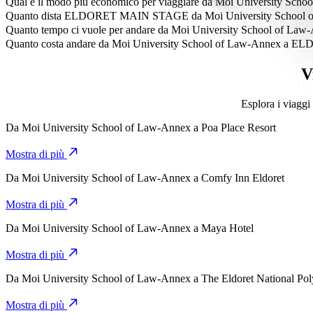
Qual è il modo più economico per viaggiare da Moi University
Il modo più conveniente per viaggiare da Moi University School 
Quanto dista ELDORET MAIN STAGE da Moi University School 
ELDORET MAIN STAGE dista circa 7,5 km da Moi University Sch
Quanto tempo ci vuole per andare da Moi University School o
Ci vogliono circa 15 min per andare da Moi University School 
Quanto costa andare da Moi University School of Law-Annex 
Il costo del viaggio da Moi University School of Law-Annex a 
V
Esplora i viaggi
Da
Moi University School of Law-Annex
a
Poa Place Resort
Mostra di più
Da
Moi University School of Law-Annex
a
Comfy Inn Eldoret
Mostra di più
Da
Moi University School of Law-Annex
a
Maya Hotel
Mostra di più
Da
Moi University School of Law-Annex
a
The Eldoret National Pol
Mostra di più