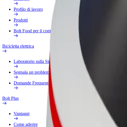
Profilo di lavoro
Prodotti
Bolt Food per il commercio
Bicicletta elettrica
Laboratorio sulla Sicurezza
Segnala un problema
Domande Frequenti
Bolt Plus
Vantaggi
Come aderire