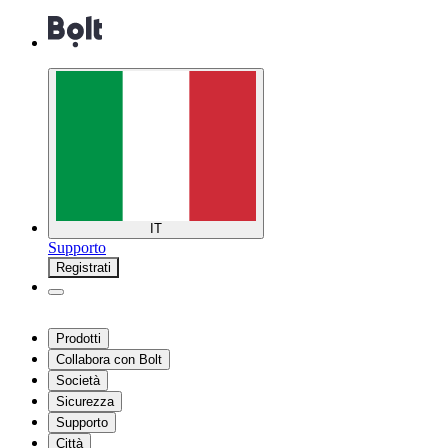
IT
Supporto
Registrati
Prodotti
Collabora con Bolt
Società
Sicurezza
Supporto
Città