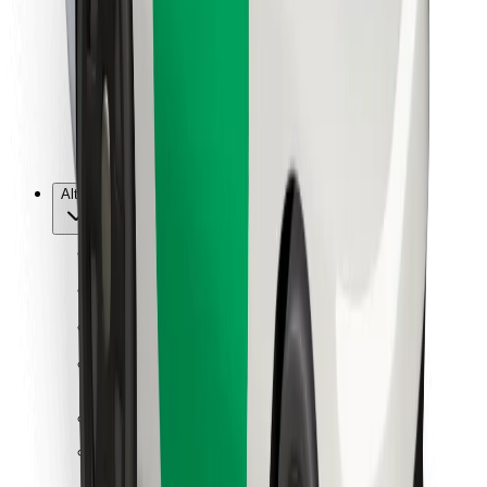
Per corrieri
Bolt Food
Per i proprietari di flotta
Per ristoranti
Bolt per le aziende
Altro
Fornitori
Termini e condizioni
Cookies
Sicurezza
Fai una corsa in pochi minuti!
Scarica Bolt