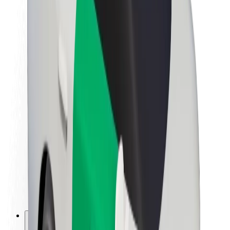
Informazioni Su Bolt
Sostenibilità in Bolt
Project Zero
Blog
Sala stampa
Linee guida del marchio
Missione
Relazioni con gli investitori
Leadership
Marca
Media
Fondo Urban
Sicurezza