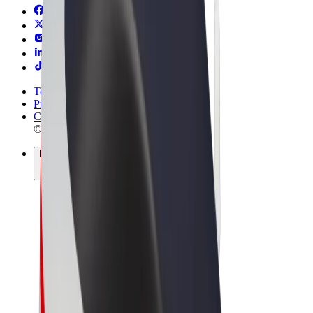
Termini e condizioni
Privacy
Cookies
© 2026 Bolt Technology OÜ
Prodotti
Corse
Monopattini
Bolt Market
Bolt Food
Bolt Drive
Bolt per le aziende