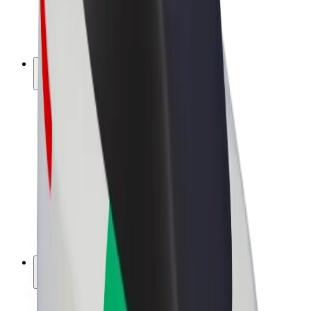
Bicicletta elettrica
Bolt Plus
Collabora con Bolt
Autisti
Ricavi autista
Corriere
Ricavi corriere
Esercenti Bolt Food
Flotte
Franchise
Società
Lavora con noi