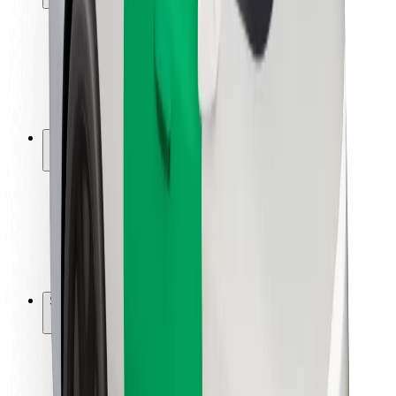
Viaggia in sicurezza
Guida in sicurezza
Vai in sicurezza
Laboratorio sulla Sicurezza
Città
Posizioni
Soluzioni Per la Città
Aeroporti
Stazioni di ricarica
Supporto
Per i Guidatori
Per i conducenti