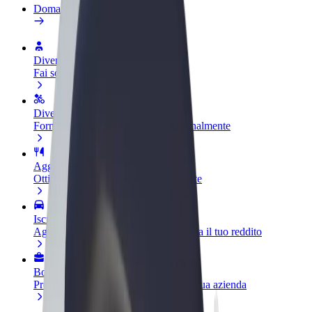
Domande Frequenti
Diventa un driver
Fai soldi alle tue condizioni
Diventa un autista Bolt
Fornisci cibo e ricevi pagato settimanalmente
Aggiungi il tuo ristorante o negozio
Ottieni più clienti e aumenta le vendite
Iscriviti come proprietario della flotta
Aggiungi la tua flotta a Bolt e aumenta il tuo reddito
Bolt per le aziende
Prodotti e servizi Bolt scalabili per la tua azienda