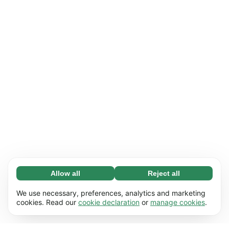
Allow all
Reject all
Necessary (65)
Necessary cookies help make our website
Learn more
We use necessary, preferences, analytics and marketing
usable by enabling basic functions, e.g. page
cookies. Read our
cookie declaration
or
manage cookies
.
navigation. The website cannot function
Preferences (17)
properly without these cookies.