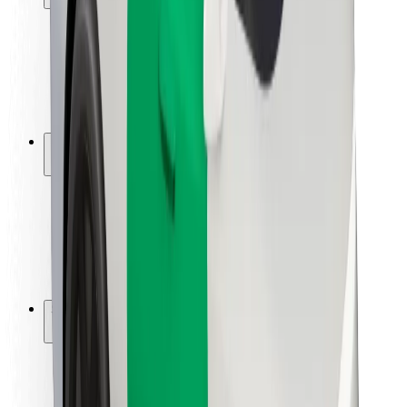
Viaggia in sicurezza
Guida in sicurezza
Vai in sicurezza
Laboratorio sulla Sicurezza
Città
Posizioni
Soluzioni Per la Città
Aeroporti
Stazioni di ricarica
Supporto
Per i Guidatori
Per i conducenti