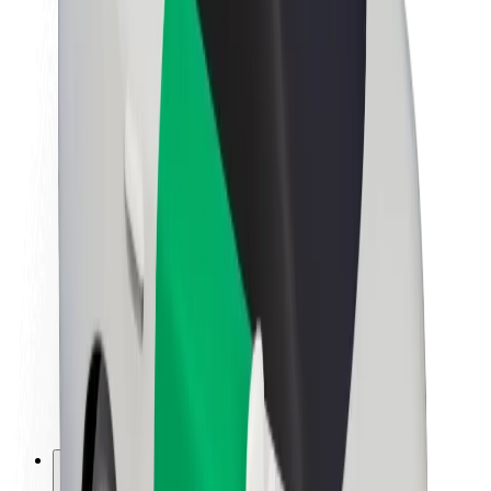
Informazioni Su Bolt
Sostenibilità in Bolt
Project Zero
Blog
Sala stampa
Linee guida del marchio
Missione
Relazioni con gli investitori
Leadership
Marca
Media
Fondo Urban
Sicurezza