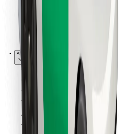
Per corrieri
Bolt Food
Per i proprietari di flotta
Per ristoranti
Bolt per le aziende
Altro
Fornitori
Termini e condizioni
Cookies
Sicurezza
Fai una corsa in pochi minuti!
Scarica Bolt