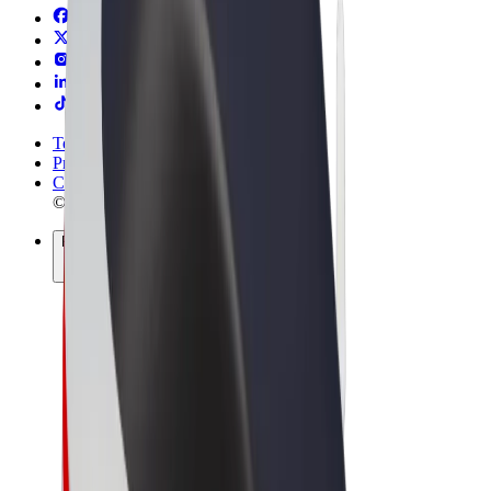
Termini e condizioni
Privacy
Cookies
© 2026 Bolt Technology OÜ
Prodotti
Corse
Monopattini
Bolt Market
Bolt Food
Bolt Drive
Bolt per le aziende