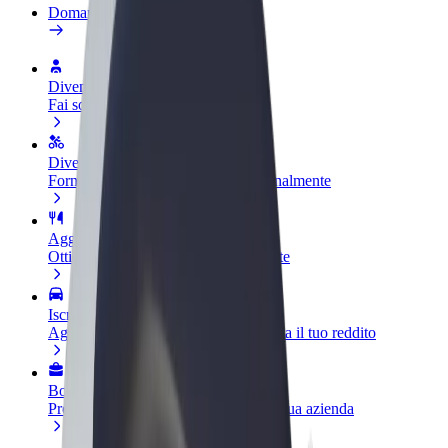
Domande Frequenti
Diventa un driver
Fai soldi alle tue condizioni
Diventa un autista Bolt
Fornisci cibo e ricevi pagato settimanalmente
Aggiungi il tuo ristorante o negozio
Ottieni più clienti e aumenta le vendite
Iscriviti come proprietario della flotta
Aggiungi la tua flotta a Bolt e aumenta il tuo reddito
Bolt per le aziende
Prodotti e servizi Bolt scalabili per la tua azienda