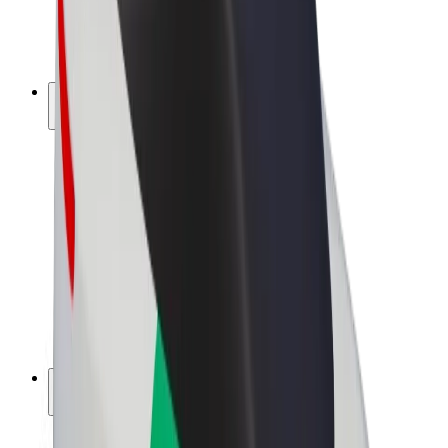
Bicicletta elettrica
Bolt Plus
Collabora con Bolt
Autisti
Ricavi autista
Corriere
Ricavi corriere
Esercenti Bolt Food
Flotte
Franchise
Società
Lavora con noi