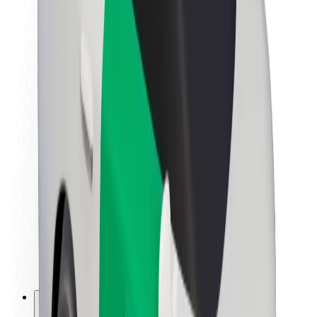
Informazioni Su Bolt
Sostenibilità in Bolt
Project Zero
Blog
Sala stampa
Linee guida del marchio
Missione
Relazioni con gli investitori
Leadership
Marca
Media
Fondo Urban
Sicurezza