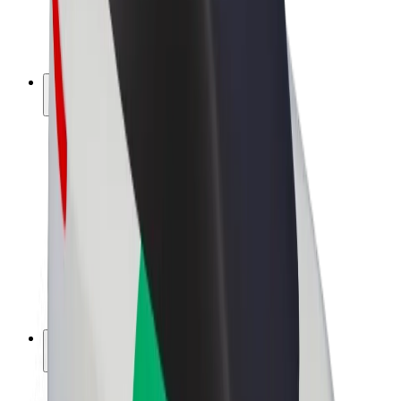
Bicicletta elettrica
Bolt Plus
Collabora con Bolt
Autisti
Ricavi autista
Corriere
Ricavi corriere
Esercenti Bolt Food
Flotte
Franchise
Società
Lavora con noi