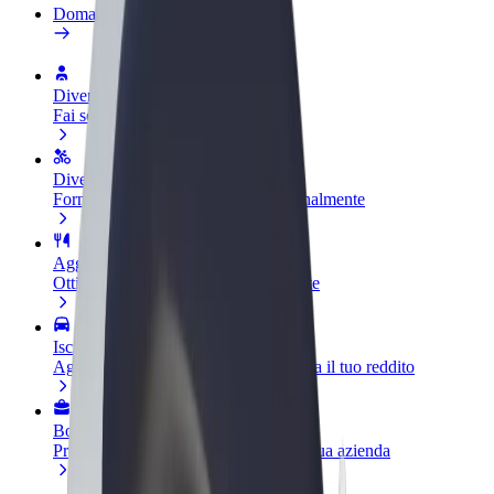
Domande Frequenti
Diventa un driver
Fai soldi alle tue condizioni
Diventa un autista Bolt
Fornisci cibo e ricevi pagato settimanalmente
Aggiungi il tuo ristorante o negozio
Ottieni più clienti e aumenta le vendite
Iscriviti come proprietario della flotta
Aggiungi la tua flotta a Bolt e aumenta il tuo reddito
Bolt per le aziende
Prodotti e servizi Bolt scalabili per la tua azienda