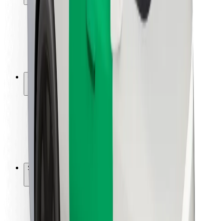
Viaggia in sicurezza
Guida in sicurezza
Vai in sicurezza
Laboratorio sulla Sicurezza
Città
Posizioni
Soluzioni Per la Città
Aeroporti
Stazioni di ricarica
Supporto
Per i Guidatori
Per i conducenti