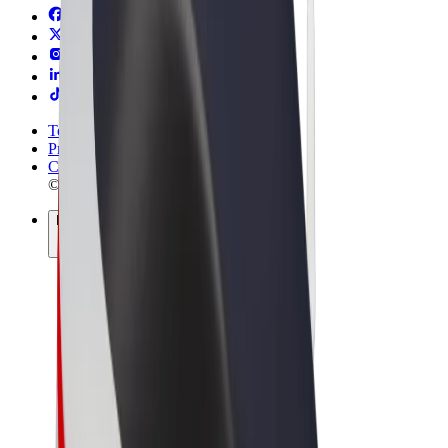
Termini e condizioni
Privacy
Cookies
© 2026 Bolt Technology OÜ
Prodotti
Corse
Monopattini
Bolt Market
Bolt Food
Bolt Drive
Bolt per le aziende