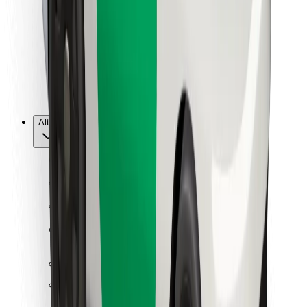
Per corrieri
Bolt Food
Per i proprietari di flotta
Per ristoranti
Bolt per le aziende
Altro
Fornitori
Termini e condizioni
Cookies
Sicurezza
Fai una corsa in pochi minuti!
Scarica Bolt