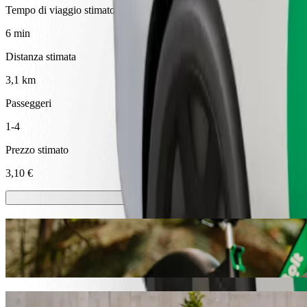
Tempo di viaggio stimato
6 min
Distanza stimata
3,1 km
Passeggeri
1-4
Prezzo stimato
3,10 €
Monopattini o bici elettriche
Muoviti a Jonava con monopattini o bici elettriche
Ottieni l'applicazione Bolt
Vai da IKI Kosmonautų a Maxima XX con B