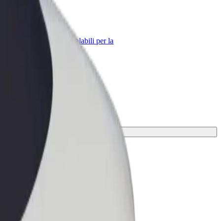
Bolt per le aziende
Prodotti e servizi Bolt scalabili per la
tua azienda