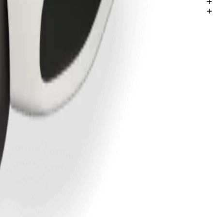
onava.