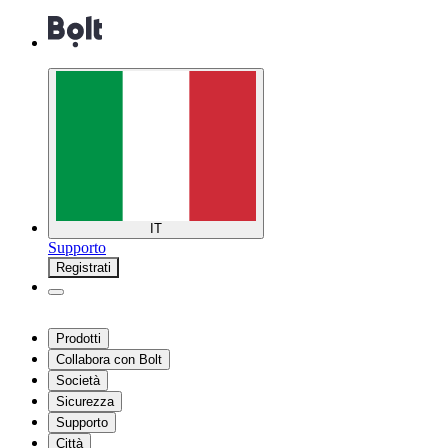
IT
Supporto
Registrati
Prodotti
Collabora con Bolt
Società
Sicurezza
Supporto
Città