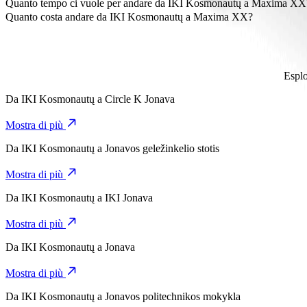
Maxima XX dista circa 3,1 km da IKI Kosmonautų.
Quanto tempo ci vuole per andare da IKI Kosmonautų a Maxima XX
Ci vogliono circa 6 min per andare da IKI Kosmonautų a Maxima XX
Quanto costa andare da IKI Kosmonautų a Maxima XX?
Il costo del viaggio da IKI Kosmonautų a Maxima XX con Bolt è di 
Esplo
Da
IKI Kosmonautų
a
Circle K Jonava
Mostra di più
Da
IKI Kosmonautų
a
Jonavos geležinkelio stotis
Mostra di più
Da
IKI Kosmonautų
a
IKI Jonava
Mostra di più
Da
IKI Kosmonautų
a
Jonava
Mostra di più
Da
IKI Kosmonautų
a
Jonavos politechnikos mokykla