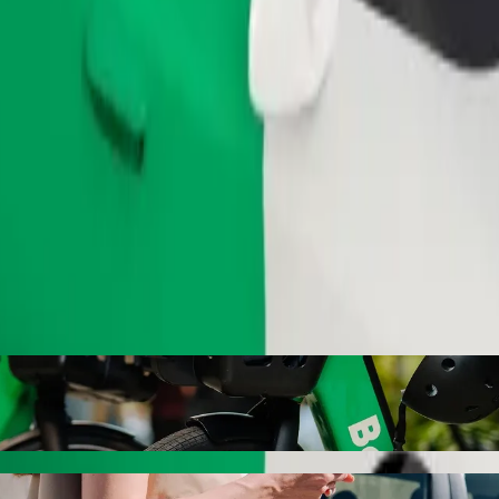
Ordina corsa
olt ride-hailing