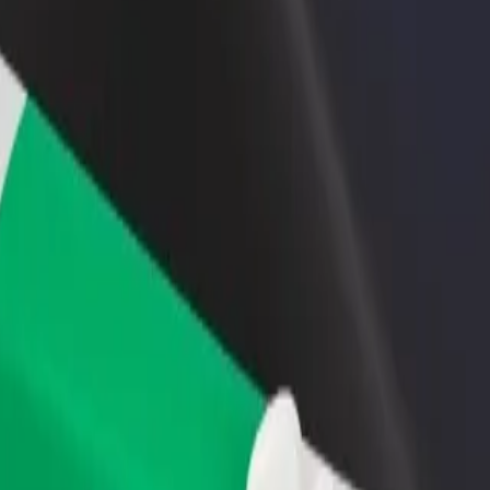
iungi il tuo ristorante o
Iscriviti come proprietario della flotta
ozio
Aggiungi la tua flotta a Bolt e aumenta il
ieni più clienti e aumenta le
tuo reddito
dite
splora i nostri servizi e scegli quello perfetto per il tuo viaggio.
Scarica l'app