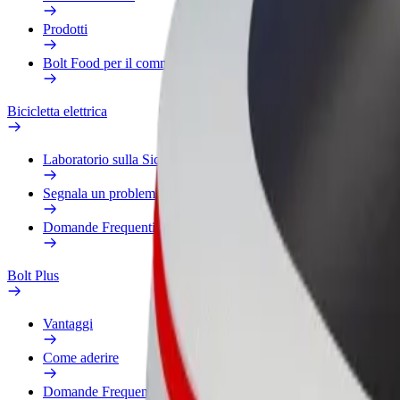
Prodotti
Bolt Food per il commercio
Bicicletta elettrica
Laboratorio sulla Sicurezza
Segnala un problema
Domande Frequenti
Bolt Plus
Vantaggi
Come aderire
Domande Frequenti