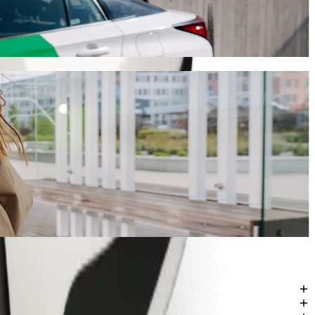
irca 6 min e costerà circa 3,10 € EUR. Qualunque sia l'occasione,