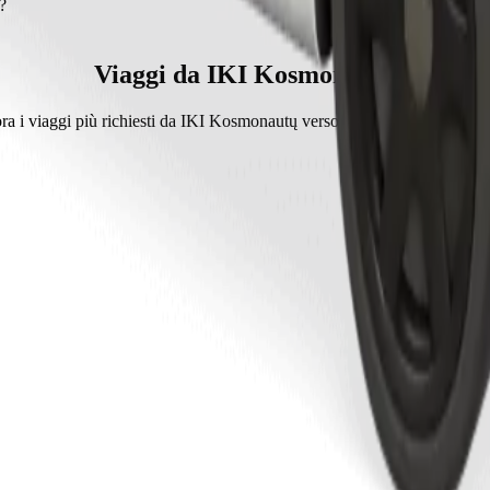
?
 con Bolt.
circa 3,10 € EUR.
Viaggi da IKI Kosmonautų
ra i viaggi più richiesti da IKI Kosmonautų verso altre destinazioni a J