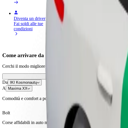
Diventa un driver
Diventa un autista Bolt
Agg
Fai soldi alle tue
Fornisci cibo e ricevi pagato
neg
condizioni
settimanalmente
Ott
ven
Come arrivare da IKI Kosmonautų a Maxima XX
Cerchi il modo migliore per arrivare da IKI Kosmonautų a Maxima XX? E
Da
IKI Kosmonautų
A
Maxima XX
Comodità e comfort a portata di clic!
Bolt
Corse affidabili in auto medie di uso quotidiano.