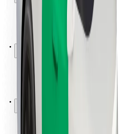
Viaggia in sicurezza
Guida in sicurezza
Vai in sicurezza
Laboratorio sulla Sicurezza
Città
Posizioni
Soluzioni Per la Città
Aeroporti
Stazioni di ricarica
Supporto
Per i Guidatori
Per i conducenti