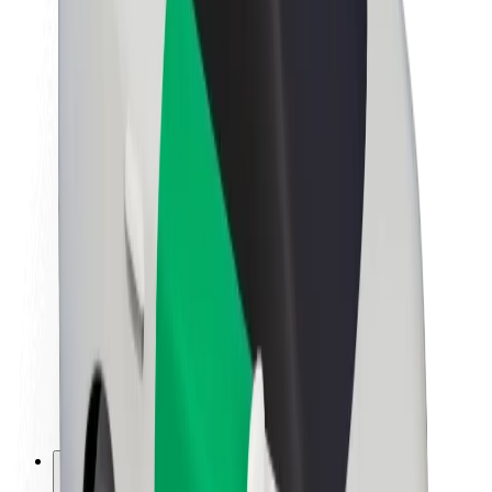
Informazioni Su Bolt
Sostenibilità in Bolt
Project Zero
Blog
Sala stampa
Linee guida del marchio
Missione
Relazioni con gli investitori
Leadership
Marca
Media
Fondo Urban
Sicurezza