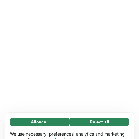
Allow all
Reject all
Necessary (65)
Necessary cookies help make our website
Learn more
We use necessary, preferences, analytics and marketing