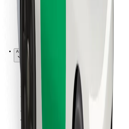
Per corrieri
Bolt Food
Per i proprietari di flotta
Per ristoranti
Bolt per le aziende
Altro
Fornitori
Termini e condizioni
Cookies
Sicurezza
Fai una corsa in pochi minuti!
Scarica Bolt