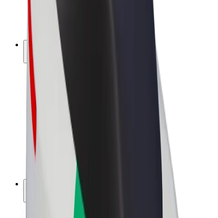
Bicicletta elettrica
Bolt Plus
Collabora con Bolt
Autisti
Ricavi autista
Corriere
Ricavi corriere
Esercenti Bolt Food
Flotte
Franchise
Società
Lavora con noi