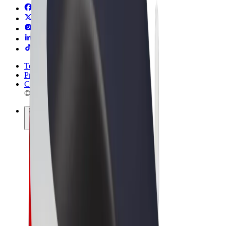
Termini e condizioni
Privacy
Cookies
© 2026 Bolt Technology OÜ
Prodotti
Corse
Monopattini
Bolt Market
Bolt Food
Bolt Drive
Bolt per le aziende