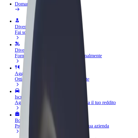
Domande Frequenti
Diventa un driver
Fai soldi alle tue condizioni
Diventa un autista Bolt
Fornisci cibo e ricevi pagato settimanalmente
Aggiungi il tuo ristorante o negozio
Ottieni più clienti e aumenta le vendite
Iscriviti come proprietario della flotta
Aggiungi la tua flotta a Bolt e aumenta il tuo reddito
Bolt per le aziende
Prodotti e servizi Bolt scalabili per la tua azienda