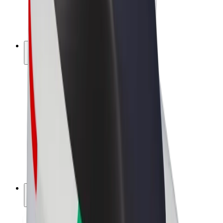
Bicicletta elettrica
Bolt Plus
Collabora con Bolt
Autisti
Ricavi autista
Corriere
Ricavi corriere
Esercenti Bolt Food
Flotte
Franchise
Società
Lavora con noi