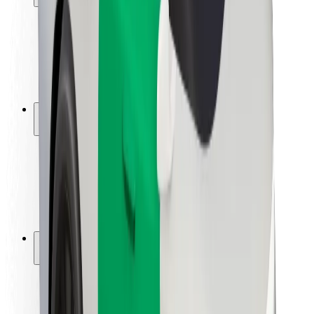
Viaggia in sicurezza
Guida in sicurezza
Vai in sicurezza
Laboratorio sulla Sicurezza
Città
Posizioni
Soluzioni Per la Città
Aeroporti
Stazioni di ricarica
Supporto
Per i Guidatori
Per i conducenti