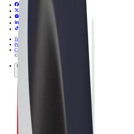
Termini e condizioni
Privacy
Cookies
© 2026 Bolt Technology OÜ
Prodotti
Corse
Monopattini
Bolt Market
Bolt Food
Bolt Drive
Bolt per le aziende