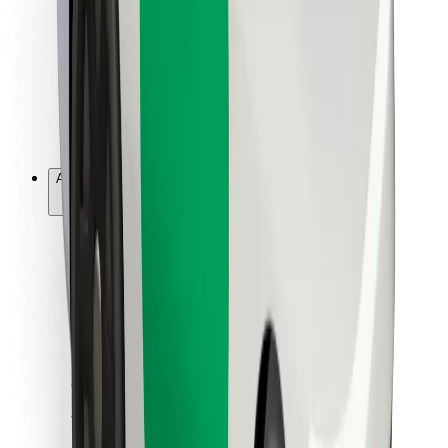
Per corrieri
Bolt Food
Per i proprietari di flotta
Per ristoranti
Bolt per le aziende
Altro
Fornitori
Termini e condizioni
Cookies
Sicurezza
Fai una corsa in pochi minuti!
Scarica Bolt