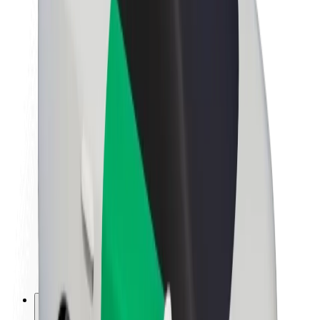
Informazioni Su Bolt
Sostenibilità in Bolt
Project Zero
Blog
Sala stampa
Linee guida del marchio
Missione
Relazioni con gli investitori
Leadership
Marca
Media
Fondo Urban
Sicurezza