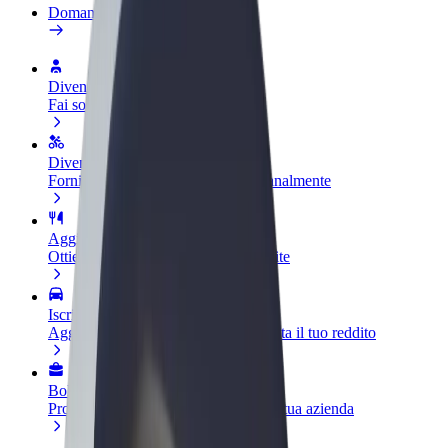
Domande Frequenti
Diventa un driver
Fai soldi alle tue condizioni
Diventa un autista Bolt
Fornisci cibo e ricevi pagato settimanalmente
Aggiungi il tuo ristorante o negozio
Ottieni più clienti e aumenta le vendite
Iscriviti come proprietario della flotta
Aggiungi la tua flotta a Bolt e aumenta il tuo reddito
Bolt per le aziende
Prodotti e servizi Bolt scalabili per la tua azienda