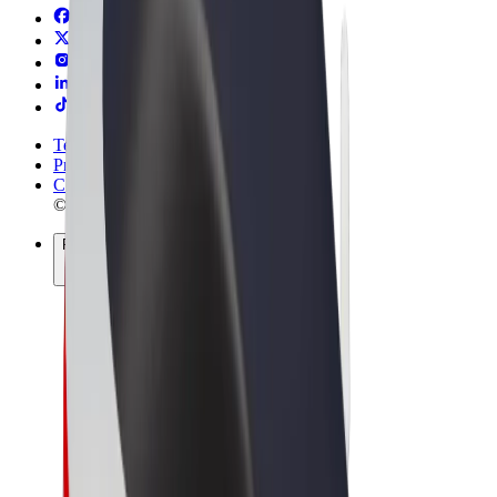
Termini e condizioni
Privacy
Cookies
© 2026 Bolt Technology OÜ
Prodotti
Corse
Monopattini
Bolt Market
Bolt Food
Bolt Drive
Bolt per le aziende