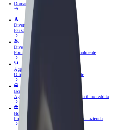
Domande Frequenti
Diventa un driver
Fai soldi alle tue condizioni
Diventa un autista Bolt
Fornisci cibo e ricevi pagato settimanalmente
Aggiungi il tuo ristorante o negozio
Ottieni più clienti e aumenta le vendite
Iscriviti come proprietario della flotta
Aggiungi la tua flotta a Bolt e aumenta il tuo reddito
Bolt per le aziende
Prodotti e servizi Bolt scalabili per la tua azienda