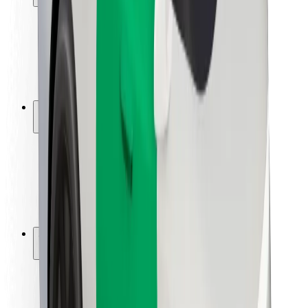
Viaggia in sicurezza
Guida in sicurezza
Vai in sicurezza
Laboratorio sulla Sicurezza
Città
Posizioni
Soluzioni Per la Città
Aeroporti
Stazioni di ricarica
Supporto
Per i Guidatori
Per i conducenti