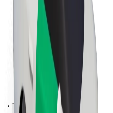
Informazioni Su Bolt
Sostenibilità in Bolt
Project Zero
Blog
Sala stampa
Linee guida del marchio
Missione
Relazioni con gli investitori
Leadership
Marca
Media
Fondo Urban
Sicurezza