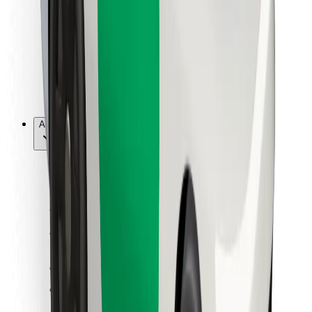
Per corrieri
Bolt Food
Per i proprietari di flotta
Per ristoranti
Bolt per le aziende
Altro
Fornitori
Termini e condizioni
Cookies
Sicurezza
Fai una corsa in pochi minuti!
Scarica Bolt