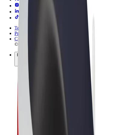
Termini e condizioni
Privacy
Cookies
© 2026 Bolt Technology OÜ
Prodotti
Corse
Monopattini
Bolt Market
Bolt Food
Bolt Drive
Bolt per le aziende
Bicicletta elettrica