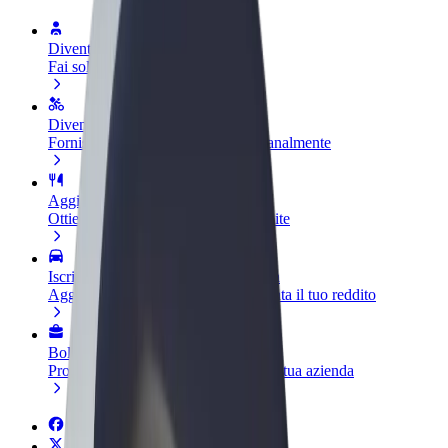
Diventa un driver
Fai soldi alle tue condizioni
Diventa un autista Bolt
Fornisci cibo e ricevi pagato settimanalmente
Aggiungi il tuo ristorante o negozio
Ottieni più clienti e aumenta le vendite
Iscriviti come proprietario della flotta
Aggiungi la tua flotta a Bolt e aumenta il tuo reddito
Bolt per le aziende
Prodotti e servizi Bolt scalabili per la tua azienda