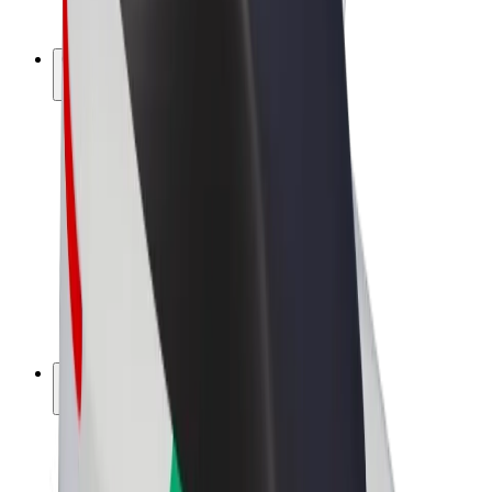
Bolt Plus
Collabora con Bolt
Autisti
Ricavi autista
Corriere
Ricavi corriere
Esercenti Bolt Food
Flotte
Franchise
Società
Lavora con noi
Informazioni Su Bolt