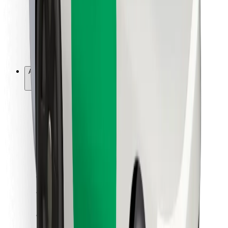
Bolt Food
Per i proprietari di flotta
Per ristoranti
Bolt per le aziende
Altro
Fornitori
Termini e condizioni
Cookies
Sicurezza
Fai una corsa in pochi minuti!
Scarica Bolt
Trova il tuo cibo preferito!