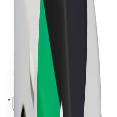
Sostenibilità in Bolt
Project Zero
Blog
Sala stampa
Linee guida del marchio
Missione
Relazioni con gli investitori
Leadership
Marca
Media
Fondo Urban
Sicurezza
Viaggia in sicurezza