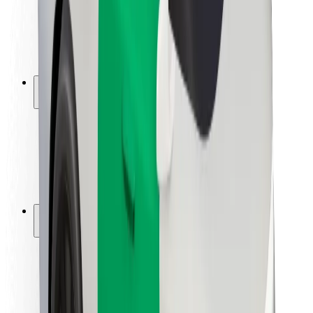
Guida in sicurezza
Vai in sicurezza
Laboratorio sulla Sicurezza
Città
Posizioni
Soluzioni Per la Città
Aeroporti
Stazioni di ricarica
Supporto
Per i Guidatori
Per i conducenti
Per corrieri