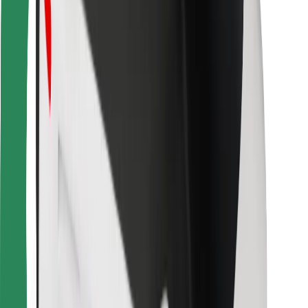
Bolt Food
Per i proprietari di flotta
Per ristoranti
Bolt per le aziende
Altro
Fornitori
Termini e condizioni
Cookies
Sicurezza
Fai una corsa in pochi minuti!
Scarica Bolt
Trova il tuo cibo preferito!