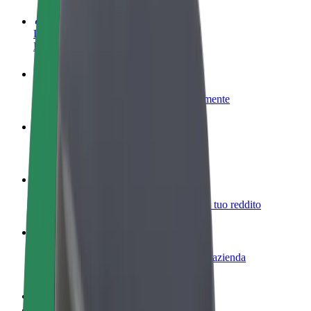
Diventa un driver
Fai soldi alle tue condizioni
Diventa un autista Bolt
Fornisci cibo e ricevi pagato settimanalmente
Aggiungi il tuo ristorante o negozio
Ottieni più clienti e aumenta le vendite
Iscriviti come proprietario della flotta
Aggiungi la tua flotta a Bolt e aumenta il tuo reddito
Bolt per le aziende
Prodotti e servizi Bolt scalabili per la tua azienda