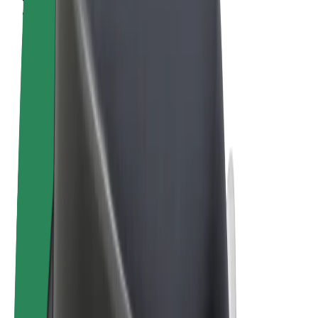
Termini e condizioni
Privacy
Cookies
© 2026 Bolt Technology OÜ
Prodotti
Corse
Monopattini
Bolt Market
Bolt Food
Bolt Drive
Bolt per le aziende
Bicicletta elettrica