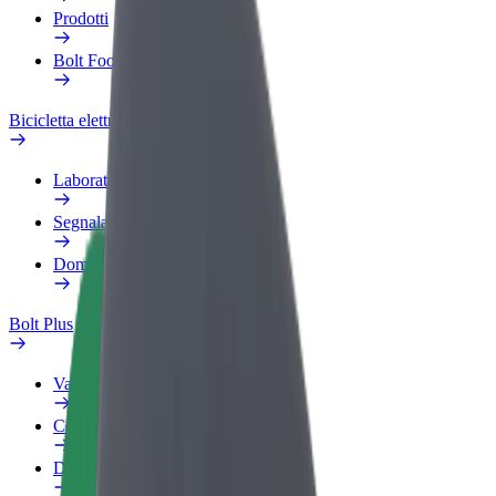
Prodotti
Bolt Food per il commercio
Bicicletta elettrica
Laboratorio sulla Sicurezza
Segnala un problema
Domande Frequenti
Bolt Plus
Vantaggi
Come aderire
Domande Frequenti