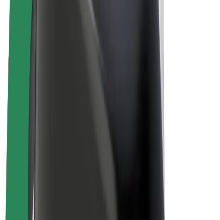
Bolt Plus
Collabora con Bolt
Autisti
Ricavi autista
Corriere
Ricavi corriere
Esercenti Bolt Food
Flotte
Franchise
Società
Lavora con noi
Informazioni Su Bolt