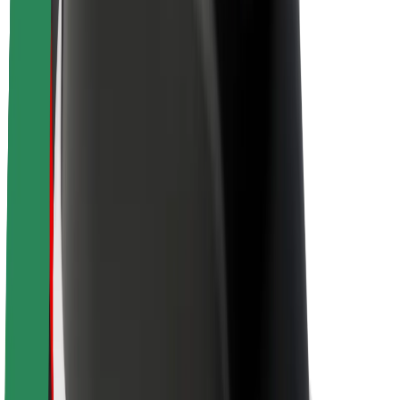
Sostenibilità in Bolt
Project Zero
Blog
Sala stampa
Linee guida del marchio
Missione
Relazioni con gli investitori
Leadership
Marca
Media
Fondo Urban
Sicurezza
Viaggia in sicurezza