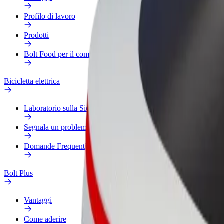
Profilo di lavoro
Prodotti
Bolt Food per il commercio
Bicicletta elettrica
Laboratorio sulla Sicurezza
Segnala un problema
Domande Frequenti
Bolt Plus
Vantaggi
Come aderire