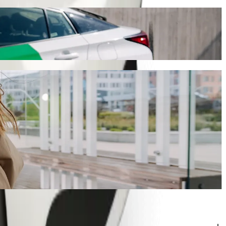
urerà circa 12 min e costerà circa 65,30 ZAR ZAR. Qualunque sia