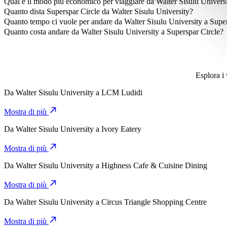
Qual è il modo più economico per viaggiare da Walter Sisulu Universi
Il modo più conveniente per viaggiare da Walter Sisulu University a
Quanto dista Superspar Circle da Walter Sisulu University?
Superspar Circle dista circa 5,5 km da Walter Sisulu University.
Quanto tempo ci vuole per andare da Walter Sisulu University a Supe
Ci vogliono circa 12 min per andare da Walter Sisulu University a Su
Quanto costa andare da Walter Sisulu University a Superspar Circle?
Il costo del viaggio da Walter Sisulu University a Superspar Circle
Esplora i 
Da
Walter Sisulu University
a
LCM Ludidi
Mostra di più
Da
Walter Sisulu University
a
Ivory Eatery
Mostra di più
Da
Walter Sisulu University
a
Highness Cafe & Cuisine Dining
Mostra di più
Da
Walter Sisulu University
a
Circus Triangle Shopping Centre
Mostra di più