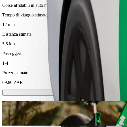
Corse affidabili in auto medie di uso quotidiano.
Tempo di viaggio stimato
12 min
Distanza stimata
5,5 km
Passeggeri
1-4
Prezzo stimato
69,80 ZAR
Monopattini o bici elettriche
Muoviti a Mthatha con monopattini o bici elettriche
Ottieni l'applicazione Bolt