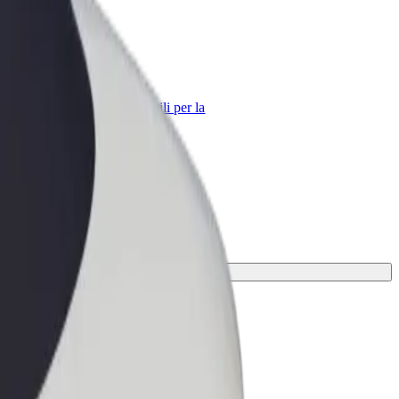
Bolt per le aziende
Prodotti e servizi Bolt scalabili per la
tua azienda
viaggio.