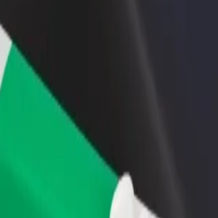
iungi il tuo ristorante o
Iscriviti come proprietario della flotta
ozio
Aggiungi la tua flotta a Bolt e aumenta il
ieni più clienti e aumenta le
tuo reddito
dite
ar Circle
spar Circle? Esplora i nostri servizi e scegli quello perfetto per il tuo 
Scarica l'app