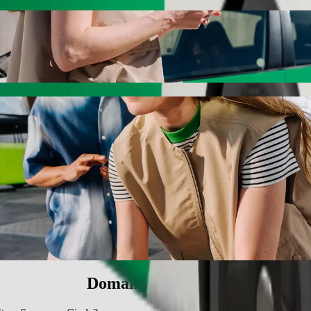
r Circle con Bolt ride-hailing
zzo per arrivare a Superspar Circle. Utilizzando Bolt, questo viaggio d
niversity a Superspar Circle
rsone.
o rialzato.
accessibili in sedia a rotelle (WAV).
 basic.
Domande frequenti