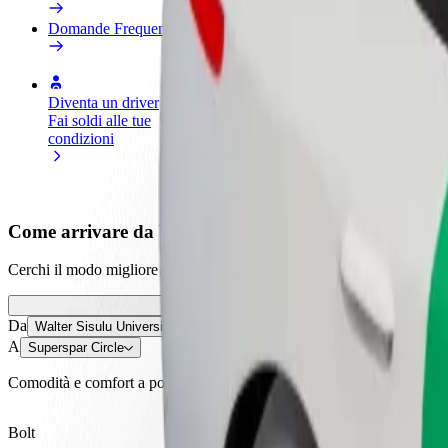
Domande Frequenti
Diventa un driver
Diventa un autista Bolt
Agg
Fai soldi alle tue
Fornisci cibo e ricevi pagato
neg
condizioni
settimanalmente
Ott
ven
Come arrivare da Walter Sisulu University a Supersp
Cerchi il modo migliore per arrivare da Walter Sisulu University a Super
Da
Walter Sisulu University
A
Superspar Circle
Comodità e comfort a portata di clic!
Bolt