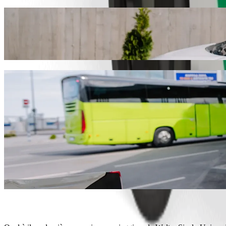
Vai da Walter Sisulu University a Superspa
Ti consigliamo di scegliere Bolt ride-hailing se cerchi il miglior pre
l'occasione, troveremo il veicolo perfetto per te.
Ottieni l'applicazione Bolt
Servizi Bolt per andare da Walter Sisulu U
Tanti bagagli? Prenota i nostri furgoni XL per un massimo di 6 pe
Devi arrivare con stile? Prova le auto premium di Bolt.
Viaggi con bambini? Ordina una corsa child-friendly con seggiolin
Viaggi con il tuo animale? Prova le nostre corse pet-friendly.
Hai bisogno di assistenza? La nostra categoria assist offre veicoli 
Corse convenienti? Scegli auto compatte a prezzo ridotto con Bolt
Ottieni l'applicazione Bolt