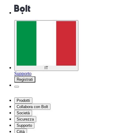
IT
Supporto
Registrati
Prodotti
Collabora con Bolt
Società
Sicurezza
Supporto
Città